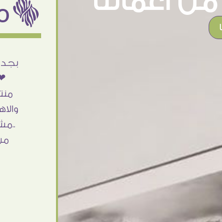
ن اعمالنا
ëمن اراء عملائنا
أنا استلمت حاجتى وطلعوا بجد ما شاء الله
بجد 
تحفة .. الشغل أكتر من رائع والالتزام والزوق
❤❤
والصبر فى التعامل بجد مفيش كلام وده
منت
مش أول تعامل ليا مع سفير ارت وأكيد ان
والاه
شاء الله مش أخر تعامل بشكركم على
..مش
الحاجات جدا جدا
من
Doaa Elsayd
القاهرة - مصر