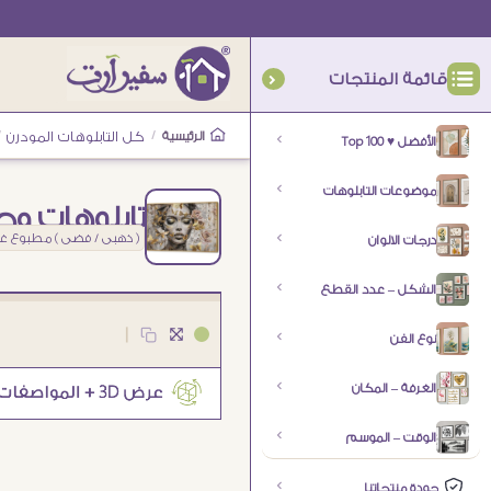
قائمة المنتجات
الرئيسية
/
كل التابلوهات المودرن
/
الأفضل ♥ Top 100
موضوعات التابلوهات
تابلوهات وج
( ذهبى / فضى ) مطبوع غي
درجات الالوان
الشكل – عدد القطع
|
نوع الفن
الغرفة – المكان
الوقت – الموسم
جودة منتجاتنا