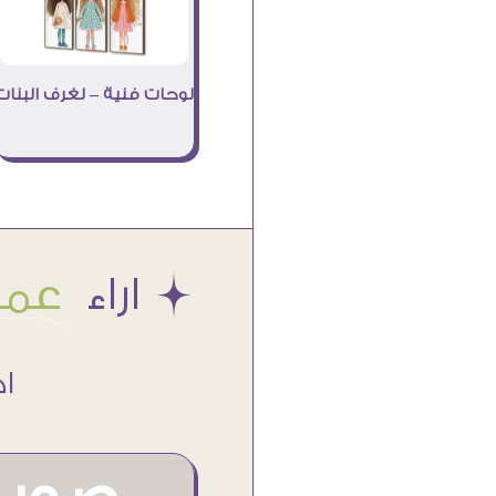
لوحات فنية – لغرف البنات
Æ اراء
عملا
اكتر من