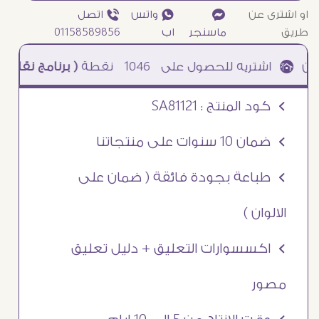
او اشترى عن
¥
₧ واتس
ƒ اتصل
طريق
ماسنجر
اب
01158589856
1046
نقطة
( برنامج نقاطى )
à خصم 5% للعملاء الجدد à شحن مجانى عند الشراء ب 4000 جنيه à
Ö كود المنتج : SA81121
Ö ضمان 10 سنوات على منتجاتنا
Ö طباعة بجودة فائقة ( ضمان على
الالوان )
Ö اكسسوارات التعليق + دليل تعليق
مصور