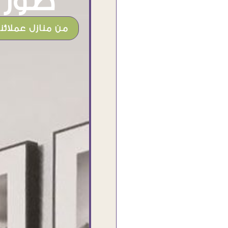
صور م
من منازل عملائنا
شغل جميل وخامات رائعه وموقع فوق
الرائع قدرت منه اني اختار التابلوهات
واركبها علي المكان بشكل مطابق جدا
للحقيقه واهتمامهم بالتفاصيل والتغليف
وإرضاء العميل والخامات والتقفيل وسرعة
التوصيل. بصراحه وبمنتهي الأمانه مكسب
كبير لاي حد يتعامل معاهم
Ahmed Elassi
بورسعيد - مصر