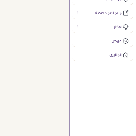
منتجات مخصصة
افكار
عروض
الجاليرى