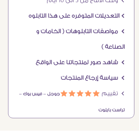
Ö وقت الانتاج من 5 الى 10 ايام
Ö التعديلات المتوفره على هذا التابلوه
Ö مواصفات التابلوهات ( الخامات و
الصناعة )
Ö شاهد صور لمنتجاتنا على الواقع
Ö سياسة إرجاع المنتجات
Ö تقييم
ááááá
جوجل –
فيس بوك –
تراست بايلوت