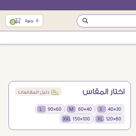
0
جنيه
0
اختار المقاس
í
دليل المقاسات
60×90 L
40×60 M
30×40 S
100×150 XXL
80×120 XL