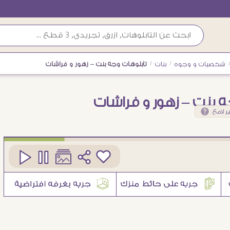
شخصيات و وجوه
/
بنات
/
تابلوهات وجه بنت – زهور و فراشات
ه بنت – زهور و فراشات
ر لامع
كود
SA81121
4