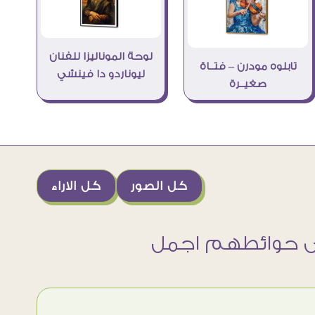
لوحة الموناليزا للفنان
تابلوه مودرن – فتــاة
ليوناردو دا فينشي
صغيــرة
كل الصور
كل الاراء