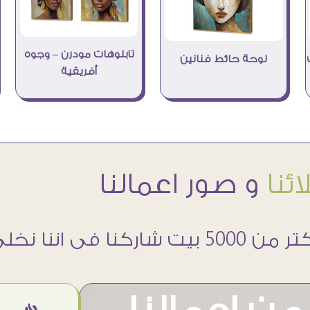
تابلوهات مودرن – وجوه
لوحة حائط فنانين
أفريقية
ئنا
و صور اعمالنا
 5000 بيت شاركنا فى اننا نخلى حوائطهم اجمل