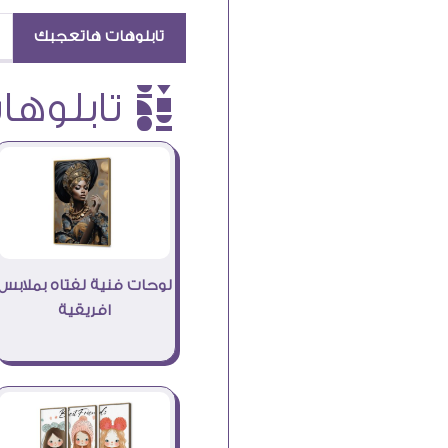
تابلوهات هاتعجبك
è تابلوهات
لوحات فنية لفتاه بملابس
افريقية