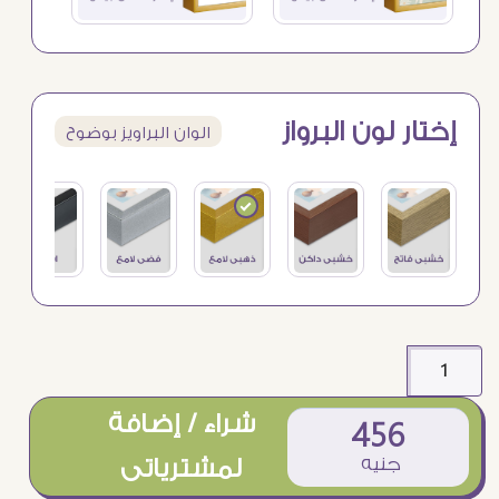
إختار لون البرواز
الوان البراويز بوضوح
شراء / إضافة
456
جنيه
لمشترياتى