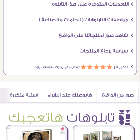
Ö التعديلات المتوفره على هذا التابلوه
Ö مواصفات التابلوهات ( الخامات و الصناعة )
Ö شاهد صور لمنتجاتنا على الواقع
Ö سياسة إرجاع المنتجات
Ö تقييم
ááááá
جوجل –
فيس بوك –
تراست بايلوت
صور من الواقع
هايوصلك عند الشراء
اسئلة متكررة
è تابلوهات
هاتعجبك