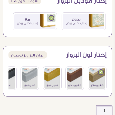
إختار موديل البرواز
شوف الفرق هنا
إختار لون البرواز
الوان البراويز بوضوح