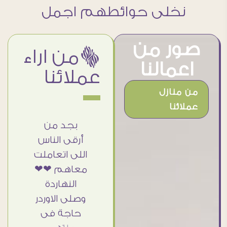
نخلى حوائطهم اجمل
صور من
ëمن اراء
اعمالنا
عملائنا
من منازل
عملائنا
 جميل
أنا استلمت
بجد من
امات
حاجتى
أرقى الناس
ه وموقع
وطلعوا بجد
اللى اتعاملت
الرائع
ما شاء الله
معاهم ❤❤
ت منه
تحفة ..
النهاردة
 اختار
الشغل أكتر
وصلى الاوردر
بلوهات
من رائع
حاجة فى