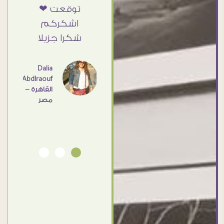
أمانه
توقعت ❤
Doaa
Elsayd
 كبير
اشكركم
القاهرة
ي حد
شكرا جزيلا
- مصر
عامل
اهم
Dalia
Abdlraouf
القاهرة -
Ahmed
مصر
Elassi
بورسعيد
- مصر