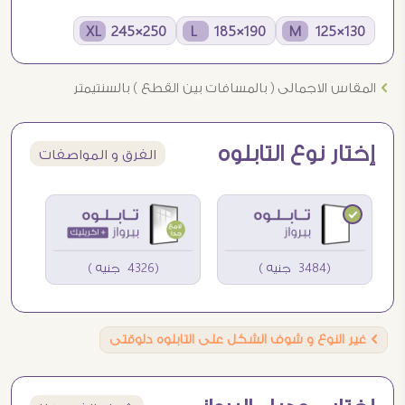
250×245 XL
190×185 L
130×125 M
Ö
المقاس الاجمالى ( بالمسافات بين القطع ) بالسنتيمتر
إختار نوع التابلوه
الفرق و المواصفات
(3484 جنيه )
(4326 جنيه )
Ö
غير النوع و شوف الشكل على التابلوه دلوقتى