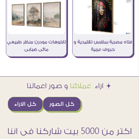
فتاه مصرية بملابس تقليدية و
تابلوهات مودرن منظر طبيعي
حروف عربية
مائى ضبابى
Æ اراء
عملائنا
و صور اعمالنا
كل الصور
كل الاراء
اكتر من 5000 بيت شاركنا فى اننا