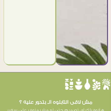
èûôçê
مش لاقى التابلوه الـ بتدور عليه ؟
هانوفرلك اى تصميم حتى لو مش متوفر على سفير