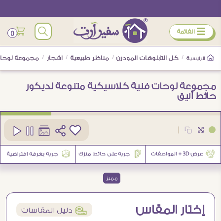
ÿ
القائمة
0
/
كل التابلوهات المودرن
/
مناظر طبيعية
/
اشجار
/
مجموعة لوحات 
الرئيسية
مجموعة لوحات فنية كلاسيكية متنوعة لديكور
حائط أنيق
كود
SA95494
|
3
مميز
إختار المقاس
í
دليل المقاسات