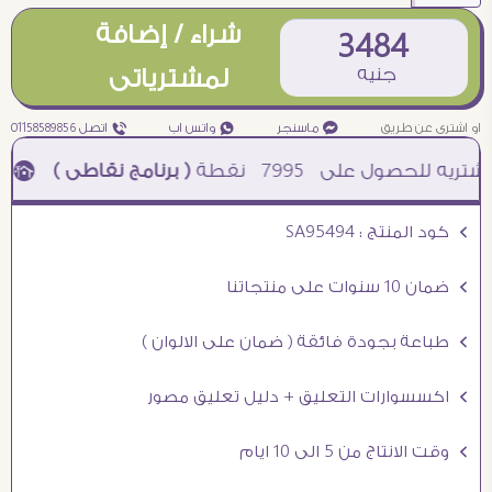
شراء / إضافة
3484
جنيه
لمشترياتى
او اشترى عن طريق
¥ ماسنجر
₧ واتس اب
ƒ اتصل 01158589856
7995
نقطة
( برنامج نقاطى )
à خصم 5% للعملاء الجدد à شحن مجانى عند الشراء ب 4000 جنيه à
Ö كود المنتج : SA95494
Ö ضمان 10 سنوات على منتجاتنا
Ö طباعة بجودة فائقة ( ضمان على الالوان )
Ö اكسسوارات التعليق + دليل تعليق مصور
Ö وقت الانتاج من 5 الى 10 ايام