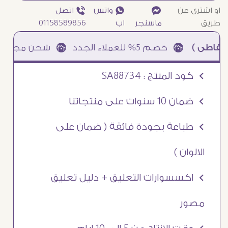
او اشترى عن
¥
₧ واتس
ƒ اتصل
طريق
ماسنجر
اب
01158589856
 مجانى عند الشراء ب 4000 جنيه à
Ö كود المنتج : SA88734
Ö ضمان 10 سنوات على منتجاتنا
Ö طباعة بجودة فائقة ( ضمان على
الالوان )
Ö اكسسوارات التعليق + دليل تعليق
مصور