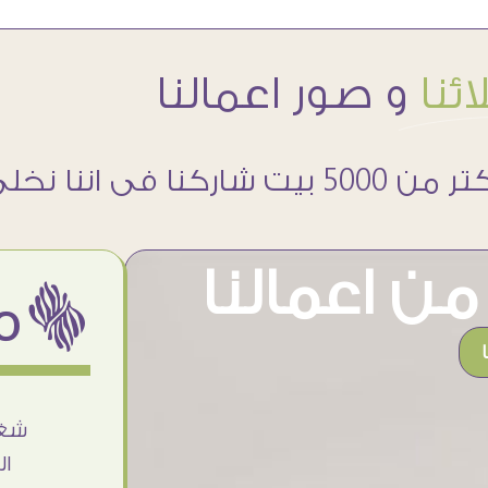
ئنا
و صور اعمالنا
 5000 بيت شاركنا فى اننا نخلى حوائطهم اجمل
ن اعمالنا
ëمن اراء عملائنا
بجد من أرقى الناس اللى اتعاملت معاهم
شغل
❤❤ النهاردة وصلى الاوردر حاجة فى
ال