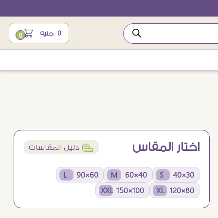
0
جنيه
0
اختار المقاس
í
دليل المقاسات
60×90 L
40×60 M
30×40 S
100×150 XXL
80×120 XL