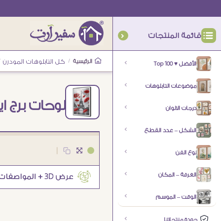
قائمة المنتجات
الرئيسية
/
كل التابلوهات المودرن
/
الأفضل ♥ Top 100
موضوعات التابلوهات
لوحات برج ا
درجات الالوان
الشكل – عدد القطع
|
نوع الفن
الغرفة – المكان
الوقت – الموسم
جودة منتجاتنا