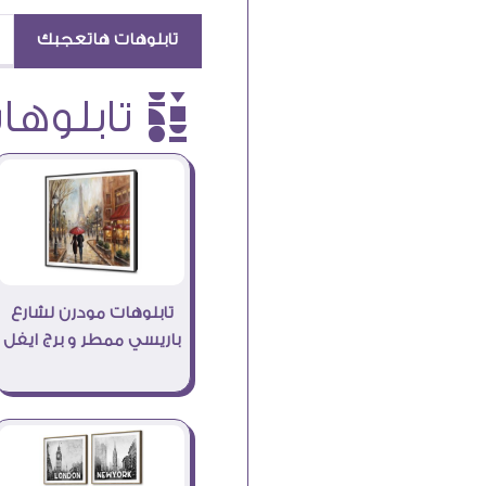
تابلوهات هاتعجبك
è تابلوهات
تابلوهات مودرن لشارع
باريسي ممطر و برج ايفل