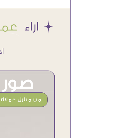
Æ اراء
عملا
اكتر من
صور م
من منازل عملائنا
أنا استلمت حاجتى وطلعوا بجد ما شاء الله
تحفة .. الشغل أكتر من رائع والالتزام والزوق