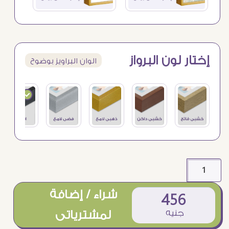
إختار لون البرواز
الوان البراويز بوضوح
شراء / إضافة
456
جنيه
لمشترياتى