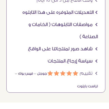
Ö وقت الانتاج من 5 الى 10 ايام
Ö التعديلات المتوفره على هذا التابلوه
Ö مواصفات التابلوهات ( الخامات و
الصناعة )
Ö شاهد صور لمنتجاتنا على الواقع
Ö سياسة إرجاع المنتجات
Ö تقييم
ááááá
جوجل –
فيس بوك –
تراست بايلوت