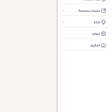
منتجات مخصصة
افكار
عروض
الجاليرى