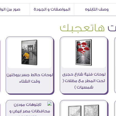
وصف التابلوه
المواصفات و الجودة
صور من الو
هاتعجبك
لوحات فنية شارع حجرى
لوحات حائط جسر بروكلين
تحت المطر مع مظلات (
وقت الشتاء
شمسيات )