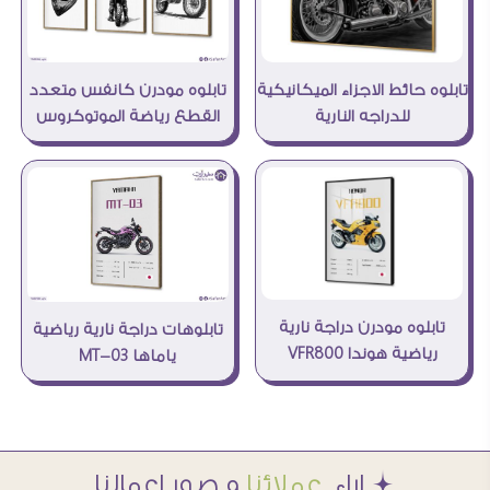
تابلوه مودرن كانفس متعدد
تابلوه حائط الاجزاء الميكانيكية
القطع رياضة الموتوكروس
للدراجه النارية
تابلوه مودرن دراجة نارية
تابلوهات دراجة نارية رياضية
رياضية هوندا VFR800
ياماها MT-03
Æ اراء
عملائنا
و صور اعمالنا