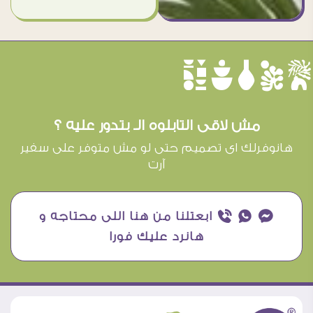
èûôçê
مش لاقى التابلوه الـ بتدور عليه ؟
هانوفرلك اى تصميم حتى لو مش متوفر على سفير
آرت
¥ ₧ ƒ ابعتلنا من هنا اللى محتاجه و
هانرد عليك فورا