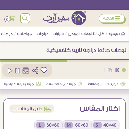
ÿ
القائمة
0
/
كل التابلوهات المودرن
/
سيارات – دراجات - مواصلات
/
دراجات 
الرئيسية
لوحات حائط دراجة نارية كلاسيكية
كود
SA89231
|
2
اختار المقاس
í
دليل المقاسات
80×80 L
60×60 M
40×40 S