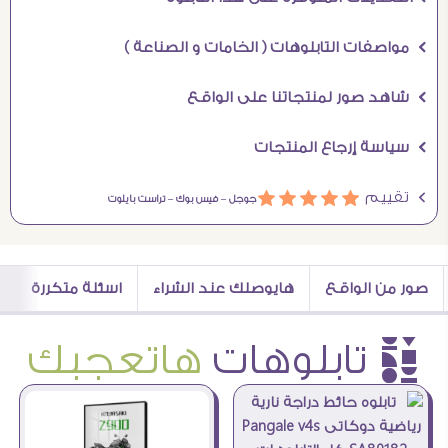
Ö مواصفات التابلوهات ( الخامات و الصناعة )
Ö شاهد صور لمنتجاتنا على الواقع
Ö سياسة إرجاع المنتجات
Ö تقييم
ááááá
جوجل –
فيس بوك –
تراست بايلوت
صور من الواقع
هايوصلك عند الشراء
اسئلة متكررة
è تابلوهات
هاتعجبك