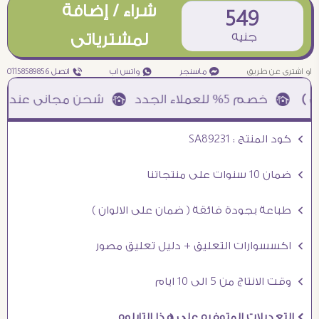
شراء / إضافة
549
جنيه
لمشترياتى
او اشترى عن طريق
¥ ماسنجر
₧ واتس اب
ƒ اتصل 01158589856
Ö كود المنتج : SA89231
Ö ضمان 10 سنوات على منتجاتنا
Ö طباعة بجودة فائقة ( ضمان على الالوان )
Ö اكسسوارات التعليق + دليل تعليق مصور
Ö وقت الانتاج من 5 الى 10 ايام
Ö التعديلات المتوفره على هذا التابلوه