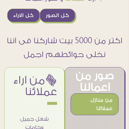
كل الصور
كل الاراء
اكتر من 5000 بيت شاركنا فى اننا
نخلى حوائطهم اجمل
صور من
ëمن اراء
اعمالنا
عملائنا
من منازل
عملائنا
استلمت
بجد من
شغل جميل
أ
جتى
أرقى الناس
وخامات