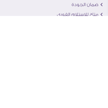
ضمان الجودة
متاح للاستلام الفورى
اخبار و نصائح و مقالات
تعرف علينا
اتصل بنا
من نحن
عنوان الجاليرى
لماذا سفير آرت
نماذج من اعمالنا
اراء العملاء