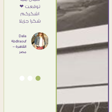
أمانه
توقعت ❤
Doaa
Elsayd
 كبير
اشكركم
القاهرة
ي حد
شكرا جزيلا
- مصر
عامل
اهم
Dalia
Abdlraouf
القاهرة -
Ahmed
مصر
Elassi
بورسعيد
- مصر