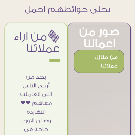
نخلى حوائطهم اجمل
صور من
ëمن اراء
اعمالنا
عملائنا
من منازل
عملائنا
 جميل
أنا استلمت
بجد من
امات
حاجتى
أرقى الناس
ه وموقع
وطلعوا بجد
اللى اتعاملت
الرائع
ما شاء الله
معاهم ❤❤
ت منه
تحفة ..
النهاردة
 اختار
الشغل أكتر
وصلى الاوردر
بلوهات
من رائع
حاجة فى