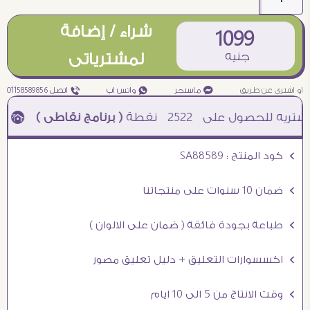
شراء / إضافة
1099
جنيه
لمشترياتى
او اشترى عن طريق
¥ ماسنجر
₧ واتس اب
ƒ اتصل 01158589856
2522
نقطة
( برنامج نقاطى )
à خصم 5% للعملاء الجدد à شحن مجانى عند الشراء ب 4000 جنيه à
Ö كود المنتج : SA88589
Ö ضمان 10 سنوات على منتجاتنا
Ö طباعة بجودة فائقة ( ضمان على الالوان )
Ö اكسسوارات التعليق + دليل تعليق مصور
Ö وقت الانتاج من 5 الى 10 ايام