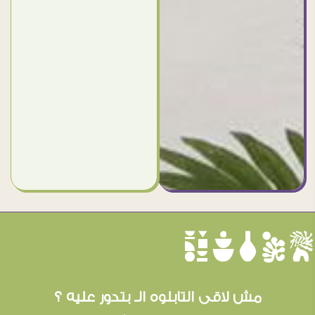
èûôçê
مش لاقى التابلوه الـ بتدور عليه ؟