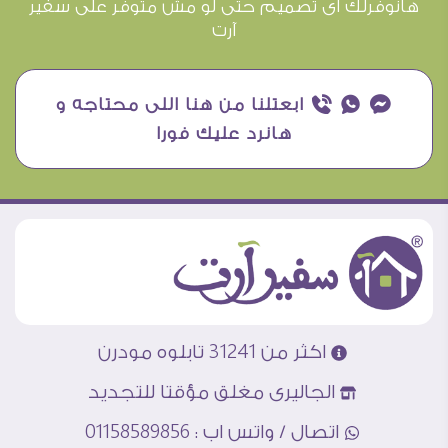
هانوفرلك اى تصميم حتى لو مش متوفر على سفير
آرت
¥ ₧ ƒ ابعتلنا من هنا اللى محتاجه و
هانرد عليك فورا
اكثر من 31241 تابلوه مودرن
الجاليرى مغلق مؤقتا للتجديد
اتصال / واتس اب : 01158589856