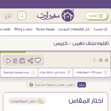
ÿ
القائمة
0
/
كل التابلوهات المودرن
/
طبيعه صامتة
/
نجف و إضائة
/
تابلوه 
الرئيسية
تابلوه نجف ذهبى – كريمى
كود
SA88589
|
مميز
( ذهبى / فضى ) مطبوع غير لامع
اختار المقاس
í
دليل المقاسات