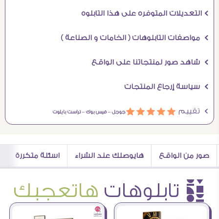
Ö التعديلات المتوفره على هذا التابلوه
Ö مواصفات التابلوهات ( الخامات و الصناعة )
Ö شاهد صور لمنتجاتنا على الواقع
Ö سياسة إرجاع المنتجات
Ö تقييم
ááááá
جوجل –
فيس بوك –
تراست بايلوت
صور من الواقع
هايوصلك عند الشراء
اسئلة متكررة
è تابلوهات
هاتعجبك