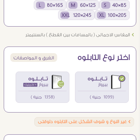
165×80 L
125×60 M
85×40 S
245×120 XXL
205×100 XL
Ö
المقاس الاجمالى ( بالمسافات بين القطع ) بالسنتيمتر
اختر نوع التابلوه
الفرق و المواصفات
(1099 جنيه )
(1358 جنيه )
Ö
غير النوع و شوف الشكل على التابلوه دلوقتى