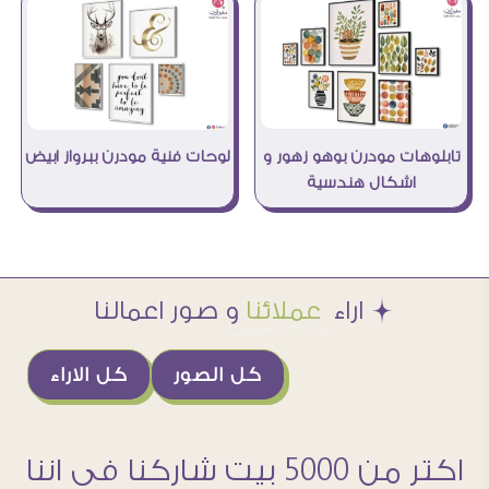
تابلوهات مودرن بوهو زهور و
لوحات فنية مودرن ببرواز ابيض
اشكال هندسية
Æ اراء
عملائنا
و صور اعمالنا
كل الصور
كل الاراء
اكتر من 5000 بيت شاركنا فى اننا