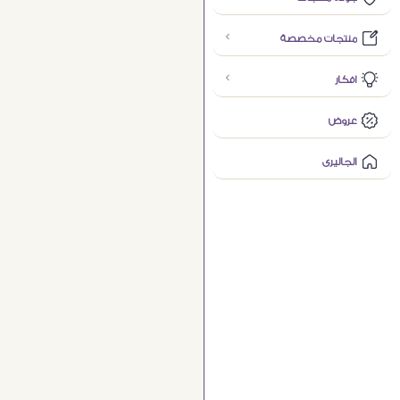
منتجات مخصصة
افكار
عروض
الجاليرى