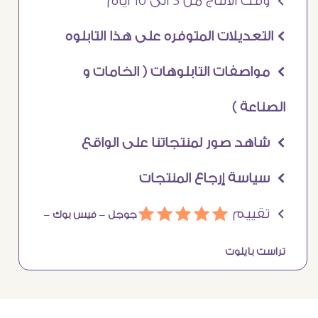
Ö وقت الانتاج من 5 الى 10 ايام
Ö التعديلات المتوفره على هذا التابلوه
Ö مواصفات التابلوهات ( الخامات و
الصناعة )
Ö شاهد صور لمنتجاتنا على الواقع
Ö سياسة إرجاع المنتجات
Ö تقييم
ááááá
جوجل –
فيس بوك –
تراست بايلوت