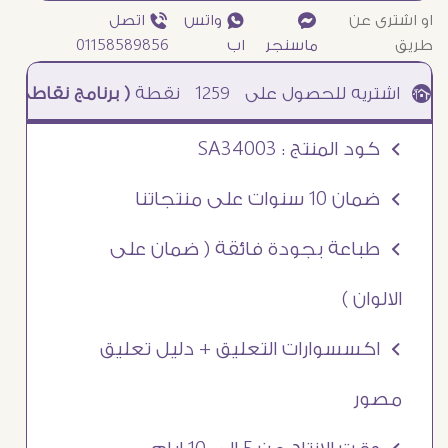
او اشترى عن
¥
₧ واتس
ƒ اتصل
طريق
ماسنجر
اب
01158589856
1259
نقطة
( برنامج نقاطى )
à خصم 5% للعملاء الجدد à شحن مجانى عند الشراء ب 4000 جنيه à
Ö كود المنتج : SA34003
Ö ضمان 10 سنوات على منتجاتنا
Ö طباعة بجودة فائقة ( ضمان على
الالوان )
Ö اكسسوارات التعليق + دليل تعليق
مصور