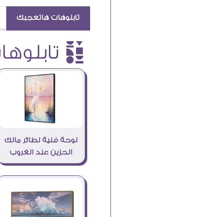
تابلوهات هاتعجبك
è تابلوهات
لوحة فنية لطائر مالك
الحزين عند الغروب