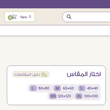
0
جنيه
0
اختار المقاس
í
دليل المقاسات
80×80 L
60×60 M
40×40 S
120×120 XXL
100×100 XL