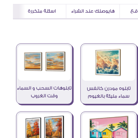
اقع
هايوصلك عند الشراء
اسئلة متكررة
تابلوهات السحب و السماء
تابلوه مودرن كانفس
وقت الغروب
سماء مليئة بالغيوم