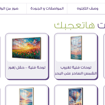
وصف التابلوه
المواصفات و الجودة
صور من الو
هاتعجبك
لوحات فنية لغروب
لوحة فنية – حقل زهور
الشمس الساحر على البحر