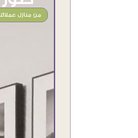
من منازل عملائنا
شغل جميل وخامات رائعه وموقع فوق
الرائع قدرت منه اني اختار التابلوهات
واركبها علي المكان بشكل مطابق جدا
للحقيقه واهتمامهم بالتفاصيل والتغليف
وإرضاء العميل والخامات والتقفيل وسرعة
التوصيل. بصراحه وبمنتهي الأمانه مكسب
كبير لاي حد يتعامل معاهم
Ahmed Elassi
بورسعيد - مصر