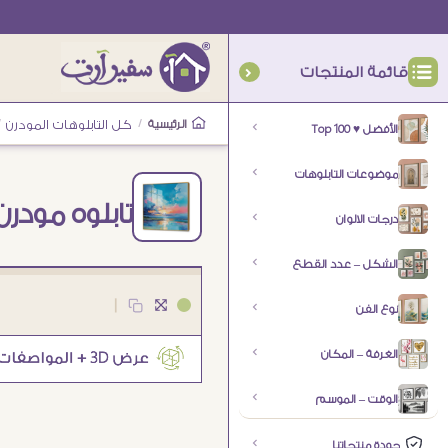
قائمة المنتجات
الرئيسية
/
كل التابلوهات المودرن
/
الأفضل ♥ Top 100
موضوعات التابلوهات
تابلوه مودرن
درجات الالوان
الشكل – عدد القطع
|
نوع الفن
الغرفة – المكان
الوقت – الموسم
جودة منتجاتنا