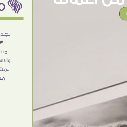
ëمن اراء عملائنا
أنا استلمت حاجتى وطلعوا بجد ما شاء الله
بجد 
تحفة .. الشغل أكتر من رائع والالتزام والزوق
❤❤
والصبر فى التعامل بجد مفيش كلام وده
منت
مش أول تعامل ليا مع سفير ارت وأكيد ان
والاه
شاء الله مش أخر تعامل بشكركم على
..مش
الحاجات جدا جدا
من
Doaa Elsayd
القاهرة - مصر