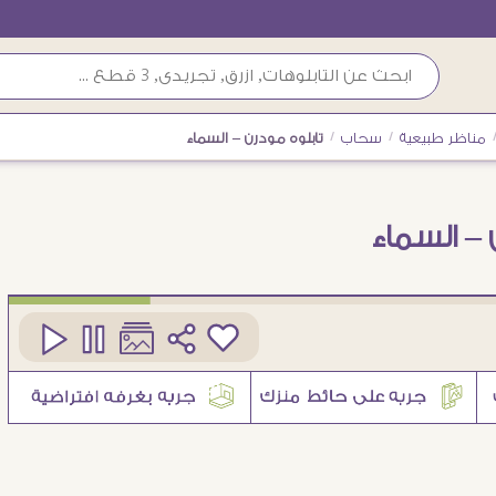
مناظر طبيعية
/
سحاب
/
تابلوه مودرن – السماء
 – السماء
كود
SA34003
3