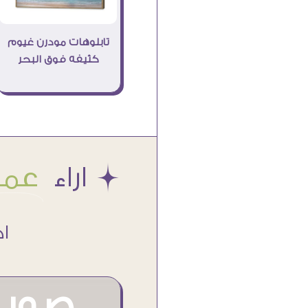
تابلوهات مودرن غيوم
كثيفه فوق البحر
Æ اراء
عملا
اكتر من
صور م