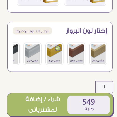
إختار لون البرواز
الوان البراويز بوضوح
شراء / إضافة
549
جنيه
لمشترياتى