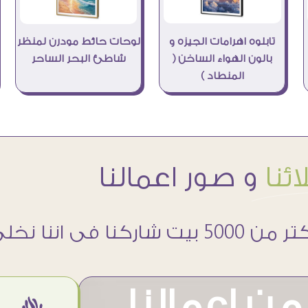
تابلوه اهرامات الجيزه و
لوحات حائط مودرن لمنظر
بالون الهواء الساخن (
شاطئ البحر الساحر
المنطاد )
ئنا
و صور اعمالنا
 5000 بيت شاركنا فى اننا نخلى حوائطهم اجمل
ن اعمالنا