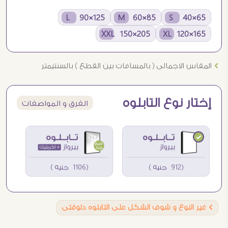
125×90 L
85×60 M
65×40 S
205×150 XXL
165×120 XL
Ö
المقاس الاجمالى ( بالمسافات بين القطع ) بالسنتيمتر
إختار نوع التابلوه
الفرق و المواصفات
(912 جنيه )
(1106 جنيه )
Ö
غير النوع و شوف الشكل على التابلوه دلوقتى