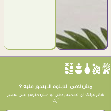
èûôçê
مش لاقى التابلوه الـ بتدور عليه ؟
هانوفرلك اى تصميم حتى لو مش متوفر على سفير
آرت