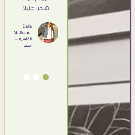
القاهرة
ي حد
شكرا جزيلا
- مصر
عامل
اهم
Dalia
Abdlraouf
القاهرة -
Ahmed
مصر
Elassi
بورسعيد
- مصر