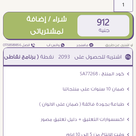
شراء / إضافة
912
جنيه
لمشترياتى
او اشترى عن طريق
¥ ماسنجر
₧ واتس اب
ƒ اتصل 01158589856
2093
نقطة
( برنامج نقاطى )
à خصم 5% للعملاء الجدد à شحن مجانى عند الشراء ب 4000 جنيه à
Ö كود المنتج : SA77268
Ö ضمان 10 سنوات على منتجاتنا
Ö طباعة بجودة فائقة ( ضمان على الالوان )
Ö اكسسوارات التعليق + دليل تعليق مصور
Ö وقت الانتاج من 5 الى 10 ايام