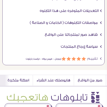
Ö التعديلات المتوفره على هذا التابلوه
Ö مواصفات التابلوهات ( الخامات و الصناعة )
Ö شاهد صور لمنتجاتنا على الواقع
Ö سياسة إرجاع المنتجات
Ö تقييم
ááááá
جوجل –
فيس بوك –
تراست بايلوت
صور من الواقع
هايوصلك عند الشراء
اسئلة متكررة
è تابلوهات
هاتعجبك