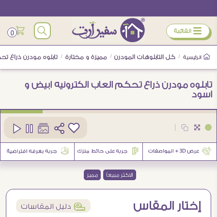
ÿ
القائمة
0
/
كل التابلوهات المودرن
/
مميزة و مختارة
/
تابلوه مودرن ذراع تح
الرئيسية
تابلوه مودرن ذراع تحكم العاب الكترونيه ابيض و
اسود
كود
SA77268
|
3
الاكثر مبيعاً
مميز
إختار المقاس
í
دليل المقاسات