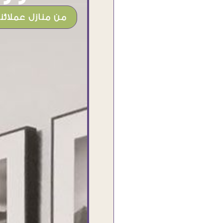
من منازل عملائنا
شغل جميل وخامات رائعه وموقع فوق
الرائع قدرت منه اني اختار التابلوهات
واركبها علي المكان بشكل مطابق جدا
للحقيقه واهتمامهم بالتفاصيل والتغليف
وإرضاء العميل والخامات والتقفيل وسرعة
التوصيل. بصراحه وبمنتهي الأمانه مكسب
كبير لاي حد يتعامل معاهم
Ahmed Elassi
بورسعيد - مصر