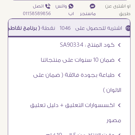
او اشترى عن
¥
₧ واتس
ƒ اتصل
طريق
ماسنجر
اب
01158589856
1046
نقطة
( برنامج نقاطى )
à خصم 5% للعملاء الجدد à شحن مجانى عند الشراء ب 4000 جنيه à
Ö كود المنتج : SA90334
Ö ضمان 10 سنوات على منتجاتنا
Ö طباعة بجودة فائقة ( ضمان على
الالوان )
Ö اكسسوارات التعليق + دليل تعليق
مصور