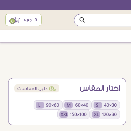
0
جنيه
0
اختار المقاس
í
دليل المقاسات
60×90 L
40×60 M
30×40 S
100×150 XXL
80×120 XL