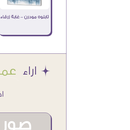
تابلوه مودرن – غابة زرقاء
Æ اراء
عملا
اكتر من
صور م