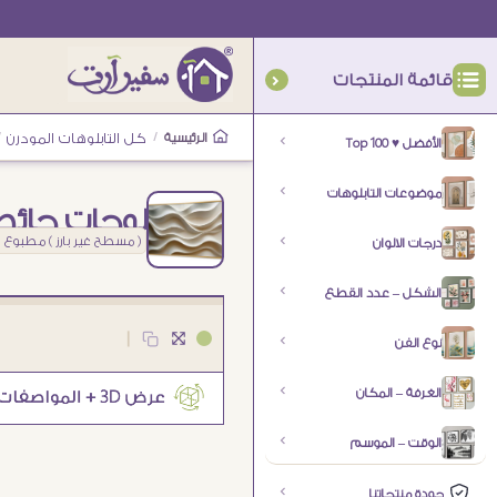
قائمة المنتجات
الرئيسية
/
كل التابلوهات المودرن
/
الأفضل ♥ Top 100
موضوعات التابلوهات
لوحات حائط
( مسطح غير بارز ) مطبوع
درجات الالوان
الشكل – عدد القطع
|
نوع الفن
الغرفة – المكان
الوقت – الموسم
جودة منتجاتنا