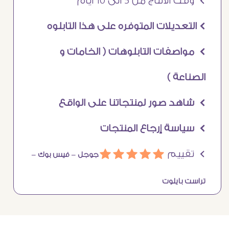
Ö وقت الانتاج من 5 الى 10 ايام
Ö التعديلات المتوفره على هذا التابلوه
Ö مواصفات التابلوهات ( الخامات و
الصناعة )
Ö شاهد صور لمنتجاتنا على الواقع
Ö سياسة إرجاع المنتجات
Ö تقييم
ááááá
جوجل –
فيس بوك –
تراست بايلوت