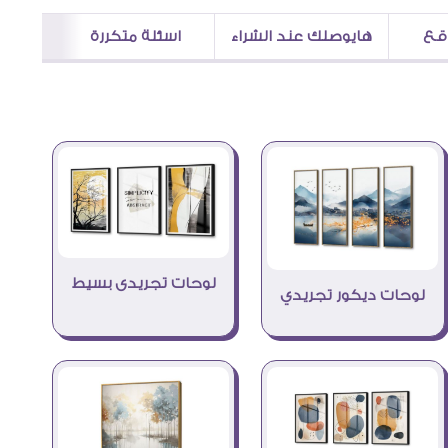
اقع
هايوصلك عند الشراء
اسئلة متكررة
لوحات تجريدى بسيط
لوحات ديكور تجريدي