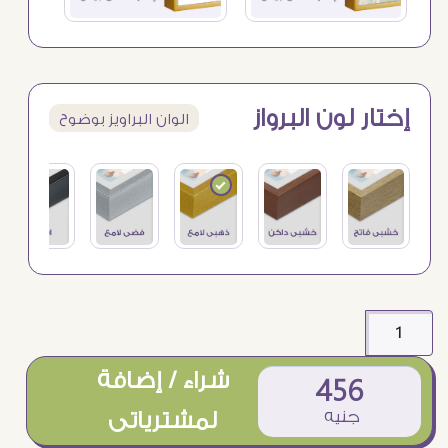
إختار لون البرواز
الوان البراويز بوضوح
شراء / إضافة
456
جنيه
لمشترياتى