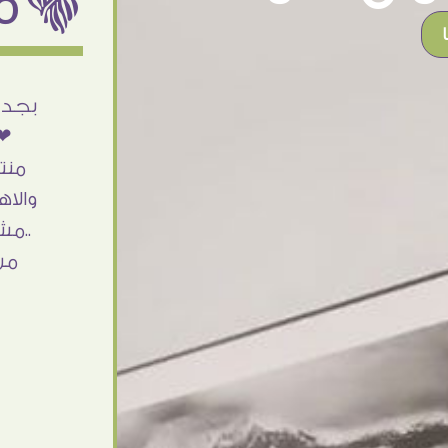
ëمن اراء عملائنا
أنا استلمت حاجتى وطلعوا بجد ما شاء الله
بجد 
تحفة .. الشغل أكتر من رائع والالتزام والزوق
❤❤
والصبر فى التعامل بجد مفيش كلام وده
منت
مش أول تعامل ليا مع سفير ارت وأكيد ان
والاه
شاء الله مش أخر تعامل بشكركم على
..مش
الحاجات جدا جدا
من
Doaa Elsayd
القاهرة - مصر