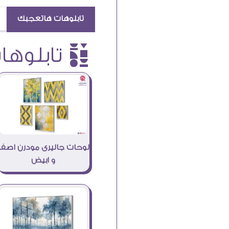
تابلوهات هاتعجبك
è تابلوهات
لوحات جاليرى مودرن اصفر
و ابيض