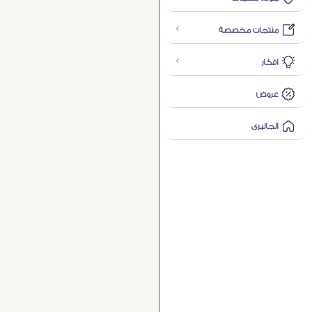
منتجات مخصصة
افكار
عروض
الجاليرى