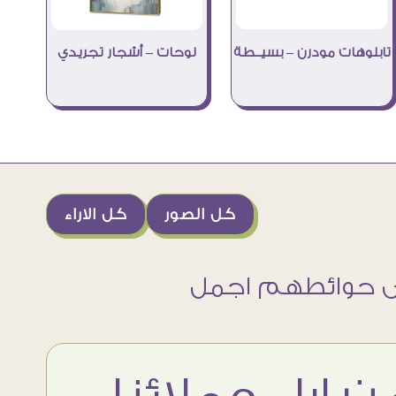
تابلوهات مودرن – بسيــطة
لوحات – أشجار تجريدي
كل الصور
كل الاراء