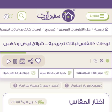
ÿ
القائمة
0
/
كل التابلوهات المودرن
/
تجريدي
/
لوحات كانفاس نباتات تجريديه
الرئيسية
لوحات كانفاس نباتات تجريديه – شرائح ابيض و ذهبى
كود
SA87969
|
3
( مسطح غير بارز ) مطبوع
( ذهبى / فضى ) مطبوع غير لامع
اختار المقاس
í
دليل المقاسات