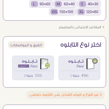
60×90 L
40×60 M
30×40 S
100×150 XXL
80×120 XL
Ö
المقاس الاجمالى بالسنتيمتر
اختر نوع التابلوه
الفرق و المواصفات
(456 جنيه )
(553 جنيه )
Ö
غير النوع و شوف الشكل على التابلوه دلوقتى