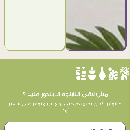
èûôçê
مش لاقى التابلوه الـ بتدور عليه ؟
هانوفرلك اى تصميم حتى لو مش متوفر على سفير
آرت