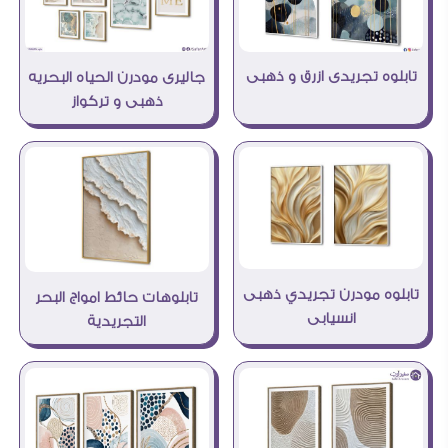
تابلوه تجريدى ازرق و ذهبى
جاليرى مودرن الحياه البحريه
ذهبى و تركواز
تابلوه مودرن تجريدي ذهبى
تابلوهات حائط امواج البحر
انسيابى
التجريدية