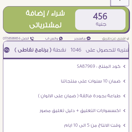
شراء / إضافة
456
جنيه
لمشترياتى
او اشترى عن طريق
¥ ماسنجر
₧ واتس اب
ƒ اتصل 01158589856
1046
نقطة
( برنامج نقاطى )
à خصم 5% للعملاء الجدد à شحن مجانى عند الشراء ب 4000 جنيه à
Ö كود المنتج : SA87969
Ö ضمان 10 سنوات على منتجاتنا
Ö طباعة بجودة فائقة ( ضمان على الالوان )
Ö اكسسوارات التعليق + دليل تعليق مصور
Ö وقت الانتاج من 5 الى 10 ايام