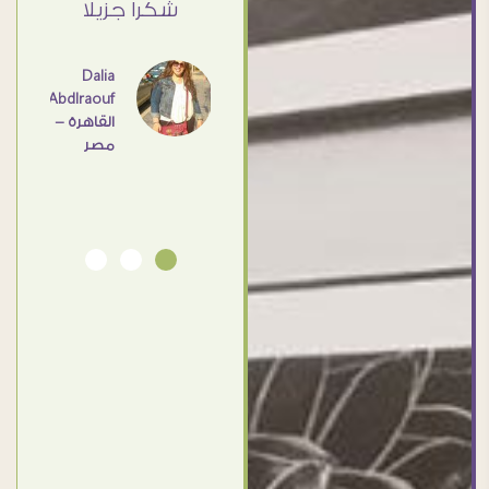
ي حد
شكرا جزيلا
- مصر
عامل
اهم
Dalia
Abdlraouf
القاهرة -
Ahmed
مصر
Elassi
بورسعيد
- مصر