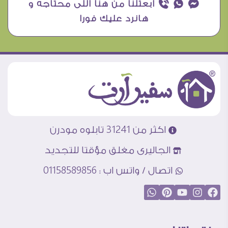
¥ ₧ ƒ ابعتلنا من هنا اللى محتاجه و
هانرد عليك فورا
اكثر من 31241 تابلوه مودرن
الجاليرى مغلق مؤقتا للتجديد
اتصال / واتس اب : 01158589856