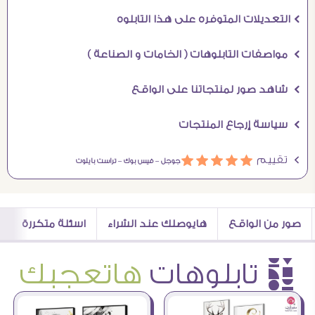
Ö التعديلات المتوفره على هذا التابلوه
Ö مواصفات التابلوهات ( الخامات و الصناعة )
Ö شاهد صور لمنتجاتنا على الواقع
Ö سياسة إرجاع المنتجات
Ö تقييم
ááááá
جوجل –
فيس بوك –
تراست بايلوت
صور من الواقع
هايوصلك عند الشراء
اسئلة متكررة
è تابلوهات
هاتعجبك