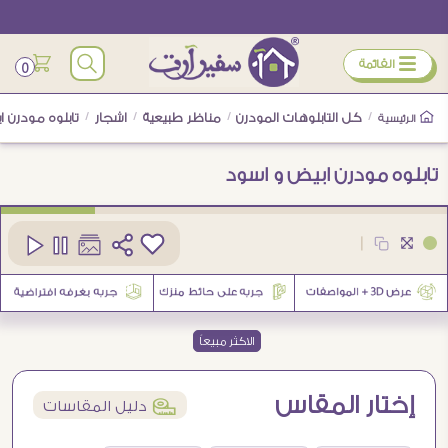
ÿ
القائمة
0
/
كل التابلوهات المودرن
/
مناظر طبيعية
/
اشجار
/
تابلوه مودرن 
الرئيسية
تابلوه مودرن ابيض و اسود
كود
SA2968
|
2
الاكثر مبيعاً
إختار المقاس
í
دليل المقاسات