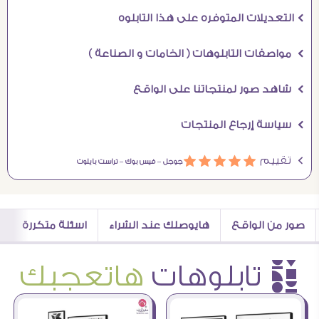
Ö التعديلات المتوفره على هذا التابلوه
Ö مواصفات التابلوهات ( الخامات و الصناعة )
Ö شاهد صور لمنتجاتنا على الواقع
Ö سياسة إرجاع المنتجات
Ö تقييم
ááááá
جوجل –
فيس بوك –
تراست بايلوت
صور من الواقع
هايوصلك عند الشراء
اسئلة متكررة
è تابلوهات
هاتعجبك