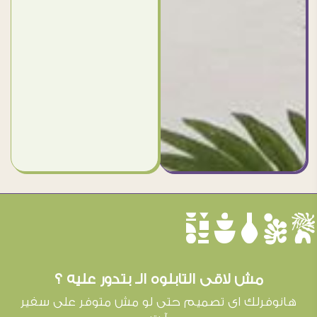
èûôçê
مش لاقى التابلوه الـ بتدور عليه ؟
هانوفرلك اى تصميم حتى لو مش متوفر على سفير