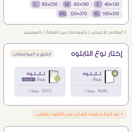
250×80 L
190×60 M
130×40 S
370×120 XXL
310×100 XL
Ö
المقاس الاجمالى ( بالمسافات بين القطع ) بالسنتيمتر
إختار نوع التابلوه
الفرق و المواصفات
(1648 جنيه )
(2037 جنيه )
Ö
غير النوع و شوف الشكل على التابلوه دلوقتى