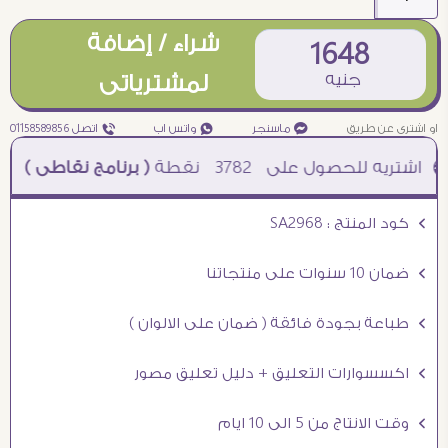
شراء / إضافة
1648
جنيه
لمشترياتى
او اشترى عن طريق
¥ ماسنجر
₧ واتس اب
ƒ اتصل 01158589856
3782
نقطة
( برنامج نقاطى )
à خصم 5% للعملاء الجدد à شحن مجانى عند الشراء ب 4000 جنيه à
Ö كود المنتج : SA2968
Ö ضمان 10 سنوات على منتجاتنا
Ö طباعة بجودة فائقة ( ضمان على الالوان )
Ö اكسسوارات التعليق + دليل تعليق مصور
Ö وقت الانتاج من 5 الى 10 ايام