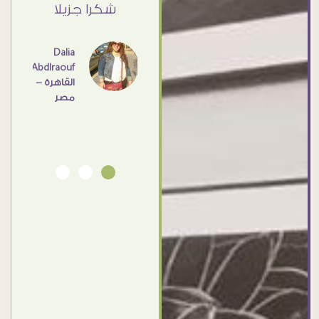
ي حد
شكرا جزيلا
- مصر
عامل
اهم
Dalia
Abdlraouf
القاهرة -
Ahmed
مصر
Elassi
بورسعيد
- مصر