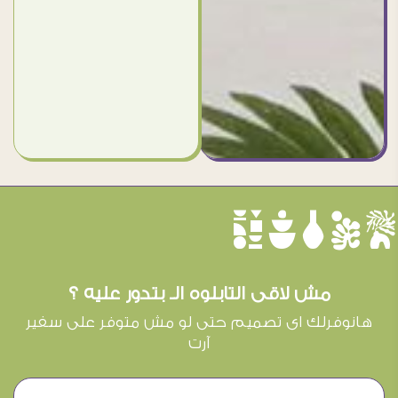
èûôçê
مش لاقى التابلوه الـ بتدور عليه ؟
هانوفرلك اى تصميم حتى لو مش متوفر على سفير
آرت