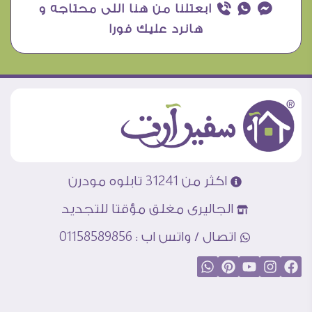
¥ ₧ ƒ ابعتلنا من هنا اللى محتاجه و
هانرد عليك فورا
اكثر من 31241 تابلوه مودرن
الجاليرى مغلق مؤقتا للتجديد
اتصال / واتس اب : 01158589856