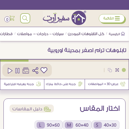
ÿ
القائمة
0
/
كل التابلوهات المودرن
/
سيارات – دراجات - مواصلات
/
قطارات
الرئيسية
تابلوهات ترام اصفر بمدينة اوروبية
كود
SA89410
|
اختار المقاس
í
دليل المقاسات
60×90 L
40×60 M
30×40 S