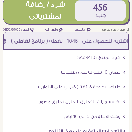
شراء / إضافة
456
جنيه
لمشترياتى
او اشترى عن طريق
¥ ماسنجر
₧ واتس اب
ƒ اتصل 01158589856
1046
نقطة
( برنامج نقاطى )
à خصم 5% للعملاء الجدد à شحن مجانى عند الشراء ب 4000 جنيه à
Ö كود المنتج : SA89410
Ö ضمان 10 سنوات على منتجاتنا
Ö طباعة بجودة فائقة ( ضمان على الالوان )
Ö اكسسوارات التعليق + دليل تعليق مصور
Ö وقت الانتاج من 5 الى 10 ايام
Ö التعديلات المتوفره على هذا التابلوه