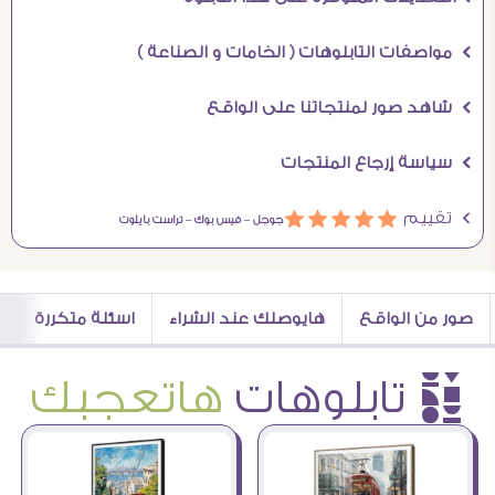
Ö مواصفات التابلوهات ( الخامات و الصناعة )
Ö شاهد صور لمنتجاتنا على الواقع
Ö سياسة إرجاع المنتجات
Ö تقييم
ááááá
جوجل –
فيس بوك –
تراست بايلوت
صور من الواقع
هايوصلك عند الشراء
اسئلة متكررة
è تابلوهات
هاتعجبك