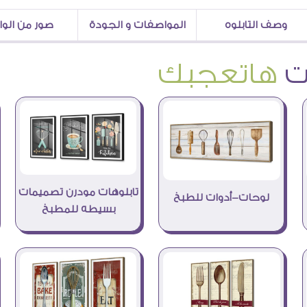
وصف التابلوه
المواصفات و الجودة
صور من الو
هاتعجبك
تابلوهات مودرن تصميمات
لوحات-أدوات للطبخ
بسيطه للمطبخ