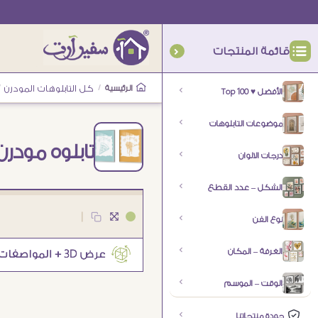
قائمة المنتجات
الرئيسية
/
كل التابلوهات المودرن
/
الأفضل ♥ Top 100
موضوعات التابلوهات
تابلوه مودر
درجات الالوان
الشكل – عدد القطع
|
نوع الفن
الغرفة – المكان
الوقت – الموسم
جودة منتجاتنا