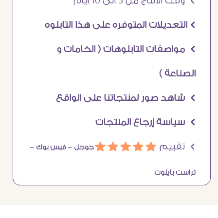
Ö وقت الانتاج من 5 الى 10 ايام
Ö التعديلات المتوفره على هذا التابلوه
Ö مواصفات التابلوهات ( الخامات و
الصناعة )
Ö شاهد صور لمنتجاتنا على الواقع
Ö سياسة إرجاع المنتجات
Ö تقييم
ááááá
جوجل –
فيس بوك –
تراست بايلوت