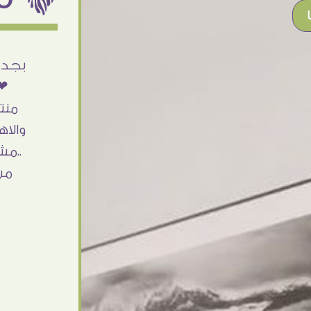
أنا استلمت حاجتى وطلعوا بجد ما شاء الله
بجد 
تحفة .. الشغل أكتر من رائع والالتزام والزوق
❤❤
والصبر فى التعامل بجد مفيش كلام وده
منت
مش أول تعامل ليا مع سفير ارت وأكيد ان
والاه
شاء الله مش أخر تعامل بشكركم على
..مش
الحاجات جدا جدا
من
Doaa Elsayd
القاهرة - مصر