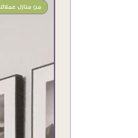
من منازل عملائنا
شغل جميل وخامات رائعه وموقع فوق
الرائع قدرت منه اني اختار التابلوهات
واركبها علي المكان بشكل مطابق جدا
للحقيقه واهتمامهم بالتفاصيل والتغليف
وإرضاء العميل والخامات والتقفيل وسرعة
التوصيل. بصراحه وبمنتهي الأمانه مكسب
كبير لاي حد يتعامل معاهم
Ahmed Elassi
بورسعيد - مصر