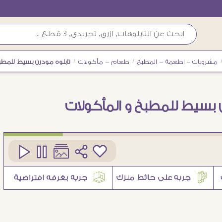
مشروبات – اطعمة - المطبخ
/
طعام - مأكولات
/
تابلوه مودرن بسيط للمطب
ن بسيط للمطبخ و المأكولات
كود
SA88133