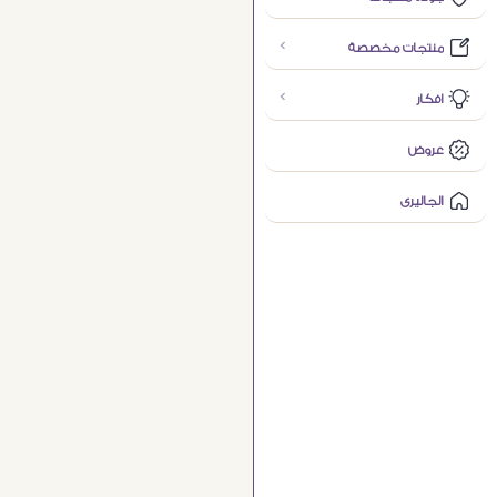
منتجات مخصصة
افكار
عروض
الجاليرى