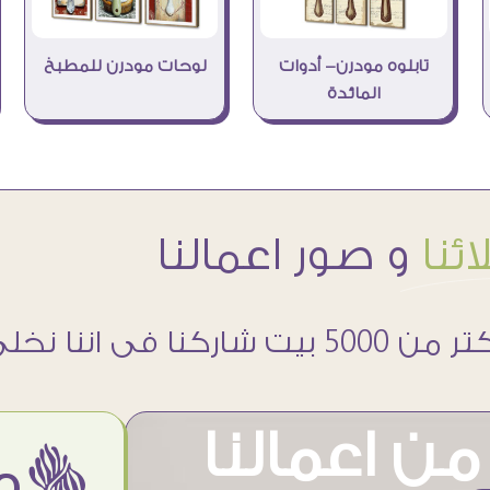
تابلوه مودرن- أدوات
لوحات مودرن للمطبخ
المائدة
ئنا
و صور اعمالنا
 5000 بيت شاركنا فى اننا نخلى حوائطهم اجمل
ن اعمالنا
ëمن اراء عملائنا