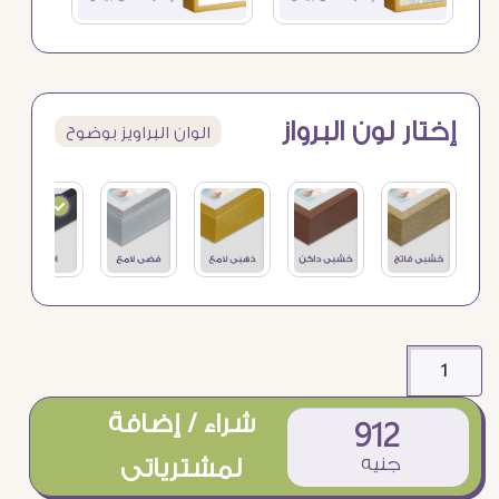
إختار لون البرواز
الوان البراويز بوضوح
شراء / إضافة
912
جنيه
لمشترياتى