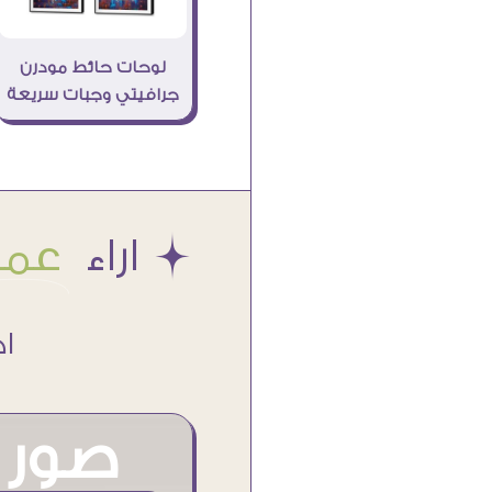
لوحات حائط مودرن
جرافيتي وجبات سريعة
Æ اراء
عملا
اكتر من
صور م