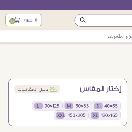
0
جنيه
0
خ و المأكولات
إختار المقاس
í
دليل المقاسات
125×90 L
85×60 M
65×40 S
205×150 XXL
165×120 XL