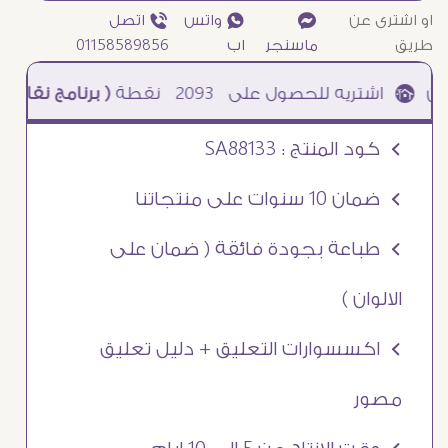
او اشترى عن
¥
₧ واتس
ƒ اتصل
طريق
ماسنجر
اب
01158589856
2093
نقطة
( برنامج نقاطى )
à خصم 5% للعملاء الجدد à شحن مجانى عند الشراء ب 4000 جنيه à
Ö كود المنتج : SA88133
Ö ضمان 10 سنوات على منتجاتنا
Ö طباعة بجودة فائقة ( ضمان على
الالوان )
Ö اكسسوارات التعليق + دليل تعليق
مصور