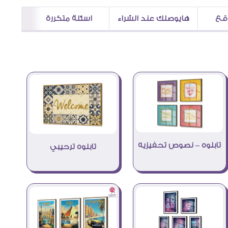
اقع
هايوصلك عند الشراء
اسئلة متكررة
تابلوه – نصوص تحفيزيه
تابلوه ترحيبي