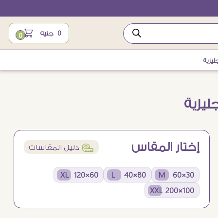
0
جنيه
0
يزية
ليزية
إختار المقاس
í
دليل المقاسات
60×120 XL
80×40 L
30×60 M
100×200 XXL