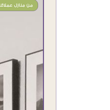
من منازل عملائنا
شغل جميل وخامات رائعه وموقع فوق
الرائع قدرت منه اني اختار التابلوهات
واركبها علي المكان بشكل مطابق جدا
للحقيقه واهتمامهم بالتفاصيل والتغليف
وإرضاء العميل والخامات والتقفيل وسرعة
التوصيل. بصراحه وبمنتهي الأمانه مكسب
كبير لاي حد يتعامل معاهم
Ahmed Elassi
بورسعيد - مصر