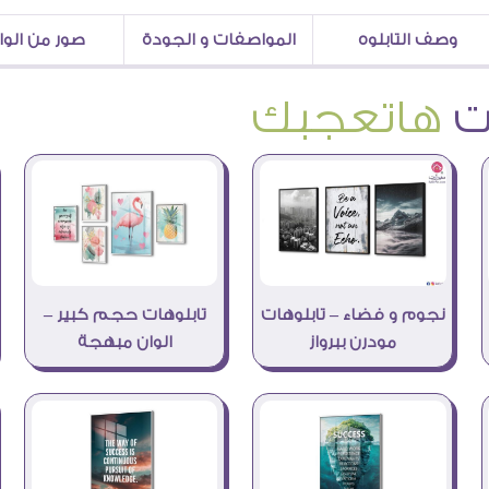
وصف التابلوه
المواصفات و الجودة
صور من الو
هاتعجبك
نجوم و فضاء – تابلوهات
تابلوهات حجم كبير –
مودرن ببرواز
الوان مبهجة