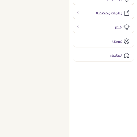
منتجات مخصصة
افكار
عروض
الجاليرى