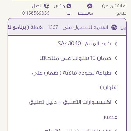
او اشترى عن
¥
₧ واتس
ƒ اتصل
طريق
ماسنجر
اب
01158589856
1367
نقطة
( برنامج نقاطى )
à خصم 5% للعملاء الجدد à شحن مجانى عند الشراء ب 4000 جنيه à
Ö كود المنتج : SA48040
Ö ضمان 10 سنوات على منتجاتنا
Ö طباعة بجودة فائقة ( ضمان على
الالوان )
Ö اكسسوارات التعليق + دليل تعليق
مصور