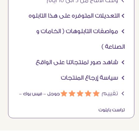
Ö وقت الانتاج من 5 الى 10 ايام
Ö التعديلات المتوفره على هذا التابلوه
Ö مواصفات التابلوهات ( الخامات و
الصناعة )
Ö شاهد صور لمنتجاتنا على الواقع
Ö سياسة إرجاع المنتجات
Ö تقييم
ááááá
جوجل –
فيس بوك –
تراست بايلوت