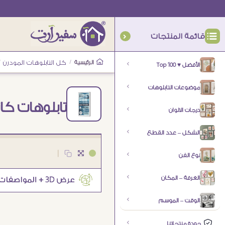
قائمة المنتجات
الرئيسية
/
كل التابلوهات المودرن
/
الأفضل ♥ Top 100
موضوعات التابلوهات
تابلوهات كا
درجات الالوان
الشكل – عدد القطع
|
نوع الفن
الغرفة – المكان
الوقت – الموسم
جودة منتجاتنا