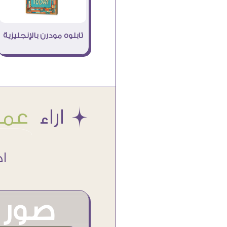
تابلوه مودرن بالإنجليزية
Æ اراء
عملا
اكتر من
صور م