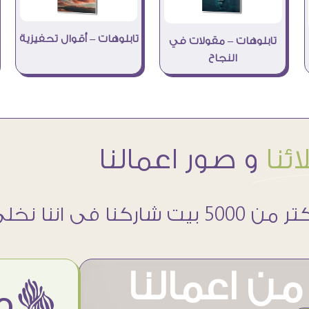
تابلوهات – أقوال تحفيزية
تابلوهات – مقولات في
النجاح
ئنا
و صور اعمالنا
 5000 بيت شاركنا فى اننا نخلى حوائطهم اجمل
ن اعمالنا
ëمن اراء عملائنا