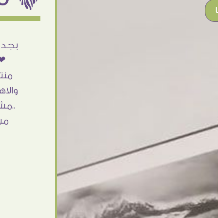
أنا استلمت حاجتى وطلعوا بجد ما شاء الله
بجد 
تحفة .. الشغل أكتر من رائع والالتزام والزوق
❤❤
والصبر فى التعامل بجد مفيش كلام وده
منت
مش أول تعامل ليا مع سفير ارت وأكيد ان
والاه
شاء الله مش أخر تعامل بشكركم على
..مش
الحاجات جدا جدا
من
Doaa Elsayd
القاهرة - مصر