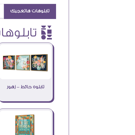
تابلوهات هاتعجبك
è تابلوهات
تابلوه حائط – زهور