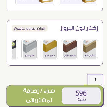
إختار لون البرواز
الوان البراويز بوضوح
شراء / إضافة
596
جنيه
لمشترياتى