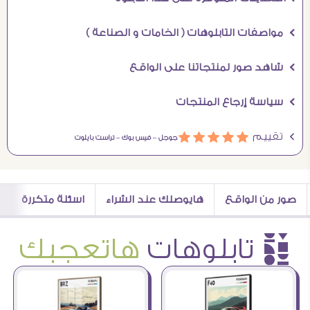
Ö مواصفات التابلوهات ( الخامات و الصناعة )
Ö شاهد صور لمنتجاتنا على الواقع
Ö سياسة إرجاع المنتجات
Ö تقييم
ááááá
جوجل –
فيس بوك –
تراست بايلوت
صور من الواقع
هايوصلك عند الشراء
اسئلة متكررة
è تابلوهات
هاتعجبك