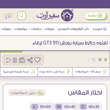
ÿ
القائمة
0
/
كل التابلوهات المودرن
/
سيارات – دراجات - مواصلات
/
سيارات
/
الرئيسية
تابلوه حائط سيارة بورش 911 GT3 زرقاء
كود
SA89323
|
اختار المقاس
í
دليل المقاسات
60×90 L
40×60 M
30×40 S