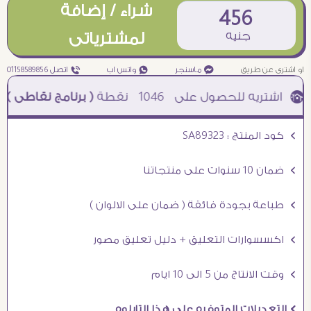
شراء / إضافة
456
جنيه
لمشترياتى
او اشترى عن طريق
¥ ماسنجر
₧ واتس اب
ƒ اتصل 01158589856
1046
نقطة
( برنامج نقاطى )
à خصم 5% للعملاء الجدد à شحن مجانى عند الشراء ب 4000 جنيه à
Ö كود المنتج : SA89323
Ö ضمان 10 سنوات على منتجاتنا
Ö طباعة بجودة فائقة ( ضمان على الالوان )
Ö اكسسوارات التعليق + دليل تعليق مصور
Ö وقت الانتاج من 5 الى 10 ايام
Ö التعديلات المتوفره على هذا التابلوه