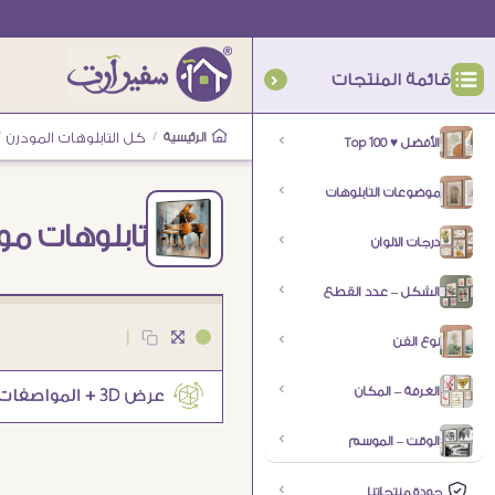
قائمة المنتجات
الرئيسية
/
كل التابلوهات المودرن
/
الأفضل ♥ Top 100
موضوعات التابلوهات
تابلوهات مود
درجات الالوان
الشكل – عدد القطع
|
نوع الفن
الغرفة – المكان
الوقت – الموسم
جودة منتجاتنا