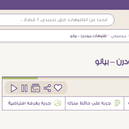
موسيقي
/
تابلوهات مودرن – بيانو
رن – بيانو
كود
SA10305
3