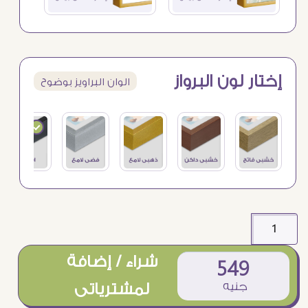
إختار لون البرواز
الوان البراويز بوضوح
شراء / إضافة
549
جنيه
لمشترياتى