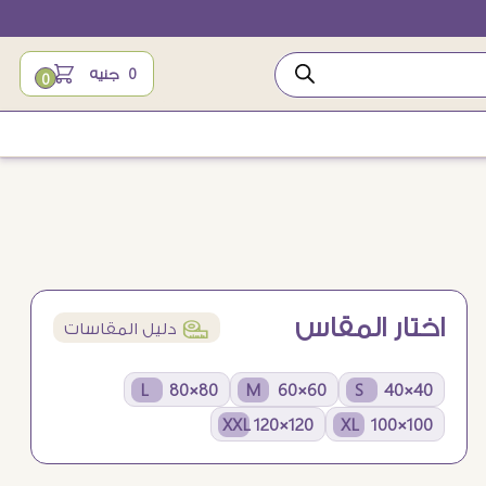
0
جنيه
0
اختار المقاس
í
دليل المقاسات
80×80 L
60×60 M
40×40 S
120×120 XXL
100×100 XL