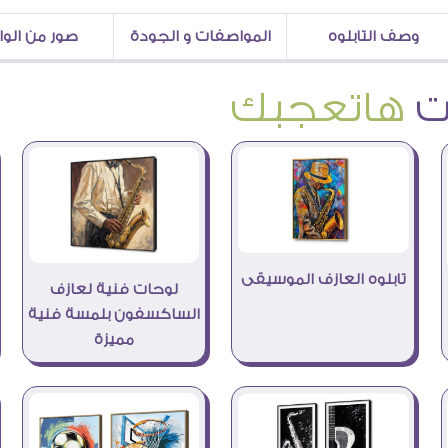
وصف التابلوه
المواصفات و الجودة
صور من الو
هاتعجبك
تابلوه العازف الموسيقى
لوحات فنية لعازف
الساكسفون بلمسة فنية
مميزة