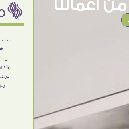
ن اعمالنا
ëمن اراء عملائنا
أنا استلمت حاجتى وطلعوا بجد ما شاء الله
بجد 
تحفة .. الشغل أكتر من رائع والالتزام والزوق
❤❤
والصبر فى التعامل بجد مفيش كلام وده
منت
مش أول تعامل ليا مع سفير ارت وأكيد ان
والاه
شاء الله مش أخر تعامل بشكركم على
..مش
الحاجات جدا جدا
من
Doaa Elsayd
القاهرة - مصر