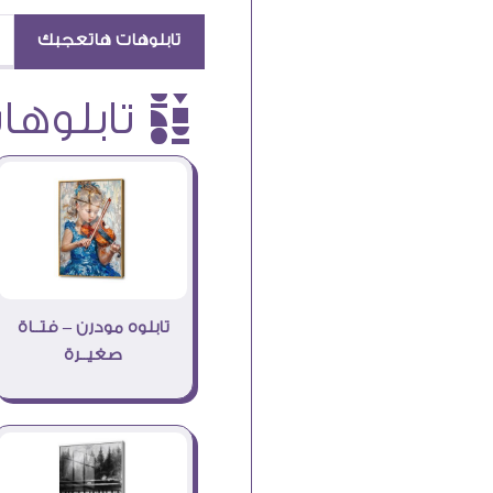
تابلوهات هاتعجبك
è تابلوهات
تابلوه مودرن – فتــاة
صغيــرة