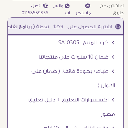
او اشترى عن
¥
₧ واتس
ƒ اتصل
طريق
ماسنجر
اب
01158589856
1259
نقطة
( برنامج نقاطى )
à خصم 5% للعملاء الجدد à شحن مجانى عند الشراء ب 4000 جنيه à
Ö كود المنتج : SA10305
Ö ضمان 10 سنوات على منتجاتنا
Ö طباعة بجودة فائقة ( ضمان على
الالوان )
Ö اكسسوارات التعليق + دليل تعليق
مصور