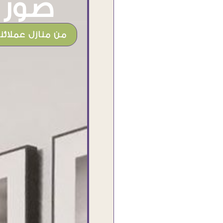
صور م
من منازل عملائنا
شغل جميل وخامات رائعه وموقع فوق
الرائع قدرت منه اني اختار التابلوهات
واركبها علي المكان بشكل مطابق جدا
للحقيقه واهتمامهم بالتفاصيل والتغليف
وإرضاء العميل والخامات والتقفيل وسرعة
التوصيل. بصراحه وبمنتهي الأمانه مكسب
كبير لاي حد يتعامل معاهم
Ahmed Elassi
بورسعيد - مصر