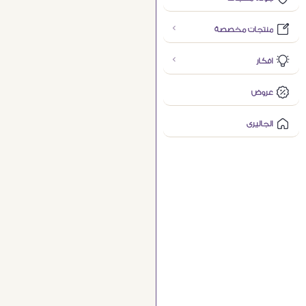
منتجات مخصصة
افكار
عروض
الجاليرى