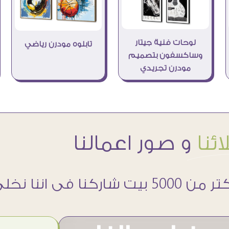
لوحات فنية جيتار
تابلوه مودرن رياضي
وساكسفون بتصميم
مودرن تجريدي
ئنا
و صور اعمالنا
 5000 بيت شاركنا فى اننا نخلى حوائطهم اجمل