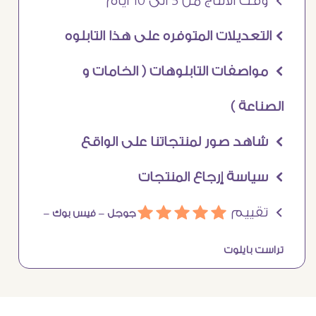
Ö وقت الانتاج من 5 الى 10 ايام
Ö التعديلات المتوفره على هذا التابلوه
Ö مواصفات التابلوهات ( الخامات و
الصناعة )
Ö شاهد صور لمنتجاتنا على الواقع
Ö سياسة إرجاع المنتجات
Ö تقييم
ááááá
جوجل –
فيس بوك –
تراست بايلوت