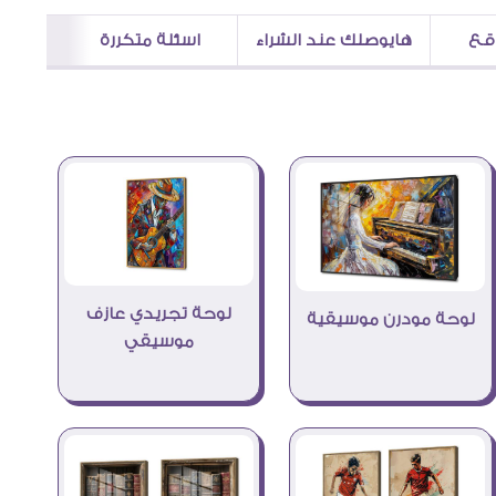
اقع
هايوصلك عند الشراء
اسئلة متكررة
لوحة تجريدي عازف
لوحة مودرن موسيقية
موسيقي