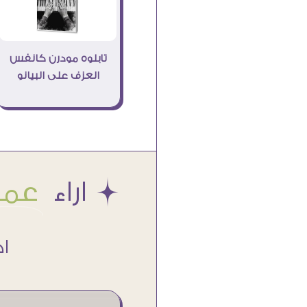
تابلوه مودرن كانفس
العزف على البيانو
Æ اراء
عملا
اكتر من