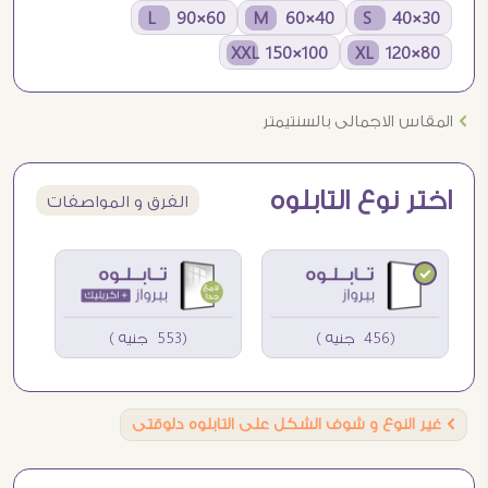
60×90 L
40×60 M
30×40 S
100×150 XXL
80×120 XL
Ö
المقاس الاجمالى بالسنتيمتر
اختر نوع التابلوه
الفرق و المواصفات
(456 جنيه )
(553 جنيه )
Ö
غير النوع و شوف الشكل على التابلوه دلوقتى