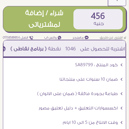
شراء / إضافة
456
جنيه
لمشترياتى
او اشترى عن طريق
¥ ماسنجر
₧ واتس اب
ƒ اتصل 01158589856
1046
نقطة
( برنامج نقاطى )
à خصم 5% للعملاء الجدد à شحن مجانى عند الشراء ب 4000 جنيه à
Ö كود المنتج : SA89799
Ö ضمان 10 سنوات على منتجاتنا
Ö طباعة بجودة فائقة ( ضمان على الالوان )
Ö اكسسوارات التعليق + دليل تعليق مصور
Ö وقت الانتاج من 5 الى 10 ايام