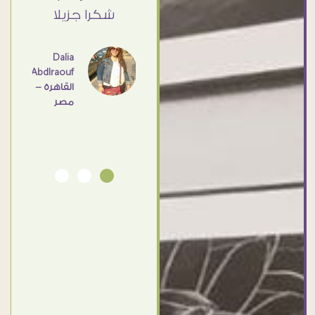
القاهرة
ي حد
شكرا جزيلا
- مصر
عامل
اهم
Dalia
Abdlraouf
القاهرة -
Ahmed
مصر
Elassi
بورسعيد
- مصر