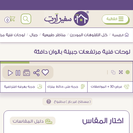
ÿ
القائمة
0
/
كل التابلوهات المودرن
/
مناظر طبيعية
/
جبال
/
لوحات فنية مرتف
الرئيسية
لوحات فنية مرتفعات جبيلة بالوان دافئة
كود
SA89799
|
3
( مسطح غير بارز ) مطبوع
اختار المقاس
í
دليل المقاسات