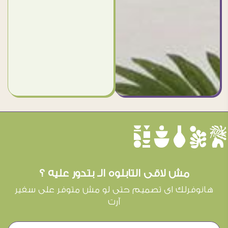
èûôçê
مش لاقى التابلوه الـ بتدور عليه ؟
هانوفرلك اى تصميم حتى لو مش متوفر على سفير
آرت