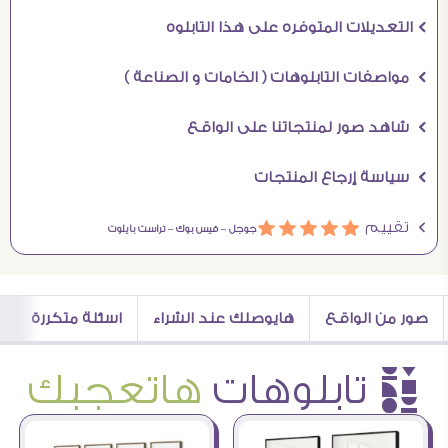
Ö التعديلات المتوفره على هذا التابلوه
Ö مواصفات التابلوهات ( الخامات و الصناعة )
Ö شاهد صور لمنتجاتنا على الواقع
Ö سياسة إرجاع المنتجات
Ö تقييم
ááááá
جوجل –
فيس بوك –
تراست بايلوت
صور من الواقع
هايوصلك عند الشراء
اسئلة متكررة
è تابلوهات
هاتعجبك