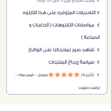
Ö وقت الانتاج من 5 الى 10 ايام
Ö التعديلات المتوفره على هذا التابلوه
Ö مواصفات التابلوهات ( الخامات و
الصناعة )
Ö شاهد صور لمنتجاتنا على الواقع
Ö سياسة إرجاع المنتجات
Ö تقييم
ááááá
جوجل –
فيس بوك –
تراست بايلوت