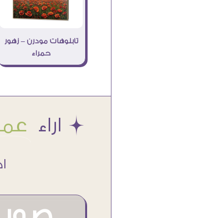
تابلوهات مودرن – زهور
حمراء
Æ اراء
عملا
اكتر من
صور م