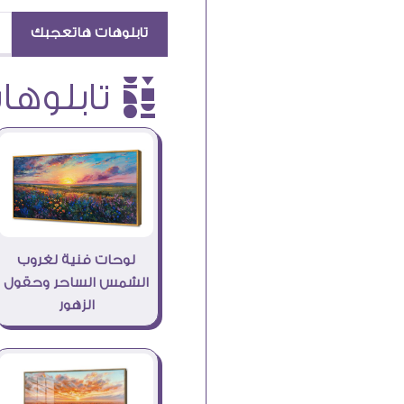
تابلوهات هاتعجبك
è تابلوهات
لوحات فنية لغروب
الشمس الساحر وحقول
الزهور