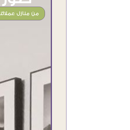
من منازل عملائنا
شغل جميل وخامات رائعه وموقع فوق
الرائع قدرت منه اني اختار التابلوهات
واركبها علي المكان بشكل مطابق جدا
للحقيقه واهتمامهم بالتفاصيل والتغليف
وإرضاء العميل والخامات والتقفيل وسرعة
التوصيل. بصراحه وبمنتهي الأمانه مكسب
كبير لاي حد يتعامل معاهم
Ahmed Elassi
بورسعيد - مصر