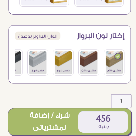
إختار لون البرواز
الوان البراويز بوضوح
شراء / إضافة
456
جنيه
لمشترياتى