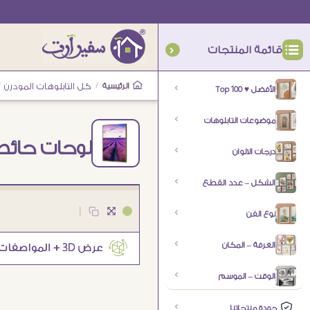
قائمة المنتجات
الرئيسية
/
كل التابلوهات المودرن
/
الأفضل ♥ Top 100
موضوعات التابلوهات
لوحات حائط 
درجات الالوان
الشكل – عدد القطع
|
نوع الفن
الغرفة – المكان
الوقت – الموسم
جودة منتجاتنا