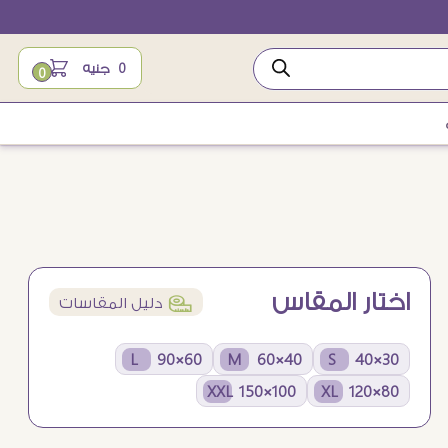
0
جنيه
0
اختار المقاس
í
دليل المقاسات
60×90 L
40×60 M
30×40 S
100×150 XXL
80×120 XL