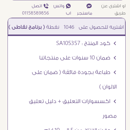
او اشترى عن
¥
₧ واتس
ƒ اتصل
طريق
ماسنجر
اب
01158589856
1046
نقطة
( برنامج نقاطى )
à خصم 5% للعملاء الجدد à شحن مجانى عند الشراء ب 4000 جنيه à
Ö كود المنتج : SA105357
Ö ضمان 10 سنوات على منتجاتنا
Ö طباعة بجودة فائقة ( ضمان على
الالوان )
Ö اكسسوارات التعليق + دليل تعليق
مصور