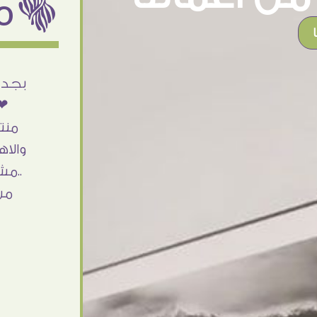
ëمن اراء عملائنا
أنا استلمت حاجتى وطلعوا بجد ما شاء الله
بجد 
تحفة .. الشغل أكتر من رائع والالتزام والزوق
❤❤
والصبر فى التعامل بجد مفيش كلام وده
منت
مش أول تعامل ليا مع سفير ارت وأكيد ان
والاه
شاء الله مش أخر تعامل بشكركم على
..مش
الحاجات جدا جدا
من
Doaa Elsayd
القاهرة - مصر