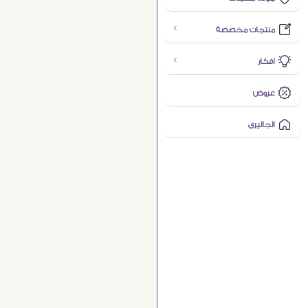
منتجات مخصصة
افكار
عروض
الجاليرى