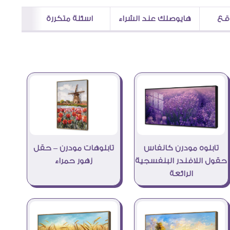
اقع
هايوصلك عند الشراء
اسئلة متكررة
تابلوه مودرن كانفاس
تابلوهات مودرن – حقل
حقول اللافندر البنفسجية
زهور حمراء
الرائعة