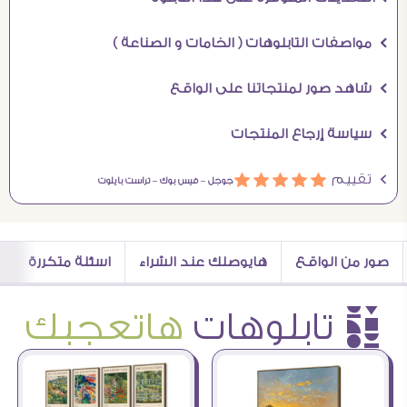
Ö مواصفات التابلوهات ( الخامات و الصناعة )
Ö شاهد صور لمنتجاتنا على الواقع
Ö سياسة إرجاع المنتجات
Ö تقييم
ááááá
جوجل –
فيس بوك –
تراست بايلوت
صور من الواقع
هايوصلك عند الشراء
اسئلة متكررة
è تابلوهات
هاتعجبك