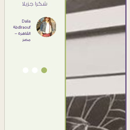
ي حد
شكرا جزيلا
- مصر
عامل
اهم
Dalia
Abdlraouf
القاهرة -
Ahmed
مصر
Elassi
بورسعيد
- مصر