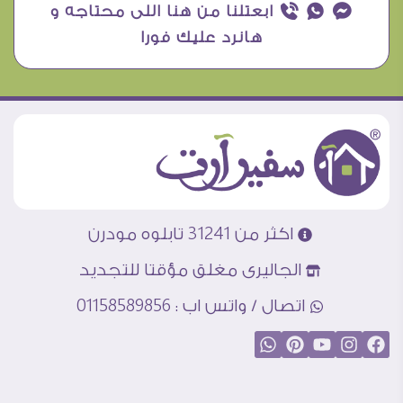
¥ ₧ ƒ ابعتلنا من هنا اللى محتاجه و
هانرد عليك فورا
اكثر من 31241 تابلوه مودرن
الجاليرى مغلق مؤقتا للتجديد
اتصال / واتس اب : 01158589856