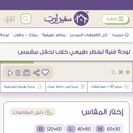
ÿ
القائمة
0
/
كل التابلوهات المودرن
/
مناظر طبيعية
/
مزارع - حقول
/
لوحة 
الرئيسية
لوحة فنية لمنظر طبيعي خلاب لحقل مشمس
كود
SA104204
|
3
إختار المقاس
í
دليل المقاسات
60×120 XL
80×40 L
30×60 M