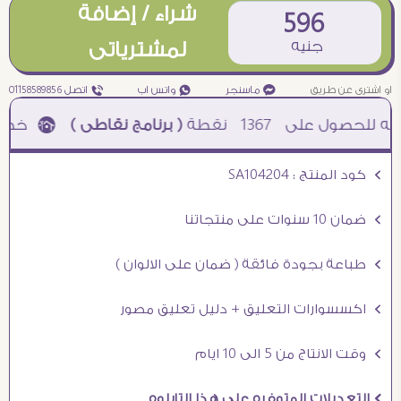
شراء / إضافة
596
جنيه
لمشترياتى
او اشترى عن طريق
¥ ماسنجر
₧ واتس اب
ƒ اتصل 01158589856
1367
نقطة
( برنامج نقاطى )
à خصم 5% للعملاء الجدد à شحن مجانى عند الشراء ب 4000 جنيه à
Ö كود المنتج : SA104204
Ö ضمان 10 سنوات على منتجاتنا
Ö طباعة بجودة فائقة ( ضمان على الالوان )
Ö اكسسوارات التعليق + دليل تعليق مصور
Ö وقت الانتاج من 5 الى 10 ايام
Ö التعديلات المتوفره على هذا التابلوه