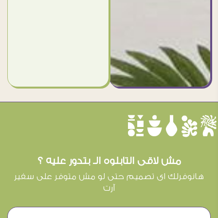
èûôçê
مش لاقى التابلوه الـ بتدور عليه ؟
هانوفرلك اى تصميم حتى لو مش متوفر على سفير
آرت