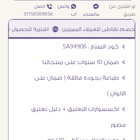
او اشترى عن
¥
₧ واتس
ƒ اتصل
طريق
ماسنجر
اب
01158589856
عملاء المميزين à اشتريه للحصول على
1367
نق
Ö كود المنتج : SA94906
Ö ضمان 10 سنوات على منتجاتنا
Ö طباعة بجودة فائقة ( ضمان على
الالوان )
Ö اكسسوارات التعليق + دليل تعليق
مصور