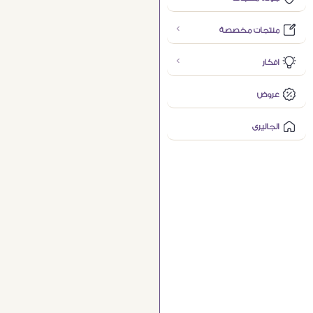
منتجات مخصصة
افكار
عروض
الجاليرى