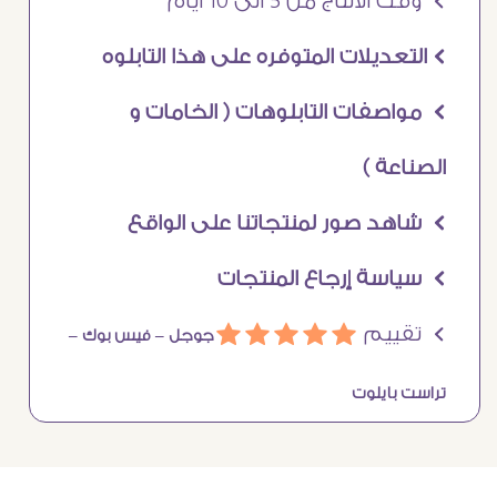
Ö وقت الانتاج من 5 الى 10 ايام
Ö التعديلات المتوفره على هذا التابلوه
Ö مواصفات التابلوهات ( الخامات و
الصناعة )
Ö شاهد صور لمنتجاتنا على الواقع
Ö سياسة إرجاع المنتجات
Ö تقييم
ááááá
جوجل –
فيس بوك –
تراست بايلوت