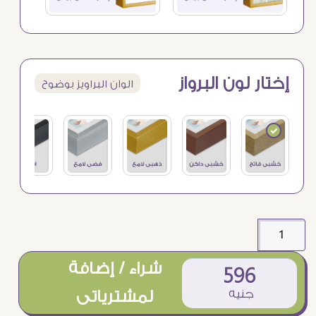
إختار لون البرواز
الوان البراويز بوضوح
شراء / إضافة
596
جنيه
لمشترياتى