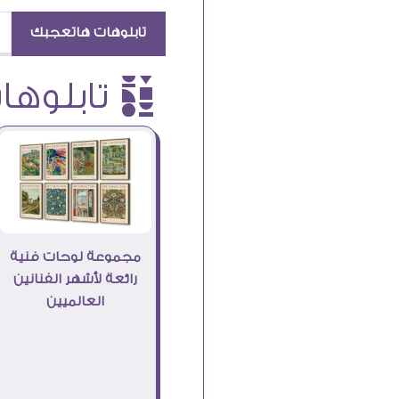
تابلوهات هاتعجبك
è تابلوهات
مجموعة لوحات فنية
رائعة لأشهر الفنانين
العالميين