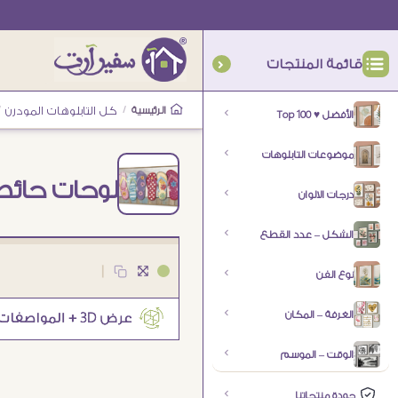
قائمة المنتجات
الرئيسية
/
كل التابلوهات المودرن
/
الأفضل ♥ Top 100
موضوعات التابلوهات
لوحات حائط
درجات الالوان
الشكل – عدد القطع
|
نوع الفن
الغرفة – المكان
الوقت – الموسم
جودة منتجاتنا