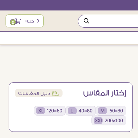
0
جنيه
0
إختار المقاس
í
دليل المقاسات
60×120 XL
80×40 L
30×60 M
100×200 XXL