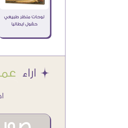
لوحات منظر طبيعي
حقول ايطاليا
Æ اراء
عملا
اكتر من
صور م