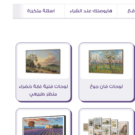
اقع
هايوصلك عند الشراء
اسئلة متكررة
لوحات فنية غابة خضراء
لوحات فان جوخ
منظر طبيعي