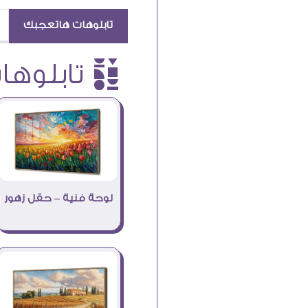
تابلوهات هاتعجبك
è تابلوهات
لوحة فنية – حقل زهور