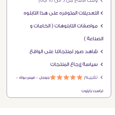
Ö وقت الانتاج من 5 الى 10 ايام
Ö التعديلات المتوفره على هذا التابلوه
Ö مواصفات التابلوهات ( الخامات و
الصناعة )
Ö شاهد صور لمنتجاتنا على الواقع
Ö سياسة إرجاع المنتجات
Ö تقييم
ááááá
جوجل –
فيس بوك –
تراست بايلوت