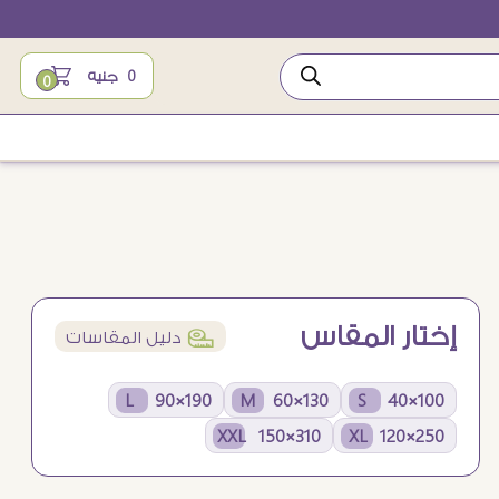
0
جنيه
0
إختار المقاس
í
دليل المقاسات
190×90 L
130×60 M
100×40 S
310×150 XXL
250×120 XL