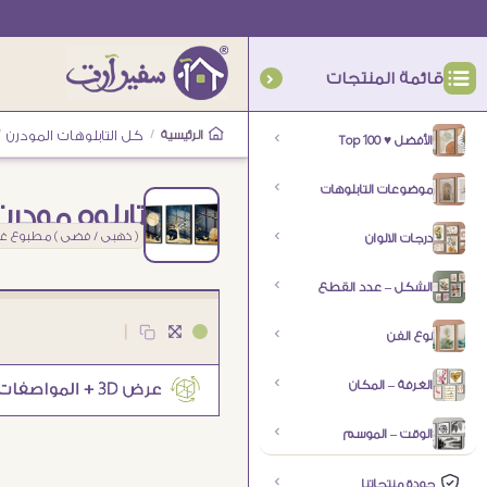
قائمة المنتجات
الرئيسية
/
كل التابلوهات المودرن
/
الأفضل ♥ Top 100
موضوعات التابلوهات
تابلوه مودرن
( ذهبى / فضى ) مطبوع غي
درجات الالوان
الشكل – عدد القطع
|
نوع الفن
الغرفة – المكان
الوقت – الموسم
جودة منتجاتنا