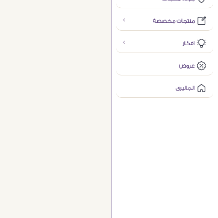
منتجات مخصصة
افكار
عروض
الجاليرى