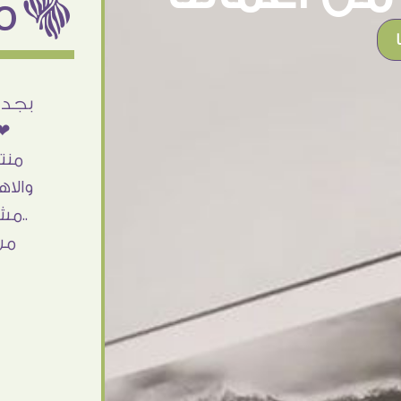
ëمن اراء عملائنا
أنا استلمت حاجتى وطلعوا بجد ما شاء الله
بجد 
تحفة .. الشغل أكتر من رائع والالتزام والزوق
❤❤
والصبر فى التعامل بجد مفيش كلام وده
منت
مش أول تعامل ليا مع سفير ارت وأكيد ان
والاه
شاء الله مش أخر تعامل بشكركم على
..مش
الحاجات جدا جدا
من
Doaa Elsayd
القاهرة - مصر