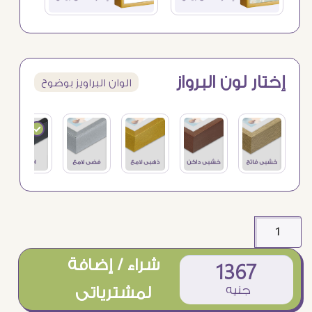
إختار لون البرواز
الوان البراويز بوضوح
شراء / إضافة
1367
جنيه
لمشترياتى