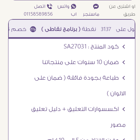
او اشترى عن
¥
₧ واتس
ƒ اتصل
طريق
ماسنجر
اب
01158589856
3137
نقطة
( برنامج نقاطى )
à خصم 5% للعملاء الجدد à شحن مجانى عند الشراء ب 4000 جنيه à
Ö كود المنتج : SA27031
Ö ضمان 10 سنوات على منتجاتنا
Ö طباعة بجودة فائقة ( ضمان على
الالوان )
Ö اكسسوارات التعليق + دليل تعليق
مصور