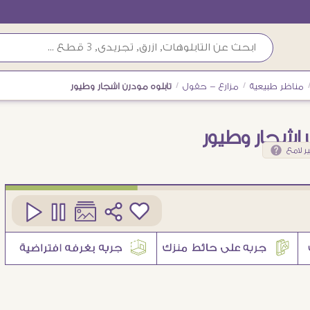
مناظر طبيعية
/
مزارع - حقول
/
تابلوه مودرن اشجار وطيور
 اشجار وطيور
ر لامع
كود
SA27031
5