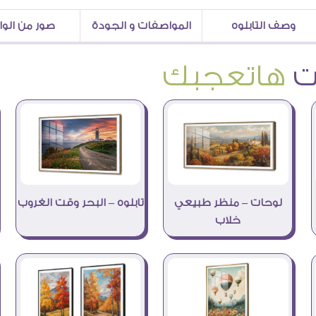
وصف التابلوه
المواصفات و الجودة
صور من الو
هاتعجبك
لوحات – منظر طبيعي
تابلوه – البحر وقت الغروب
خلاب