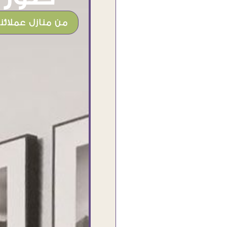
من منازل عملائنا
شغل جميل وخامات رائعه وموقع فوق
الرائع قدرت منه اني اختار التابلوهات
واركبها علي المكان بشكل مطابق جدا
للحقيقه واهتمامهم بالتفاصيل والتغليف
وإرضاء العميل والخامات والتقفيل وسرعة
التوصيل. بصراحه وبمنتهي الأمانه مكسب
كبير لاي حد يتعامل معاهم
Ahmed Elassi
بورسعيد - مصر