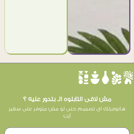
èûôçê
مش لاقى التابلوه الـ بتدور عليه ؟
هانوفرلك اى تصميم حتى لو مش متوفر على سفير
آرت