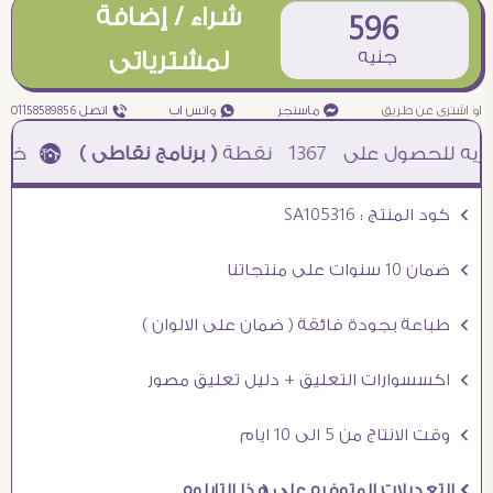
شراء / إضافة
596
جنيه
لمشترياتى
او اشترى عن طريق
¥ ماسنجر
₧ واتس اب
ƒ اتصل 01158589856
1367
نقطة
( برنامج نقاطى )
à خصم 5% للعملاء الجدد à شحن مجانى عند الشراء ب 4000 جنيه à
Ö كود المنتج : SA105316
Ö ضمان 10 سنوات على منتجاتنا
Ö طباعة بجودة فائقة ( ضمان على الالوان )
Ö اكسسوارات التعليق + دليل تعليق مصور
Ö وقت الانتاج من 5 الى 10 ايام
Ö التعديلات المتوفره على هذا التابلوه