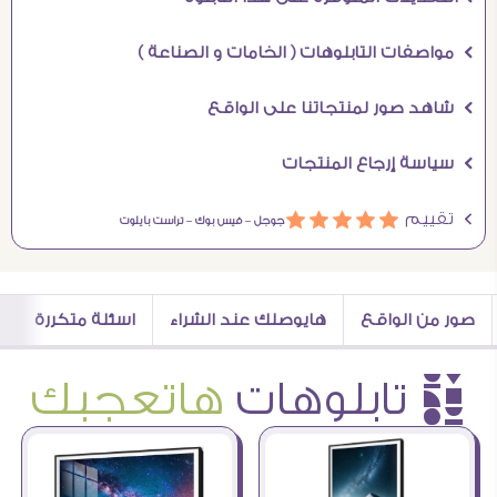
Ö مواصفات التابلوهات ( الخامات و الصناعة )
Ö شاهد صور لمنتجاتنا على الواقع
Ö سياسة إرجاع المنتجات
Ö تقييم
ááááá
جوجل –
فيس بوك –
تراست بايلوت
صور من الواقع
هايوصلك عند الشراء
اسئلة متكررة
è تابلوهات
هاتعجبك