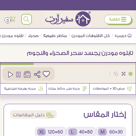
ÿ
القائمة
0
/
كل التابلوهات المودرن
/
مناظر طبيعية
/
صحراء
/
تابلوه مودرن 
الرئيسية
تابلوه مودرن يجسد سحر الصحراء والنجوم
كود
SA105316
|
إختار المقاس
í
دليل المقاسات
60×120 XL
80×40 L
30×60 M