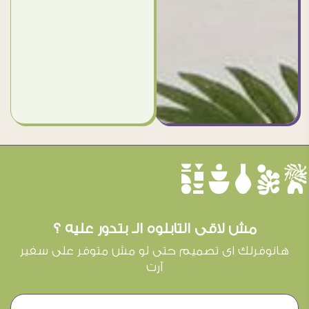
èûôçê
مش لاقى التابلوه الـ بتدور عليه ؟
هانوفرلك اى تصميم حتى لو مش متوفر على سفير
آرت