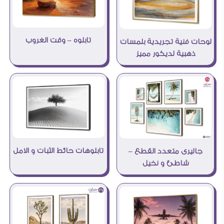
تابلوه – وقت الغروب
لوحات فنية تجريدية بلمسات
ذهبية لديكور مميز
تابلوهات حائط الثبات و الامل
جاليرى متعدد القطع –
شاطئ و نخيل