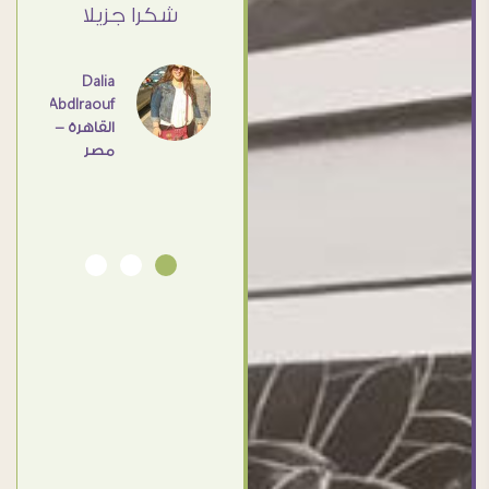
القاهرة
ي حد
شكرا جزيلا
- مصر
عامل
اهم
Dalia
Abdlraouf
القاهرة -
Ahmed
مصر
Elassi
بورسعيد
- مصر