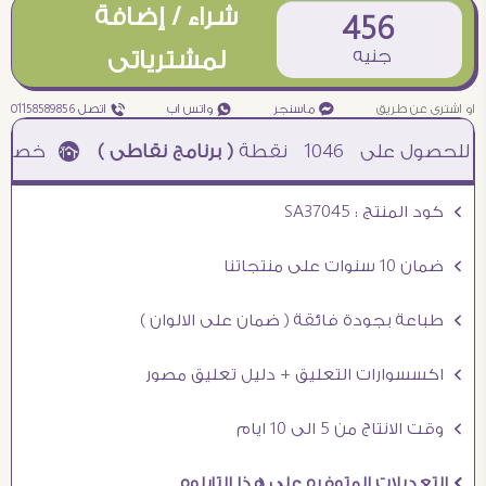
شراء / إضافة
456
جنيه
لمشترياتى
او اشترى عن طريق
¥ ماسنجر
₧ واتس اب
ƒ اتصل 01158589856
1046
نقطة
( برنامج نقاطى )
à خصم 5% للعملاء الجدد à شحن مجانى عند الشراء ب 4000 جنيه à
Ö كود المنتج : SA37045
Ö ضمان 10 سنوات على منتجاتنا
Ö طباعة بجودة فائقة ( ضمان على الالوان )
Ö اكسسوارات التعليق + دليل تعليق مصور
Ö وقت الانتاج من 5 الى 10 ايام
Ö التعديلات المتوفره على هذا التابلوه