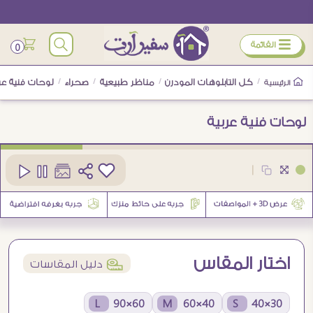
ÿ
القائمة
0
/
كل التابلوهات المودرن
/
مناظر طبيعية
/
صحراء
/
لوحات فنية عرب
الرئيسية
لوحات فنية عربية
كود
SA37045
|
2
اختار المقاس
í
دليل المقاسات
60×90 L
40×60 M
30×40 S