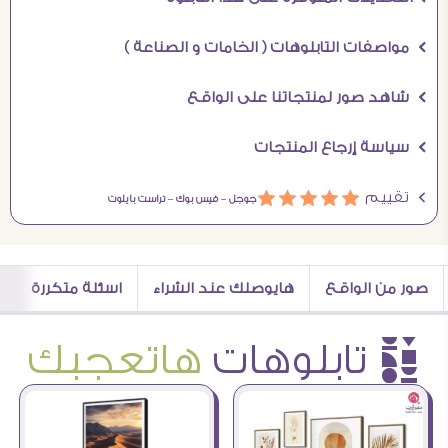
Ö مواصفات التابلوهات ( الخامات و الصناعة )
Ö شاهد صور لمنتجاتنا على الواقع
Ö سياسة إرجاع المنتجات
Ö تقييم
ááááá
جوجل –
فيس بوك –
تراست بايلوت
صور من الواقع
هايوصلك عند الشراء
اسئلة متكررة
è تابلوهات
هاتعجبك