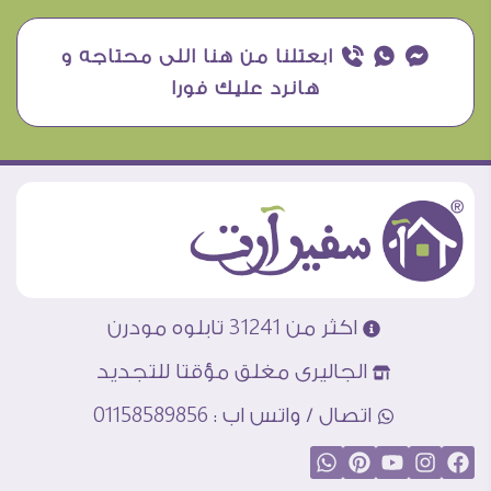
¥ ₧ ƒ ابعتلنا من هنا اللى محتاجه و
هانرد عليك فورا
اكثر من 31241 تابلوه مودرن
الجاليرى مغلق مؤقتا للتجديد
اتصال / واتس اب : 01158589856