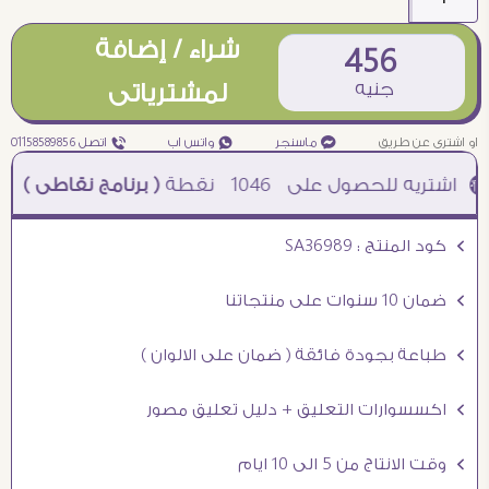
شراء / إضافة
456
جنيه
لمشترياتى
او اشترى عن طريق
¥ ماسنجر
₧ واتس اب
ƒ اتصل 01158589856
1046
نقطة
( برنامج نقاطى )
à خصم 5% للعملاء الجدد à شحن مجانى عند الشراء ب 4000 جنيه à
Ö كود المنتج : SA36989
Ö ضمان 10 سنوات على منتجاتنا
Ö طباعة بجودة فائقة ( ضمان على الالوان )
Ö اكسسوارات التعليق + دليل تعليق مصور
Ö وقت الانتاج من 5 الى 10 ايام