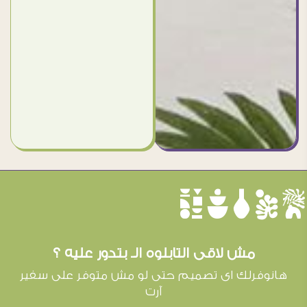
èûôçê
مش لاقى التابلوه الـ بتدور عليه ؟
هانوفرلك اى تصميم حتى لو مش متوفر على سفير
آرت