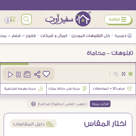
ÿ
القائمة
0
/
كل التابلوهات المودرن
/
اعمال و شركات
/
قانون - قضاء - محا
الرئيسية
تابلوهات – محاماة
كود
SA36989
|
2
الاكثر مبيعاً
( ذهبى / فضى ) مطبوع غير لامع
اختار المقاس
í
دليل المقاسات