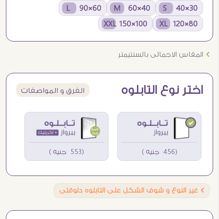
60×90 L
40×60 M
30×40 S
100×150 XXL
80×120 XL
Ö
المقاس الاجمالى بالسنتيمتر
اختر نوع التابلوه
الفرق و المواصفات
(456 جنيه )
(553 جنيه )
Ö
غير النوع و شوف الشكل على التابلوه دلوقتى