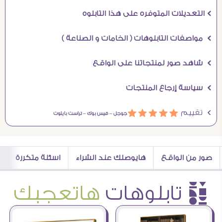
Ö التعديلات المتوفره على هذا التابلوه
Ö مواصفات التابلوهات ( الخامات و الصناعة )
Ö شاهد صور لمنتجاتنا على الواقع
Ö سياسة إرجاع المنتجات
Ö تقييم
ááááá
جوجل –
فيس بوك –
تراست بايلوت
صور من الواقع
هايوصلك عند الشراء
اسئلة متكررة
è تابلوهات
هاتعجبك