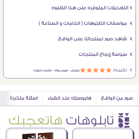
Ö التعديلات المتوفره على هذا التابلوه
Ö مواصفات التابلوهات ( الخامات و الصناعة )
Ö شاهد صور لمنتجاتنا على الواقع
Ö سياسة إرجاع المنتجات
Ö تقييم
ááááá
جوجل –
فيس بوك –
تراست بايلوت
صور من الواقع
هايوصلك عند الشراء
اسئلة متكررة
è تابلوهات
هاتعجبك