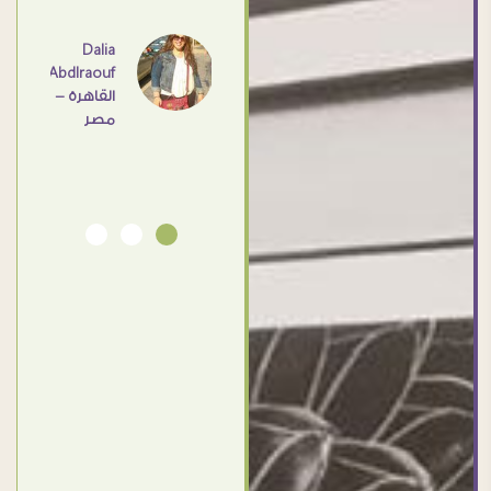
عامل
اهم
Dalia
Abdlraouf
القاهرة -
Ahmed
مصر
Elassi
بورسعيد
- مصر