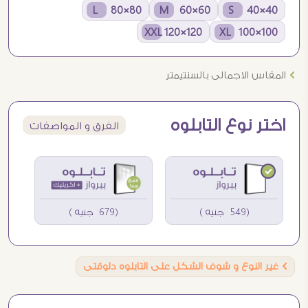
80×80 L
60×60 M
40×40 S
120×120 XXL
100×100 XL
Ö
المقاس الاجمالى بالسنتيمتر
اختر نوع التابلوه
الفرق و المواصفات
(549 جنيه )
(679 جنيه )
Ö
غير النوع و شوف الشكل على التابلوه دلوقتى