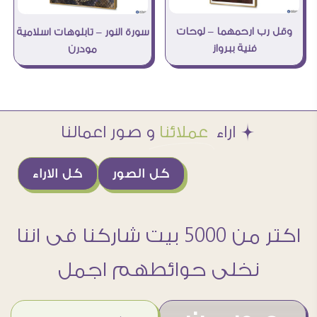
وقل رب ارحمهما – لوحات
سورة النور – تابلوهات اسلامية
فنية ببرواز
مودرن
Æ اراء
عملائنا
و صور اعمالنا
كل الصور
كل الاراء
اكتر من 5000 بيت شاركنا فى اننا
نخلى حوائطهم اجمل