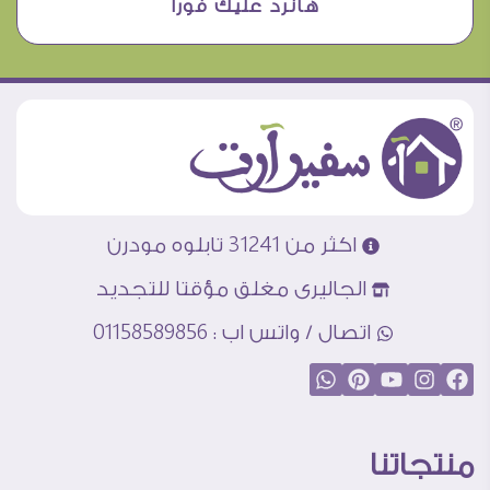
هانرد عليك فورا
اكثر من 31241 تابلوه مودرن
الجاليرى مغلق مؤقتا للتجديد
اتصال / واتس اب : 01158589856
منتجاتنا