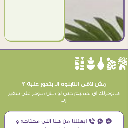
èûôçê
مش لاقى التابلوه الـ بتدور عليه ؟
هانوفرلك اى تصميم حتى لو مش متوفر على سفير
آرت
¥ ₧ ƒ ابعتلنا من هنا اللى محتاجه و