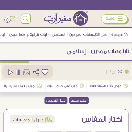
ÿ
القائمة
0
/
كل التابلوهات المودرن
/
اسلامى - ايات قرآنية و خط عربى
/
ايا
الرئيسية
تابلوهات مودرن – إسلامي
كود
SA28471
|
6
الاكثر مبيعاً
يقبل التعديل
اختار المقاس
í
دليل المقاسات