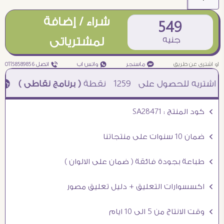
شراء / إضافة
549
جنيه
لمشترياتى
او اشترى عن طريق
¥ ماسنجر
₧ واتس اب
ƒ اتصل 01158589856
1259
نقطة
( برنامج نقاطى )
à خصم 5% للعملاء الجدد à شحن مجانى عند الشراء ب 4000 جنيه à
Ö كود المنتج : SA28471
Ö ضمان 10 سنوات على منتجاتنا
Ö طباعة بجودة فائقة ( ضمان على الالوان )
Ö اكسسوارات التعليق + دليل تعليق مصور
Ö وقت الانتاج من 5 الى 10 ايام