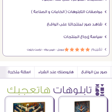
Ö مواصفات التابلوهات ( الخامات و الصناعة )
Ö شاهد صور لمنتجاتنا على الواقع
Ö سياسة إرجاع المنتجات
Ö تقييم
ááááá
جوجل –
فيس بوك –
تراست بايلوت
صور من الواقع
هايوصلك عند الشراء
اسئلة متكررة
è تابلوهات
هاتعجبك