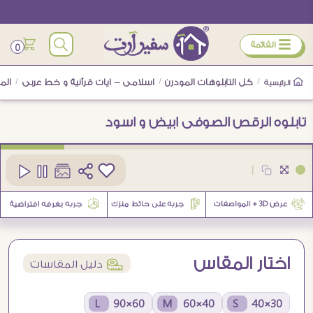
ÿ
القائمة
0
/
كل التابلوهات المودرن
/
اسلامى - ايات قرآنية و خط عربى
/
الم
الرئيسية
تابلوه الرقص الصوفى ابيض و اسود
كود
SA80236
|
2
اختار المقاس
í
دليل المقاسات
60×90 L
40×60 M
30×40 S