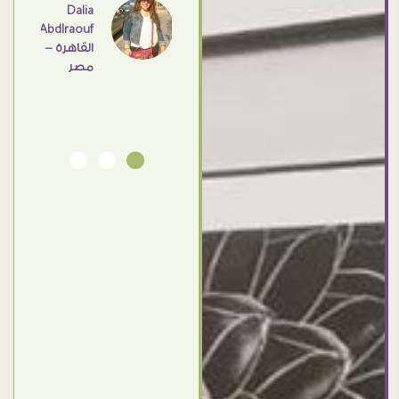
اهم
Dalia
Abdlraouf
القاهرة -
Ahmed
مصر
Elassi
بورسعيد
- مصر