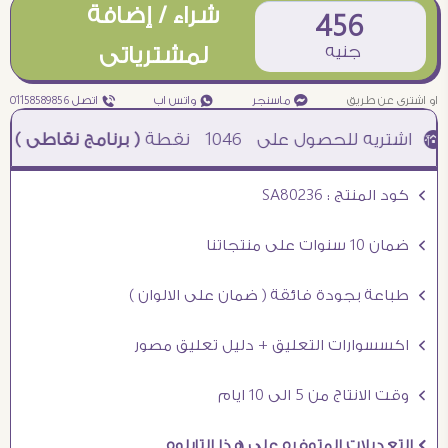
شراء / إضافة
456
جنيه
لمشترياتى
او اشترى عن طريق
¥ ماسنجر
₧ واتس اب
ƒ اتصل 01158589856
1046
نقطة
( برنامج نقاطى )
à خصم 5% للعملاء الجدد à شحن مجانى عند الشراء ب 4000 جنيه à
Ö كود المنتج : SA80236
Ö ضمان 10 سنوات على منتجاتنا
Ö طباعة بجودة فائقة ( ضمان على الالوان )
Ö اكسسوارات التعليق + دليل تعليق مصور
Ö وقت الانتاج من 5 الى 10 ايام
Ö التعديلات المتوفره على هذا التابلوه