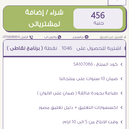
شراء / إضافة
456
جنيه
لمشترياتى
او اشترى عن طريق
¥ ماسنجر
₧ واتس اب
ƒ اتصل 01158589856
1046
نقطة
( برنامج نقاطى )
à خصم 5% للعملاء الجدد à شحن مجانى عند الشراء ب 4000 جنيه à
Ö كود المنتج : SA107086
Ö ضمان 10 سنوات على منتجاتنا
Ö طباعة بجودة فائقة ( ضمان على الالوان )
Ö اكسسوارات التعليق + دليل تعليق مصور
Ö وقت الانتاج من 5 الى 10 ايام