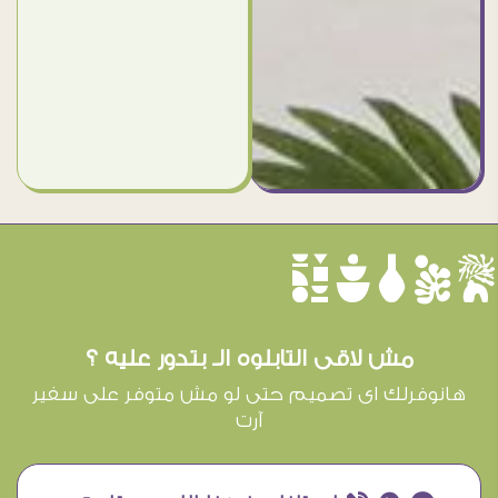
èûôçê
مش لاقى التابلوه الـ بتدور عليه ؟
هانوفرلك اى تصميم حتى لو مش متوفر على سفير
آرت