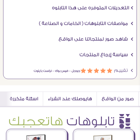
Ö التعديلات المتوفره على هذا التابلوه
Ö مواصفات التابلوهات ( الخامات و الصناعة )
Ö شاهد صور لمنتجاتنا على الواقع
Ö سياسة إرجاع المنتجات
Ö تقييم
ááááá
جوجل –
فيس بوك –
تراست بايلوت
صور من الواقع
هايوصلك عند الشراء
اسئلة متكررة
è تابلوهات
هاتعجبك