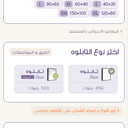
60×90 L
40×60 M
30×40 S
100×150 XXL
80×120 XL
Ö
المقاس الاجمالى بالسنتيمتر
اختر نوع التابلوه
الفرق و المواصفات
(456 جنيه )
(553 جنيه )
Ö
غير النوع و شوف الشكل على التابلوه دلوقتى