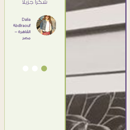
ي حد
شكرا جزيلا
- مصر
عامل
اهم
Dalia
Abdlraouf
القاهرة -
Ahmed
مصر
Elassi
بورسعيد
- مصر