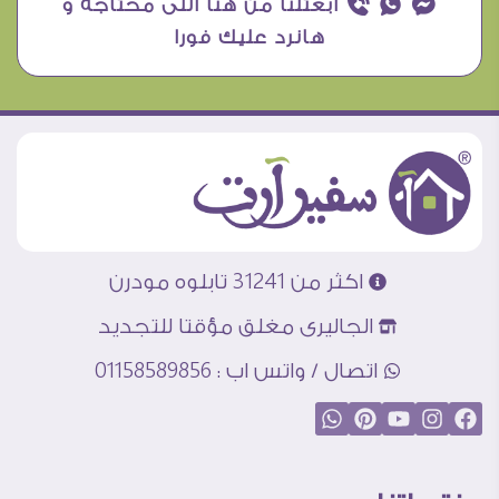
¥ ₧ ƒ ابعتلنا من هنا اللى محتاجه و
هانرد عليك فورا
اكثر من 31241 تابلوه مودرن
الجاليرى مغلق مؤقتا للتجديد
اتصال / واتس اب : 01158589856