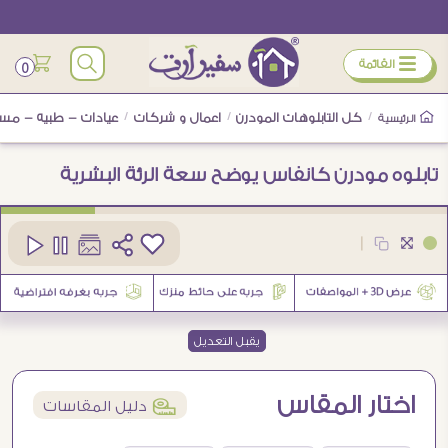
ÿ
القائمة
0
/
كل التابلوهات المودرن
/
اعمال و شركات
/
عيادات - طبيه - مس
الرئيسية
تابلوه مودرن كانفاس يوضح سعة الرئة البشرية
كود
SA107086
|
يقبل التعديل
اختار المقاس
í
دليل المقاسات