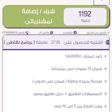
شراء / إضافة
1192
جنيه
لمشترياتى
او اشترى عن طريق
¥ ماسنجر
₧ واتس اب
ƒ اتصل 01158589856
2735
نقطة
( برنامج نقاطى )
à خصم 5% للعملاء الجدد à شحن مجانى عند الشراء ب 4000 جنيه à
Ö كود المنتج : SA30083
Ö ضمان 10 سنوات على منتجاتنا
Ö طباعة بجودة فائقة ( ضمان على الالوان )
Ö اكسسوارات التعليق + دليل تعليق مصور
Ö وقت الانتاج من 5 الى 10 ايام