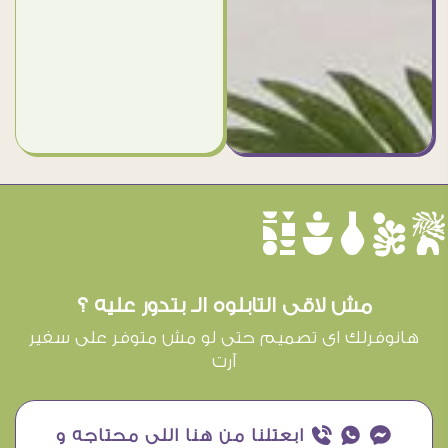
èûôçê
مش لاقى التابلوه الـ بتدور عليه ؟
هانوفرلك اى تصميم حتى لو مش متوفر على سفير
آرت
¥ ₧ ƒ ابعتلنا من هنا اللى محتاجه و