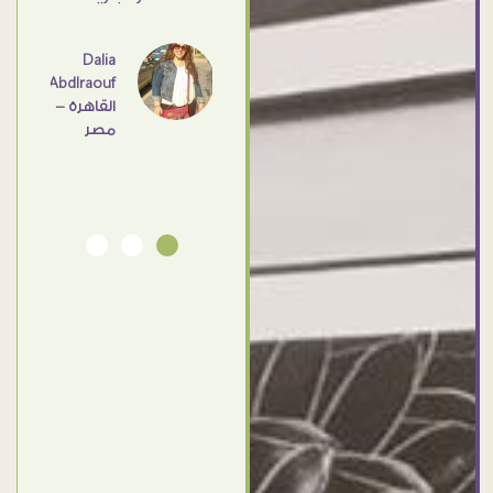
- مصر
عامل
اهم
Dalia
Abdlraouf
القاهرة -
Ahmed
مصر
Elassi
بورسعيد
- مصر