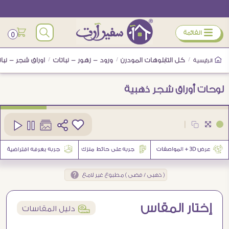
ÿ
القائمة
0
/
كل التابلوهات المودرن
/
ورود - زهور - نباتات
/
اوراق شجر - نبات
الرئيسية
لوحات أوراق شجر ذهبية
كود
SA30083
|
7
( ذهبى / فضى ) مطبوع غير لامع
إختار المقاس
í
دليل المقاسات