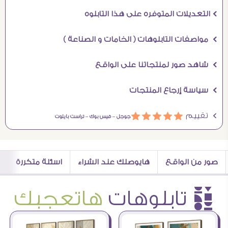
Ö التعديلات المتوفره على هذا التابلوه
Ö مواصفات التابلوهات ( الخامات و الصناعة )
Ö شاهد صور لمنتجاتنا على الواقع
Ö سياسة إرجاع المنتجات
Ö تقييم
ááááá
جوجل –
فيس بوك –
تراست بايلوت
صور من الواقع
هايوصلك عند الشراء
اسئلة متكررة
è تابلوهات
هاتعجبك