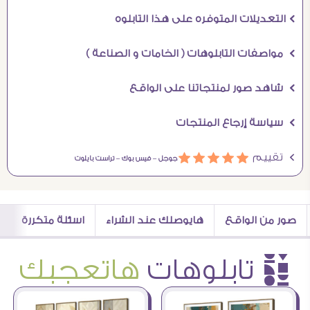
Ö التعديلات المتوفره على هذا التابلوه
Ö مواصفات التابلوهات ( الخامات و الصناعة )
Ö شاهد صور لمنتجاتنا على الواقع
Ö سياسة إرجاع المنتجات
Ö تقييم
ááááá
جوجل –
فيس بوك –
تراست بايلوت
صور من الواقع
هايوصلك عند الشراء
اسئلة متكررة
è تابلوهات
هاتعجبك