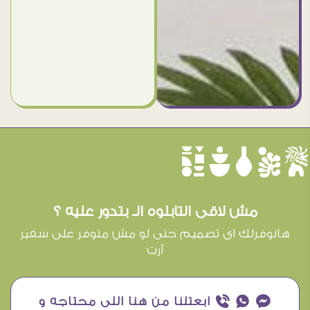
èûôçê
مش لاقى التابلوه الـ بتدور عليه ؟
هانوفرلك اى تصميم حتى لو مش متوفر على سفير
آرت
¥ ₧ ƒ ابعتلنا من هنا اللى محتاجه و