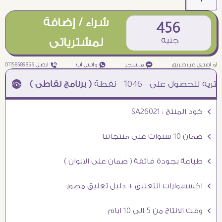
شراء / إضافة
456
جنيه
لمشترياتى
او اشترى عن طريق
¥ ماسنجر
₧ واتس اب
ƒ اتصل 01158589856
1046
نقطة
( برنامج نقاطى )
à خصم 5% للعملاء الجدد à شحن مجانى عند الشراء ب 4000 جنيه à
Ö كود المنتج : SA26021
Ö ضمان 10 سنوات على منتجاتنا
Ö طباعة بجودة فائقة ( ضمان على الالوان )
Ö اكسسوارات التعليق + دليل تعليق مصور
Ö وقت الانتاج من 5 الى 10 ايام