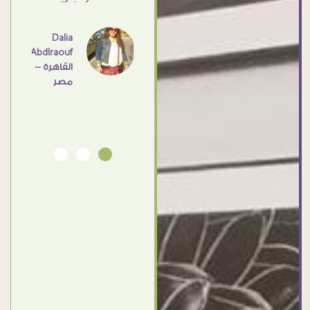
- مصر
عامل
اهم
Dalia
Abdlraouf
القاهرة -
Ahmed
مصر
Elassi
بورسعيد
- مصر