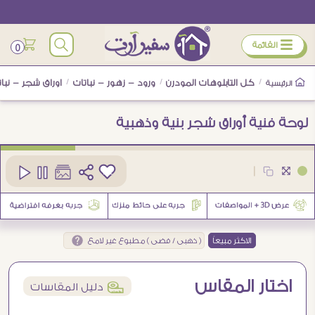
ÿ
القائمة
0
/
كل التابلوهات المودرن
/
ورود - زهور - نباتات
/
اوراق شجر - نبات
الرئيسية
لوحة فنية أوراق شجر بنية وذهبية
كود
SA26021
|
12
الاكثر مبيعاً
( ذهبى / فضى ) مطبوع غير لامع
اختار المقاس
í
دليل المقاسات