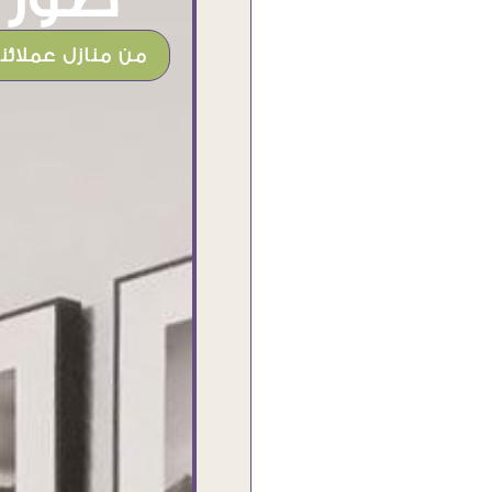
من منازل عملائنا
شغل جميل وخامات رائعه وموقع فوق
الرائع قدرت منه اني اختار التابلوهات
واركبها علي المكان بشكل مطابق جدا
للحقيقه واهتمامهم بالتفاصيل والتغليف
وإرضاء العميل والخامات والتقفيل وسرعة
التوصيل. بصراحه وبمنتهي الأمانه مكسب
كبير لاي حد يتعامل معاهم
Ahmed Elassi
بورسعيد - مصر