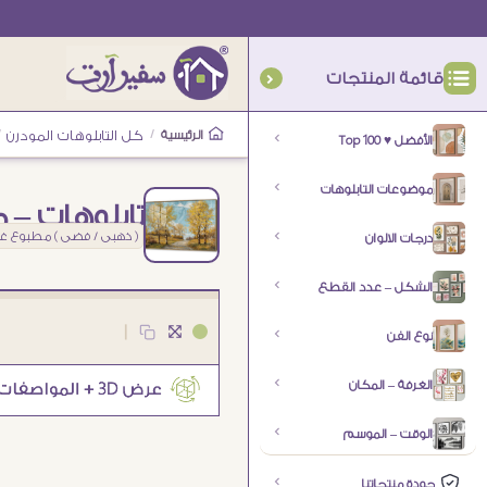
قائمة المنتجات
الرئيسية
/
كل التابلوهات المودرن
/
الأفضل ♥ Top 100
موضوعات التابلوهات
تابلوهات –
( ذهبى / فضى ) مطبوع غي
درجات الالوان
الشكل – عدد القطع
|
نوع الفن
الغرفة – المكان
الوقت – الموسم
جودة منتجاتنا