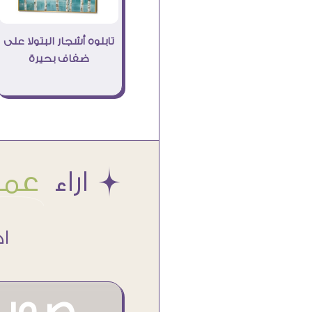
تابلوه أشجار البتولا على
ضفاف بحيرة
Æ اراء
عملا
اكتر من
صور م