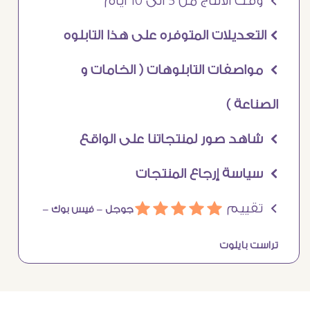
Ö وقت الانتاج من 5 الى 10 ايام
Ö التعديلات المتوفره على هذا التابلوه
Ö مواصفات التابلوهات ( الخامات و
الصناعة )
Ö شاهد صور لمنتجاتنا على الواقع
Ö سياسة إرجاع المنتجات
Ö تقييم
ááááá
جوجل –
فيس بوك –
تراست بايلوت