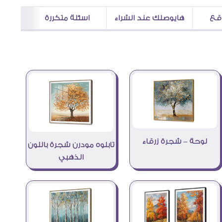
اقع
هايوصلك عند الشراء
اسئلة متكررة
لوحة – شجرة زرقاء
تابلوه مودرن شجرة باللون
الذهبي