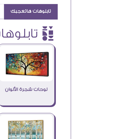
تابلوهات هاتعجبك
è تابلوهات
لوحات شجرة الألوان