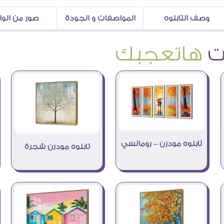
وصف التابلوه
المواصفات و الجودة
صور من الو
هاتعجبك
تابلوه مودرن – رومانسي
تابلوه مودرن شجرة