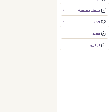
منتجات مخصصة
افكار
عروض
الجاليرى