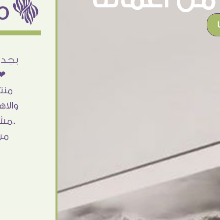
ëمن اراء عملائنا
أنا استلمت حاجتى وطلعوا بجد ما شاء الله
بجد 
تحفة .. الشغل أكتر من رائع والالتزام والزوق
❤❤
والصبر فى التعامل بجد مفيش كلام وده
منت
مش أول تعامل ليا مع سفير ارت وأكيد ان
والاه
شاء الله مش أخر تعامل بشكركم على
..مش
الحاجات جدا جدا
من
Doaa Elsayd
القاهرة - مصر