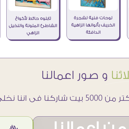
لوحات فنية لشجرة
تابلوه حائط لأكواخ
الخريف بألوانها الزاهية
الشاطئ الملونة والنخيل
الدافئة
الزاهي
ئنا
و صور اعمالنا
 5000 بيت شاركنا فى اننا نخلى حوائطهم اجمل
ن اعمالنا