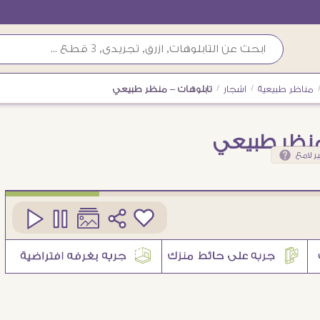
مناظر طبيعية
/
اشجار
/
تابلوهات – منظر طبيعي
 منظر طبيعي
ر لامع
كود
SA34857
7