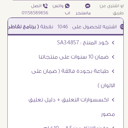
او اشترى عن
¥
₧ واتس
ƒ اتصل
طريق
ماسنجر
اب
01158589856
1046
نقطة
( برنامج نقاطى )
à خصم 5% للعملاء الجدد à شحن مجانى عند الشراء ب 4000 جنيه à
Ö كود المنتج : SA34857
Ö ضمان 10 سنوات على منتجاتنا
Ö طباعة بجودة فائقة ( ضمان على
الالوان )
Ö اكسسوارات التعليق + دليل تعليق
مصور