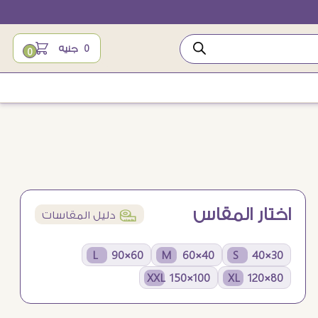
0
جنيه
0
اختار المقاس
í
دليل المقاسات
60×90 L
40×60 M
30×40 S
100×150 XXL
80×120 XL