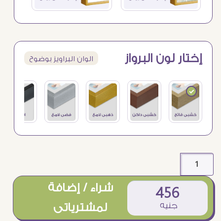
إختار لون البرواز
الوان البراويز بوضوح
شراء / إضافة
456
جنيه
لمشترياتى