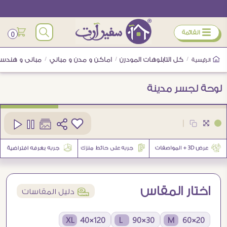
ÿ
القائمة
0
/
كل التابلوهات المودرن
/
اماكن و مدن و مباني
/
مبانى و هندسة
الرئيسية
لوحة لجسر مدينة
كود
SA16454
|
1
اختار المقاس
í
دليل المقاسات
120×40 XL
30×90 L
20×60 M