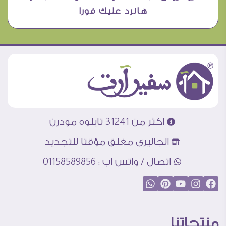
هانرد عليك فورا
اكثر من 31241 تابلوه مودرن
الجاليرى مغلق مؤقتا للتجديد
اتصال / واتس اب : 01158589856
منتجاتنا