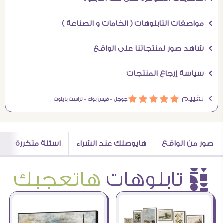
Ö مواصفات التابلوهات ( الخامات و الصناعة )
Ö شاهد صور لمنتجاتنا على الواقع
Ö سياسة إرجاع المنتجات
Ö تقييم
ááááá
جوجل –
فيس بوك –
تراست بايلوت
صور من الواقع
هايوصلك عند الشراء
اسئلة متكررة
è تابلوهات
هاتعجبك