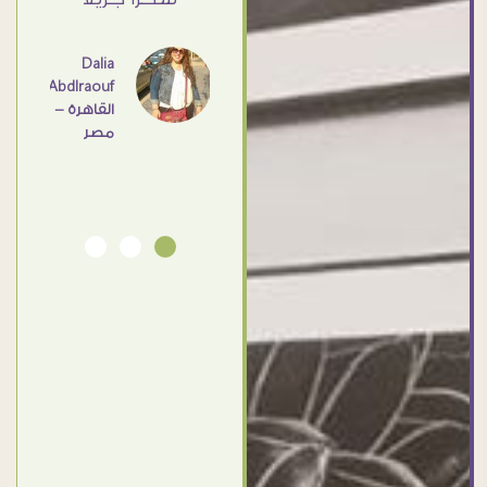
- مصر
عامل
اهم
Dalia
Abdlraouf
القاهرة -
Ahmed
مصر
Elassi
بورسعيد
- مصر