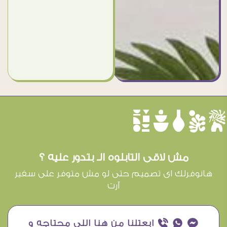
èûôçê
مش لاقى التابلوه الـ بتدور عليه ؟
هانوفرلك اى تصميم حتى لو مش متوفر على سفير
آرت
¥ ₧ ƒ ابعتلنا من هنا اللى محتاجه و