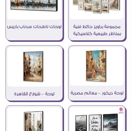
مجموعة براويز حائط فنية
لوحات ناطحات سحاب باريس
بمناظر طبيعية كلاسيكية
لوحة ديكور – معالم مصرية
لوحة – شوارع القاهرة