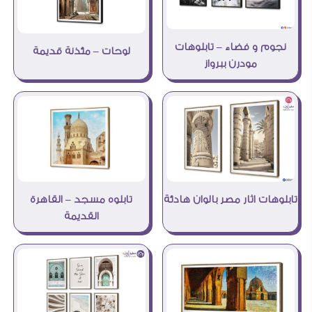
نجوم و فضاء – تابلوهات
لوحات – مئذنة قديمة
مودرن ببرواز
تابلوهات اثار مصر بالوان هادئة
تابلوه مسجد – القاهرة
القديمة