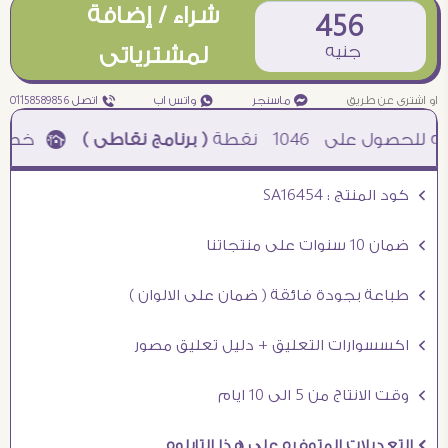
شراء / إضافة
456
جنيه
لمشترياتى
او اشترى عن طريق
¥ ماسنجر
₧ واتس اب
ƒ اتصل 01158589856
1046
نقطة
( برنامج نقاطى )
à خصم 5% للعملاء الجدد à شحن مجانى عند الشراء ب 4000 جنيه à
Ö كود المنتج : SA16454
Ö ضمان 10 سنوات على منتجاتنا
Ö طباعة بجودة فائقة ( ضمان على الالوان )
Ö اكسسوارات التعليق + دليل تعليق مصور
Ö وقت الانتاج من 5 الى 10 ايام
Ö التعديلات المتوفره على هذا التابلوه