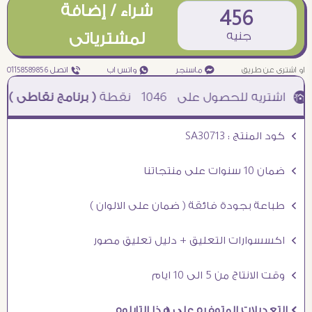
شراء / إضافة
456
جنيه
لمشترياتى
او اشترى عن طريق
¥ ماسنجر
₧ واتس اب
ƒ اتصل 01158589856
1046
نقطة
( برنامج نقاطى )
à خصم 5% للعملاء الجدد à شحن مجانى عند الشراء ب 4000 جنيه à
Ö كود المنتج : SA30713
Ö ضمان 10 سنوات على منتجاتنا
Ö طباعة بجودة فائقة ( ضمان على الالوان )
Ö اكسسوارات التعليق + دليل تعليق مصور
Ö وقت الانتاج من 5 الى 10 ايام
Ö التعديلات المتوفره على هذا التابلوه