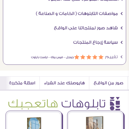
Ö مواصفات التابلوهات ( الخامات و الصناعة )
Ö شاهد صور لمنتجاتنا على الواقع
Ö سياسة إرجاع المنتجات
Ö تقييم
ááááá
جوجل –
فيس بوك –
تراست بايلوت
صور من الواقع
هايوصلك عند الشراء
اسئلة متكررة
è تابلوهات
هاتعجبك