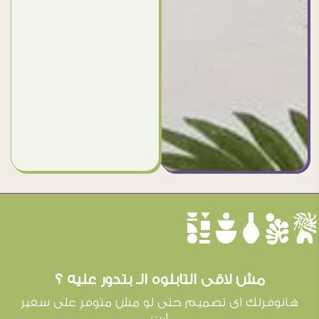
èûôçê
مش لاقى التابلوه الـ بتدور عليه ؟
هانوفرلك اى تصميم حتى لو مش متوفر على سفير