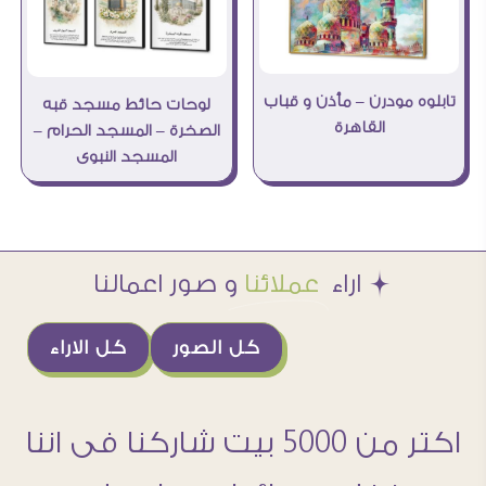
تابلوه مودرن – مأذن و قباب
لوحات حائط مسجد قبه
القاهرة
الصخرة – المسجد الحرام –
المسجد النبوى
Æ اراء
عملائنا
و صور اعمالنا
كل الصور
كل الاراء
اكتر من 5000 بيت شاركنا فى اننا