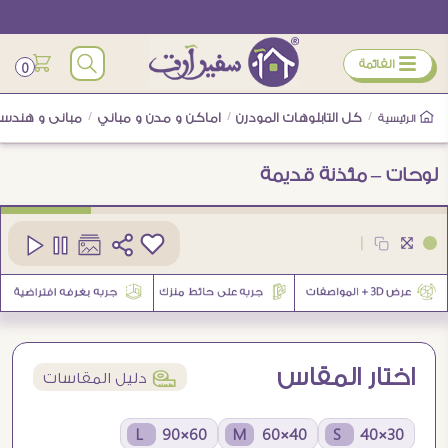
ÿ
القائمة
0
/
كل التابلوهات المودرن
/
اماكن و مدن و مباني
/
مبانى و هندسة
الرئيسية
لوحات – مئذنة قديمة
كود
SA30713
|
8
اختار المقاس
í
دليل المقاسات
60×90 L
40×60 M
30×40 S