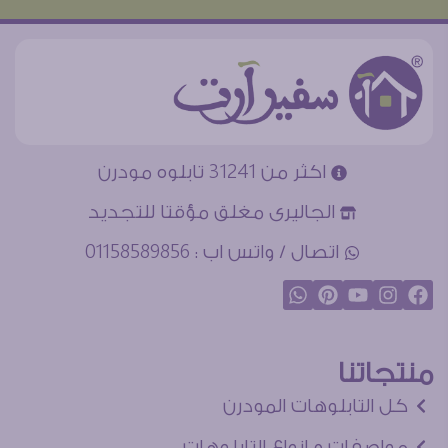
اكثر من 31241 تابلوه مودرن
الجاليرى مغلق مؤقتا للتجديد
اتصال / واتس اب : 01158589856
منتجاتنا
كل التابلوهات المودرن
مواصفات و انواع التابلوهات