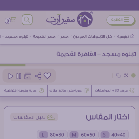
ÿ
القائمة
0
/
كل التابلوهات المودرن
/
مصر
/
مصر القديمة
/
تابلوه مسجد – ال
الرئيسية
تابلوه مسجد – القاهرة القديمة
كود
SA76698
|
3
اختار المقاس
í
دليل المقاسات
80×80 L
60×60 M
40×40 S