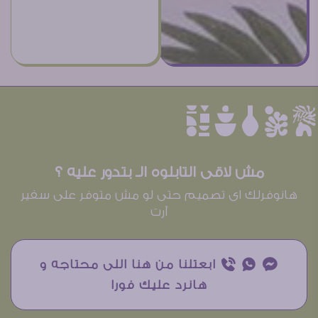
èûôçê
مش لاقى التابلوه الـ بتدور عليه ؟
هانوفرلك اى تصميم حتى لو مش متوفر على سفير
آرت
¥ ₧ ƒ ابعتلنا من هنا اللى محتاجه و
هانرد عليك فورا