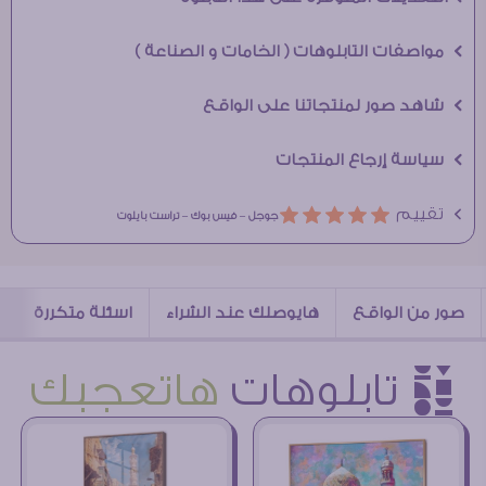
Ö مواصفات التابلوهات ( الخامات و الصناعة )
Ö شاهد صور لمنتجاتنا على الواقع
Ö سياسة إرجاع المنتجات
Ö تقييم
ááááá
جوجل –
فيس بوك –
تراست بايلوت
صور من الواقع
هايوصلك عند الشراء
اسئلة متكررة
è تابلوهات
هاتعجبك