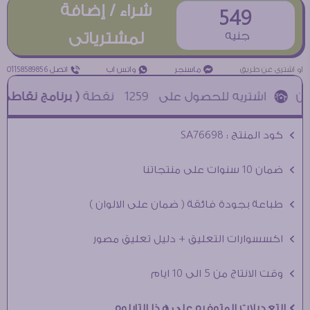
شراء / إضافة
549
جنيه
لمشترياتى
او اشترى عن طريق
¥ ماسنجر
₧ واتس اب
ƒ اتصل 01158589856
1259
نقطة
( برنامج نقاطى )
à خصم 5% للعملاء الجدد à شحن مجانى عند الشراء ب 4000 جنيه à
Ö كود المنتج : SA76698
Ö ضمان 10 سنوات على منتجاتنا
Ö طباعة بجودة فائقة ( ضمان على الالوان )
Ö اكسسوارات التعليق + دليل تعليق مصور
Ö وقت الانتاج من 5 الى 10 ايام
Ö التعديلات المتوفره على هذا التابلوه