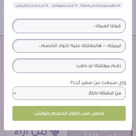
لوحات مصر القديمة
شوارع القاهرة القديمة
Æ اراء
عملائنا
و صور اعمالنا
كل الصور
كل الاراء
اكتر من 5000 بيت شاركنا فى اننا
نخلى حوائطهم اجمل
صور من
ëمن اراء