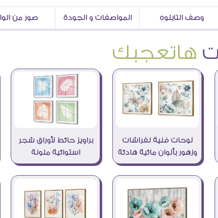
وصف التابلوه
المواصفات و الجودة
صور من الو
هاتعجبك
لوحات فنية لفراشات
براويز حائط لأوراق شجر
وزهور بألوان مائية هادئة
استوائية ملونة