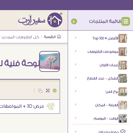
قائمة المنتجات
الرئيسية
/
كل التابلوهات المودرن
/
الأفضل ♥ Top 100
موضوعات التابلوهات
لوحة فنية لزه
درجات الالوان
الشكل – عدد القطع
|
نوع الفن
الغرفة – المكان
الوقت – الموسم
جودة منتجاتنا