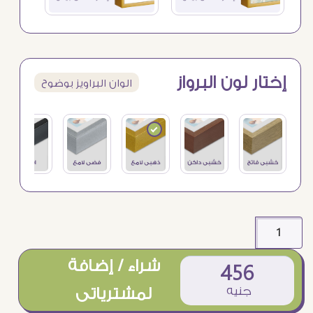
إختار لون البرواز
الوان البراويز بوضوح
شراء / إضافة
456
جنيه
لمشترياتى