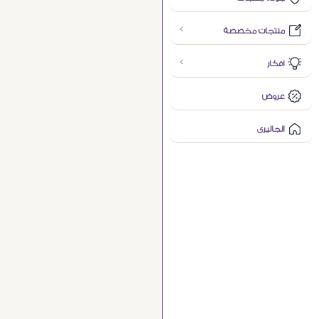
منتجات مخصصة
افكار
عروض
الجاليرى