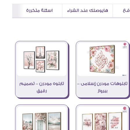
اقع
هايوصلك عند الشراء
اسئلة متكررة
تابلوهات مودرن إسلامى –
تابلوه مودرن – تصميم
ببرواز
رقيق