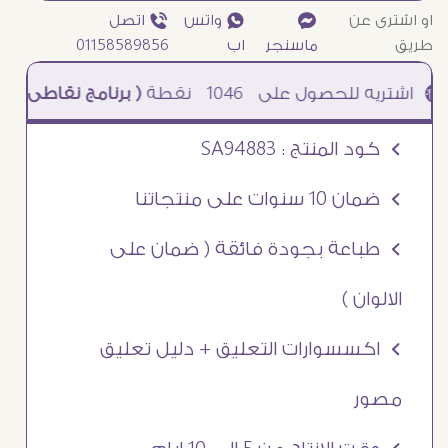
او اشترى عن
¥
₧ واتس
ƒ اتصل
طريق
ماسنجر
اب
01158589856
1046
نقطة
( برنامج نقاطى )
à خصم 5% للعملاء الجدد à شحن مجانى عند الشراء ب 4000 جنيه à
Ö كود المنتج : SA94883
Ö ضمان 10 سنوات على منتجاتنا
Ö طباعة بجودة فائقة ( ضمان على
الالوان )
Ö اكسسوارات التعليق + دليل تعليق
مصور