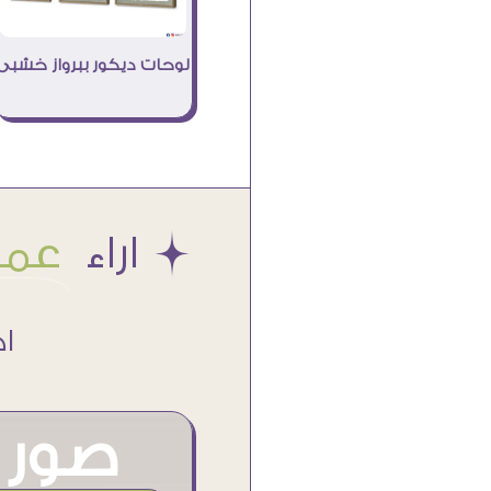
لوحات ديكور ببرواز خشبى
Æ اراء
عملا
اكتر من
صور م