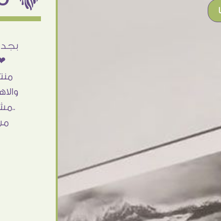
أنا استلمت حاجتى وطلعوا بجد ما شاء الله
بجد 
تحفة .. الشغل أكتر من رائع والالتزام والزوق
❤❤
والصبر فى التعامل بجد مفيش كلام وده
منت
مش أول تعامل ليا مع سفير ارت وأكيد ان
والاه
شاء الله مش أخر تعامل بشكركم على
..مش
الحاجات جدا جدا
من
Doaa Elsayd
القاهرة - مصر