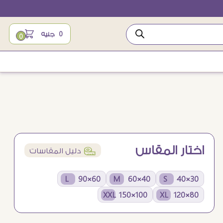
0
جنيه
0
اختار المقاس
í
دليل المقاسات
60×90 L
40×60 M
30×40 S
100×150 XXL
80×120 XL