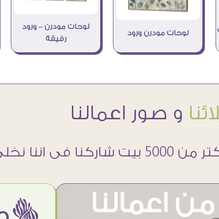
لوحات مودرن – ورود
لوحات مودرن ورود
رقيقة
ئنا
و صور اعمالنا
 5000 بيت شاركنا فى اننا نخلى حوائطهم اجمل
ن اعمالنا
ëمن اراء عملائنا