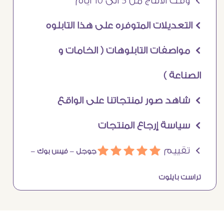
Ö وقت الانتاج من 5 الى 10 ايام
Ö التعديلات المتوفره على هذا التابلوه
Ö مواصفات التابلوهات ( الخامات و
الصناعة )
Ö شاهد صور لمنتجاتنا على الواقع
Ö سياسة إرجاع المنتجات
Ö تقييم
ááááá
جوجل –
فيس بوك –
تراست بايلوت