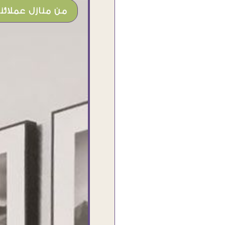
من منازل عملائنا
شغل جميل وخامات رائعه وموقع فوق
الرائع قدرت منه اني اختار التابلوهات
واركبها علي المكان بشكل مطابق جدا
للحقيقه واهتمامهم بالتفاصيل والتغليف
وإرضاء العميل والخامات والتقفيل وسرعة
التوصيل. بصراحه وبمنتهي الأمانه مكسب
كبير لاي حد يتعامل معاهم
Ahmed Elassi
بورسعيد - مصر