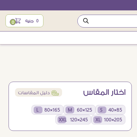
0
جنيه
0
اختار المقاس
í
دليل المقاسات
165×80 L
125×60 M
85×40 S
245×120 XXL
205×100 XL