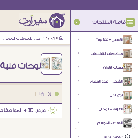
قائمة المنتجات
الرئيسية
/
كل التابلوهات المودرن
/
الأفضل ♥ Top 100
موضوعات التابلوهات
لوحات فنية ل
درجات الالوان
الشكل – عدد القطع
|
نوع الفن
الغرفة – المكان
الوقت – الموسم
جودة منتجاتنا