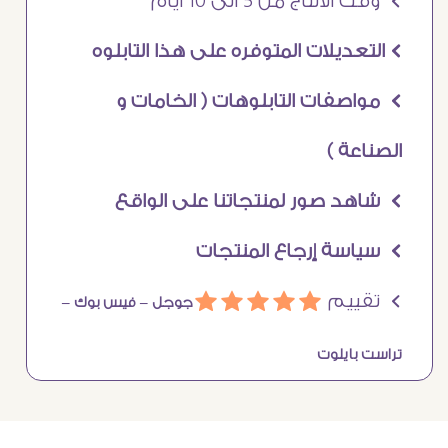
Ö وقت الانتاج من 5 الى 10 ايام
Ö التعديلات المتوفره على هذا التابلوه
Ö مواصفات التابلوهات ( الخامات و
الصناعة )
Ö شاهد صور لمنتجاتنا على الواقع
Ö سياسة إرجاع المنتجات
Ö تقييم
ááááá
جوجل –
فيس بوك –
تراست بايلوت