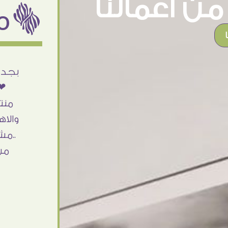
ن اعمالنا
ëمن اراء عملائنا
أنا استلمت حاجتى وطلعوا بجد ما شاء الله
بجد 
تحفة .. الشغل أكتر من رائع والالتزام والزوق
❤❤
والصبر فى التعامل بجد مفيش كلام وده
منت
مش أول تعامل ليا مع سفير ارت وأكيد ان
والاه
شاء الله مش أخر تعامل بشكركم على
..مش
الحاجات جدا جدا
من
Doaa Elsayd
القاهرة - مصر