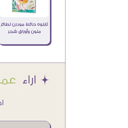
تابلوه حائط مودرن لطائر
ملون وأوراق شجر
Æ اراء
عملا
اكتر من