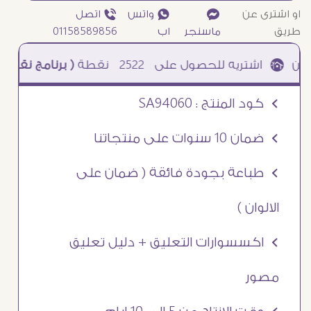
او اشترى عن
¥
₧ واتس
ƒ اتصل
طريق
ماسنجر
اب
01158589856
2522
نقطة
( برنامج نقاطى )
à خصم 5% للعملاء الجدد à شحن مجانى عند الشراء ب 4000 جنيه à
Ö كود المنتج : SA94060
Ö ضمان 10 سنوات على منتجاتنا
Ö طباعة بجودة فائقة ( ضمان على
الالوان )
Ö اكسسوارات التعليق + دليل تعليق
مصور