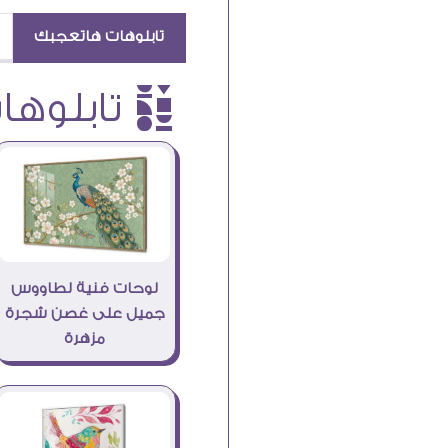
تابلوهات هاتعجبك
è تابلوهات
لوحات فنية لطاووس
جميل على غصن شجرة
مزهرة