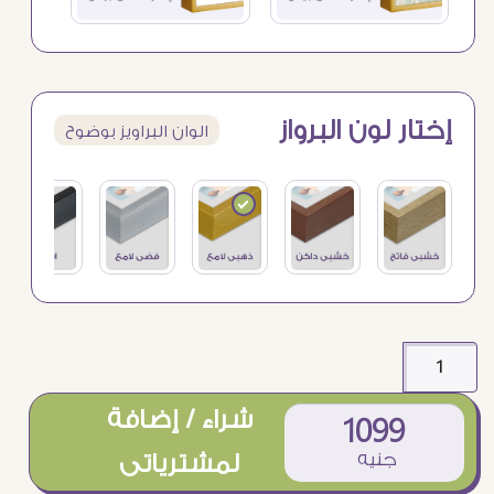
إختار لون البرواز
الوان البراويز بوضوح
شراء / إضافة
1099
جنيه
لمشترياتى