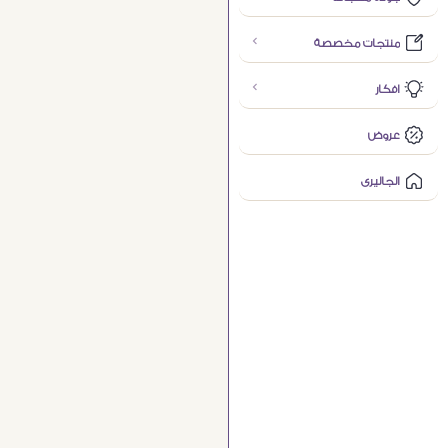
منتجات مخصصة
افكار
عروض
الجاليرى