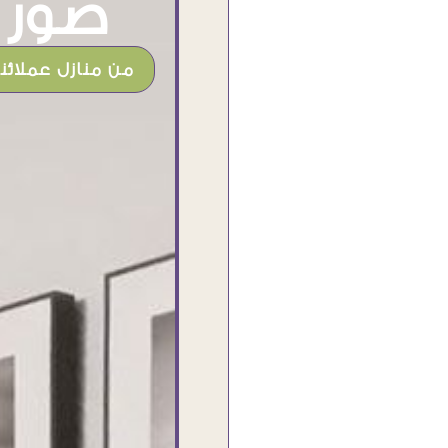
صور م
من منازل عملائنا
شغل جميل وخامات رائعه وموقع فوق
الرائع قدرت منه اني اختار التابلوهات
واركبها علي المكان بشكل مطابق جدا
للحقيقه واهتمامهم بالتفاصيل والتغليف
وإرضاء العميل والخامات والتقفيل وسرعة
التوصيل. بصراحه وبمنتهي الأمانه مكسب
كبير لاي حد يتعامل معاهم
Ahmed Elassi
بورسعيد - مصر