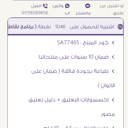
او اشترى عن
¥
₧ واتس
ƒ اتصل
طريق
ماسنجر
اب
01158589856
1046
نقطة
( برنامج نقاطى )
à خصم 5% للعملاء الجدد à شحن مجانى عند الشراء ب 4000 جنيه à
Ö كود المنتج : SA77465
Ö ضمان 10 سنوات على منتجاتنا
Ö طباعة بجودة فائقة ( ضمان على
الالوان )
Ö اكسسوارات التعليق + دليل تعليق
مصور