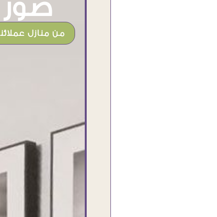
صور م
من منازل عملائنا
شغل جميل وخامات رائعه وموقع فوق
الرائع قدرت منه اني اختار التابلوهات
واركبها علي المكان بشكل مطابق جدا
للحقيقه واهتمامهم بالتفاصيل والتغليف
وإرضاء العميل والخامات والتقفيل وسرعة
التوصيل. بصراحه وبمنتهي الأمانه مكسب
كبير لاي حد يتعامل معاهم
Ahmed Elassi
بورسعيد - مصر