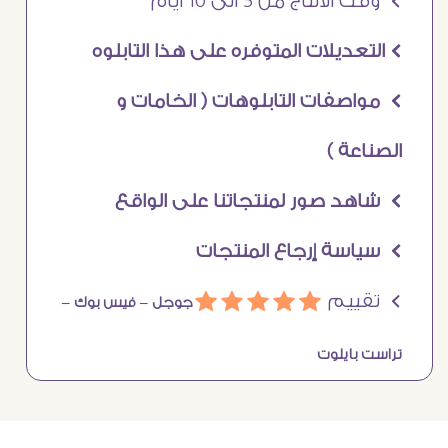
Ö وقت الانتاج من 5 الى 10 ايام
Ö التعديلات المتوفره على هذا التابلوه
Ö مواصفات التابلوهات ( الخامات و
الصناعة )
Ö شاهد صور لمنتجاتنا على الواقع
Ö سياسة إرجاع المنتجات
Ö تقييم
ááááá
جوجل –
فيس بوك –
تراست بايلوت