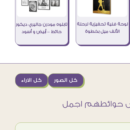
لوحة فنية تحفيزية لرحلة
تابلوه مودرن جاليري ديكور
الألف ميل بخطوة
حائط – أبيض و أسود
كل الصور
كل الاراء