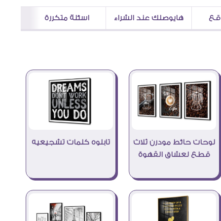
اقع
هايوصلك عند الشراء
اسئلة متكررة
تابلوه كلمات تشجيعيه
لوحات حائط مودرن ثلاث
قطع لعشاق القهوة