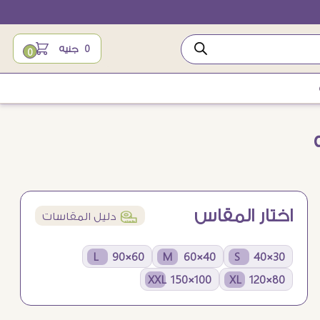
0
جنيه
0
اختار المقاس
í
دليل المقاسات
60×90 L
40×60 M
30×40 S
100×150 XXL
80×120 XL