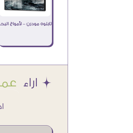
تابلوه مودرن – لأمواج البحر
Æ اراء
عملا
اكتر من