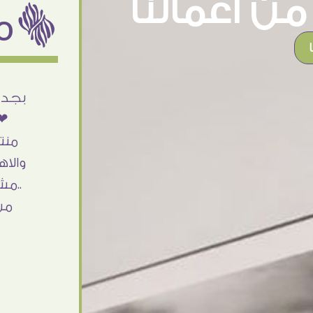
ن اعمالنا
ëمن اراء عملائنا
أنا استلمت حاجتى وطلعوا بجد ما شاء الله
بجد 
تحفة .. الشغل أكتر من رائع والالتزام والزوق
❤❤
والصبر فى التعامل بجد مفيش كلام وده
منت
مش أول تعامل ليا مع سفير ارت وأكيد ان
والاه
شاء الله مش أخر تعامل بشكركم على
..مش
الحاجات جدا جدا
من
Doaa Elsayd
القاهرة - مصر