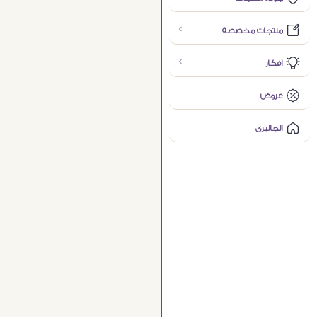
منتجات مخصصة
افكار
عروض
الجاليرى