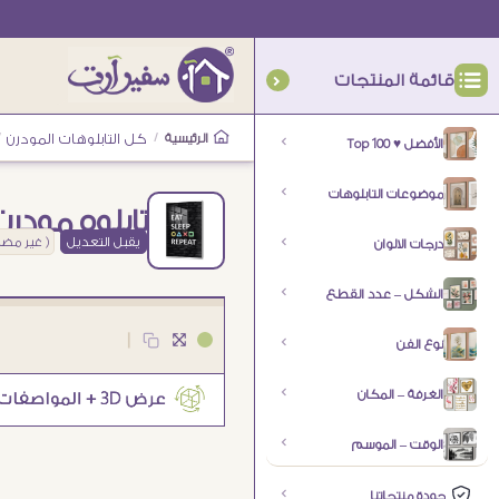
قائمة المنتجات
الرئيسية
/
كل التابلوهات المودرن
/
الأفضل ♥ Top 100
موضوعات التابلوهات
تابلوه مودر
يقبل التعديل
( غير مض
درجات الالوان
الشكل – عدد القطع
|
نوع الفن
الغرفة – المكان
الوقت – الموسم
جودة منتجاتنا