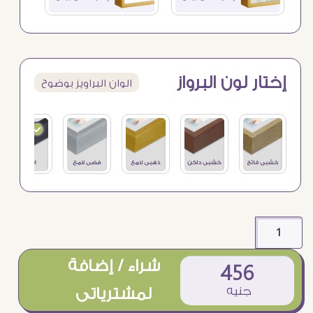
إختار لون البرواز
الوان البراويز بوضوح
شراء / إضافة
456
جنيه
لمشترياتى