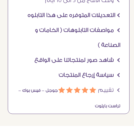
Ö وقت الانتاج من 5 الى 10 ايام
Ö التعديلات المتوفره على هذا التابلوه
Ö مواصفات التابلوهات ( الخامات و
الصناعة )
Ö شاهد صور لمنتجاتنا على الواقع
Ö سياسة إرجاع المنتجات
Ö تقييم
ááááá
جوجل –
فيس بوك –
تراست بايلوت