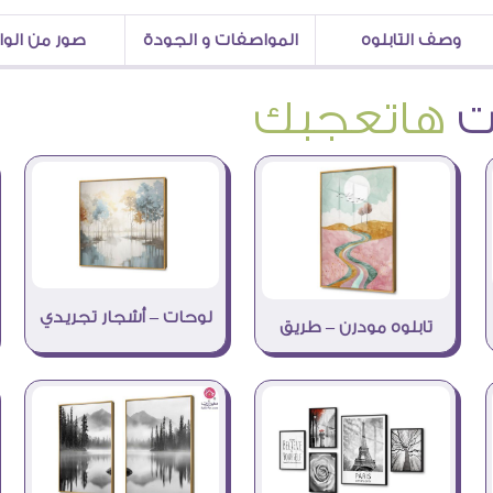
وصف التابلوه
المواصفات و الجودة
صور من الو
هاتعجبك
لوحات – أشجار تجريدي
تابلوه مودرن – طريق