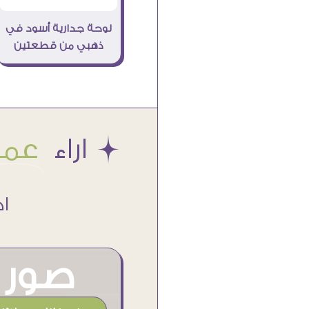
لوحة جدارية أسود في
ذهبي من قطعتين
Æ اراء
عملا
اكتر من
صور م