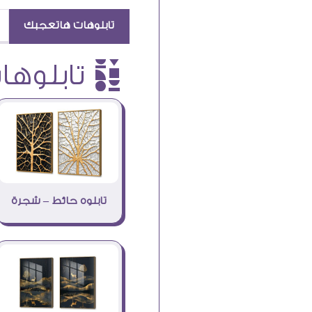
تابلوهات هاتعجبك
è تابلوهات
تابلوه حائط – شجرة