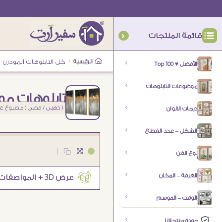
قائمة المنتجات
الرئيسية
/
كل التابلوهات المودرن
/
الأفضل ♥ Top 100
موضوعات التابلوهات
تابلوهات مو
( ذهبى / فضى ) مطبوع غي
درجات الالوان
الشكل – عدد القطع
|
نوع الفن
الغرفة – المكان
الوقت – الموسم
جودة منتجاتنا