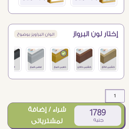
إختار لون البرواز
الوان البراويز بوضوح
شراء / إضافة
1789
جنيه
لمشترياتى