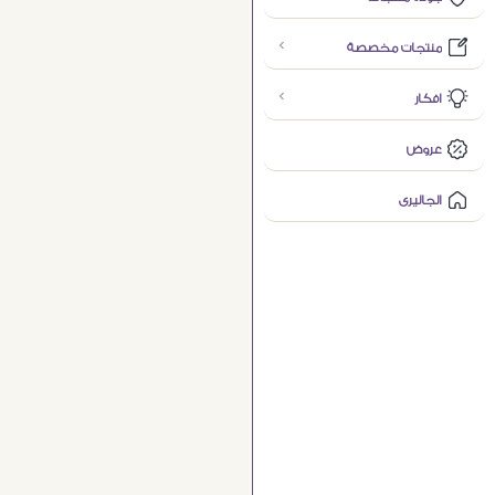
منتجات مخصصة
افكار
عروض
الجاليرى