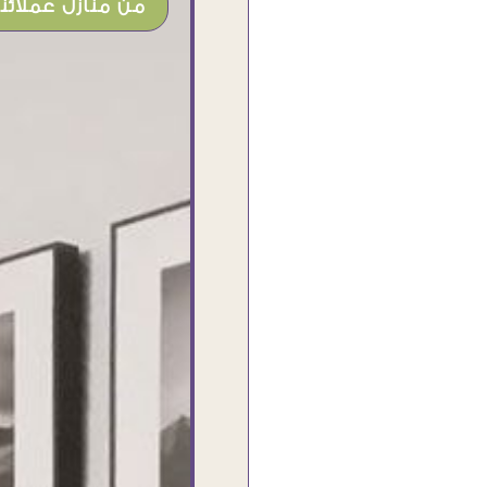
من منازل عملائنا
شغل جميل وخامات رائعه وموقع فوق
الرائع قدرت منه اني اختار التابلوهات
واركبها علي المكان بشكل مطابق جدا
للحقيقه واهتمامهم بالتفاصيل والتغليف
وإرضاء العميل والخامات والتقفيل وسرعة
التوصيل. بصراحه وبمنتهي الأمانه مكسب
كبير لاي حد يتعامل معاهم
Ahmed Elassi
بورسعيد - مصر