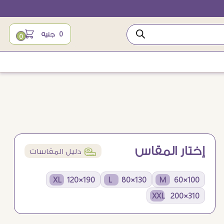
0
جنيه
0
إختار المقاس
í
دليل المقاسات
190×120 XL
130×80 L
100×60 M
310×200 XXL