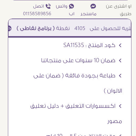
او اشترى عن
¥
₧ واتس
ƒ اتصل
طريق
ماسنجر
اب
01158589856
4105
نقطة
( برنامج نقاطى )
à خصم 5% للعملاء الجدد à شحن مجانى عند الشراء ب 4000 جنيه à
Ö كود المنتج : SA11535
Ö ضمان 10 سنوات على منتجاتنا
Ö طباعة بجودة فائقة ( ضمان على
الالوان )
Ö اكسسوارات التعليق + دليل تعليق
مصور