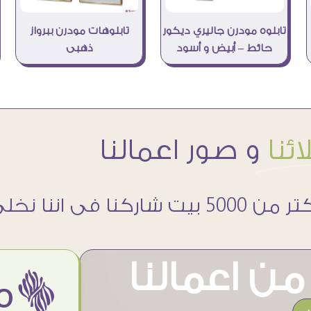
تابلوه مودرن جاليري ديكور
تابلوهات مودرن ببرواز
حائط – أبيض و أسود
ذهبى
ئنا
و صور اعمالنا
 5000 بيت شاركنا فى اننا نخلى حوائطهم اجمل
ن اعمالنا
ëمن اراء عملائنا