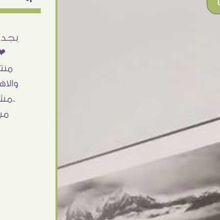
أنا استلمت حاجتى وطلعوا بجد ما شاء الله
بجد 
تحفة .. الشغل أكتر من رائع والالتزام والزوق
❤❤
والصبر فى التعامل بجد مفيش كلام وده
منت
مش أول تعامل ليا مع سفير ارت وأكيد ان
والاه
شاء الله مش أخر تعامل بشكركم على
..مش
الحاجات جدا جدا
من
Doaa Elsayd
القاهرة - مصر