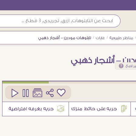
مناظر طبيعية
/
غابات
/
تابلوهات مودرن – أشجار ذهبي
درن – أشجار ذهبي
ر لامع
كود
SA11535
8