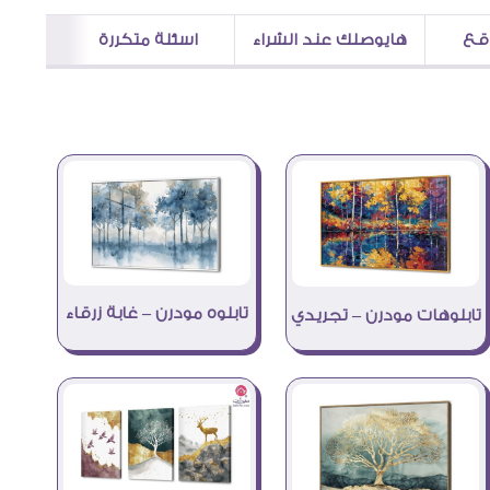
اقع
هايوصلك عند الشراء
اسئلة متكررة
تابلوه مودرن – غابة زرقاء
تابلوهات مودرن – تجريدي