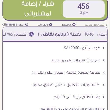
شراء / إضافة
456
جنيه
لمشترياتى
او اشترى عن طريق
¥ ماسنجر
₧ واتس اب
ƒ اتصل 01158589856
1046
نقطة
( برنامج نقاطى )
à خصم 5% للعملاء الجدد à شحن مجانى عند الشراء ب 4000 جنيه à
Ö كود المنتج : SA42060
Ö ضمان 10 سنوات على منتجاتنا
Ö طباعة بجودة فائقة ( ضمان على الالوان )
Ö اكسسوارات التعليق + دليل تعليق مصور
Ö وقت الانتاج من 5 الى 10 ايام
Ö التعديلات المتوفره على هذا التابلوه