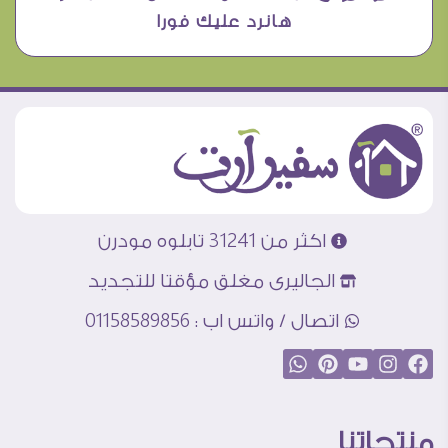
هانرد عليك فورا
اكثر من 31241 تابلوه مودرن
الجاليرى مغلق مؤقتا للتجديد
اتصال / واتس اب : 01158589856
منتجاتنا