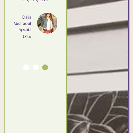
- مصر
عامل
اهم
Dalia
Abdlraouf
القاهرة -
Ahmed
مصر
Elassi
بورسعيد
- مصر