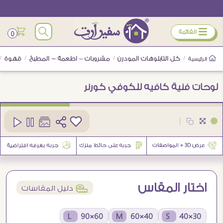
ÿ
القائمة
0
/
كل التابلوهات المودرن
/
مشروبات – اطعمة - المطبخ
/
قهوة
/
الرئيسية
لوحات فنية كافيه للكوفي كورنر
كود
SA42060
|
1
اختار المقاس
í
دليل المقاسات
60×90 L
40×60 M
30×40 S