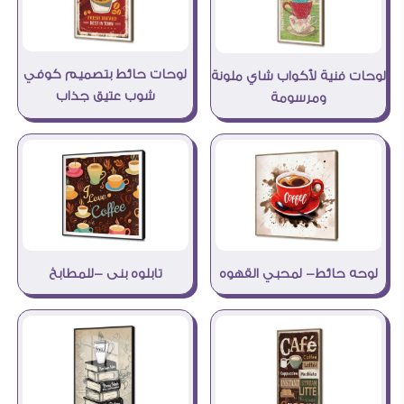
لوحات حائط بتصميم كوفي
لوحات فنية لأكواب شاي ملونة
شوب عتيق جذاب
ومرسومة
لوحه حائط- لمحبي القهوه
تابلوه بنى -للمطابخ