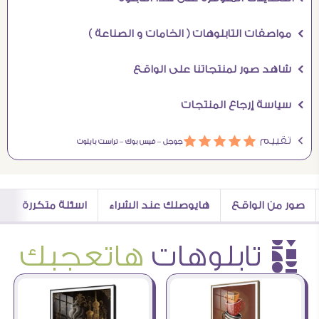
Ö مواصفات التابلوهات ( الخامات و الصناعة )
Ö شاهد صور لمنتجاتنا على الواقع
Ö سياسة إرجاع المنتجات
Ö تقييم
ááááá
جوجل –
فيس بوك –
تراست بايلوت
صور من الواقع
هايوصلك عند الشراء
اسئلة متكررة
è تابلوهات
هاتعجبك