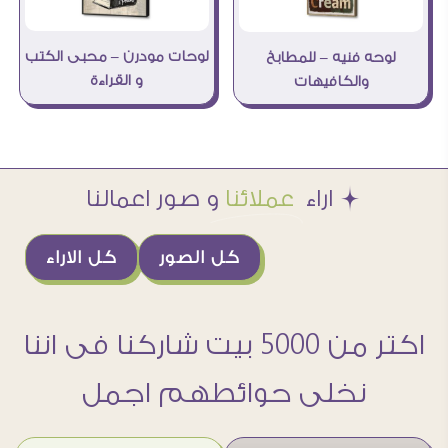
لوحات مودرن – محبى الكتب
لوحه فنيه – للمطابخ
و القراءة
والكافيهات
Æ اراء
عملائنا
و صور اعمالنا
كل الصور
كل الاراء
اكتر من 5000 بيت شاركنا فى اننا
نخلى حوائطهم اجمل