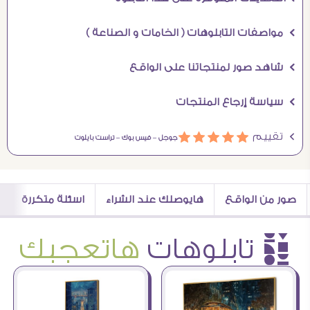
Ö مواصفات التابلوهات ( الخامات و الصناعة )
Ö شاهد صور لمنتجاتنا على الواقع
Ö سياسة إرجاع المنتجات
Ö تقييم
ááááá
جوجل –
فيس بوك –
تراست بايلوت
صور من الواقع
هايوصلك عند الشراء
اسئلة متكررة
è تابلوهات
هاتعجبك