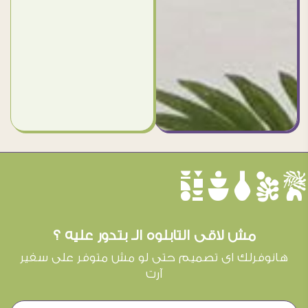
èûôçê
مش لاقى التابلوه الـ بتدور عليه ؟
هانوفرلك اى تصميم حتى لو مش متوفر على سفير
آرت