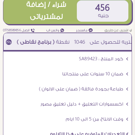
شراء / إضافة
456
جنيه
لمشترياتى
او اشترى عن طريق
¥ ماسنجر
₧ واتس اب
ƒ اتصل 01158589856
1046
نقطة
( برنامج نقاطى )
à خصم 5% للعملاء الجدد à شحن مجانى عند الشراء ب 4000 جنيه à
Ö كود المنتج : SA89423
Ö ضمان 10 سنوات على منتجاتنا
Ö طباعة بجودة فائقة ( ضمان على الالوان )
Ö اكسسوارات التعليق + دليل تعليق مصور
Ö وقت الانتاج من 5 الى 10 ايام
Ö التعديلات المتوفره على هذا التابلوه