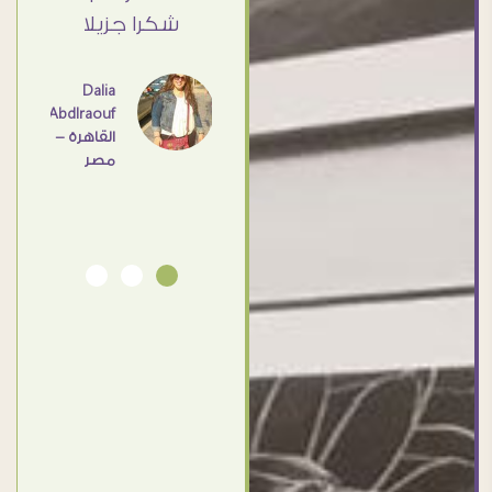
القاهرة
ي حد
شكرا جزيلا
- مصر
عامل
اهم
Dalia
Abdlraouf
القاهرة -
Ahmed
مصر
Elassi
بورسعيد
- مصر