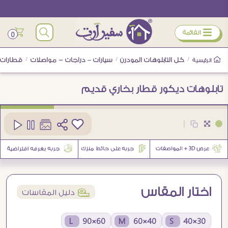
ÿ
القائمة
0
/
كل التابلوهات المودرن
/
سيارات – دراجات - مواصلات
/
قطارات
الرئيسية
تابلوهات ديكور قطار بخاري قديم
كود
SA89423
|
1
اختار المقاس
í
دليل المقاسات
60×90 L
40×60 M
30×40 S