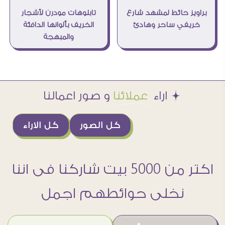
براويز حائط لمشهد شارع
تابلوهات مودرن لأشجار
خريفي ساحر وهادئ
الخريف بألوانها الدافئة
والمبهجة
Æ اراء
عملائنا
و صور اعمالنا
كل الصور
كل الاراء
اكتر من 5000 بيت شاركنا فى اننا
نخلى حوائطهم اجمل