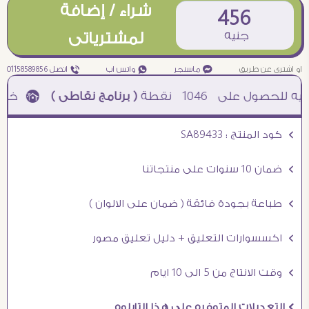
شراء / إضافة
456
جنيه
لمشترياتى
او اشترى عن طريق
¥ ماسنجر
₧ واتس اب
ƒ اتصل 01158589856
1046
نقطة
( برنامج نقاطى )
à خصم 5% للعملاء الجدد à شحن مجانى عند الشراء ب 4000 جنيه à
Ö كود المنتج : SA89433
Ö ضمان 10 سنوات على منتجاتنا
Ö طباعة بجودة فائقة ( ضمان على الالوان )
Ö اكسسوارات التعليق + دليل تعليق مصور
Ö وقت الانتاج من 5 الى 10 ايام
Ö التعديلات المتوفره على هذا التابلوه