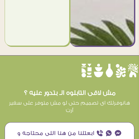
èûôçê
مش لاقى التابلوه الـ بتدور عليه ؟
هانوفرلك اى تصميم حتى لو مش متوفر على سفير
آرت
¥ ₧ ƒ ابعتلنا من هنا اللى محتاجه و