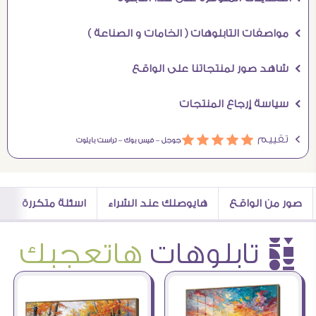
Ö مواصفات التابلوهات ( الخامات و الصناعة )
Ö شاهد صور لمنتجاتنا على الواقع
Ö سياسة إرجاع المنتجات
Ö تقييم
ááááá
جوجل –
فيس بوك –
تراست بايلوت
صور من الواقع
هايوصلك عند الشراء
اسئلة متكررة
è تابلوهات
هاتعجبك