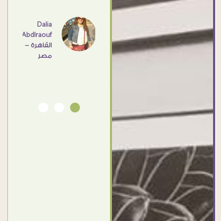
عامل
اهم
Dalia
Abdlraouf
القاهرة -
Ahmed
مصر
Elassi
بورسعيد
- مصر