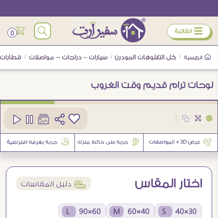
ÿ
القائمة
0
/
كل التابلوهات المودرن
/
سيارات – دراجات - مواصلات
/
قطارات
الرئيسية
لوحات ترام قديم وقت الغروب
كود
SA89433
|
2
اختار المقاس
í
دليل المقاسات
60×90 L
40×60 M
30×40 S