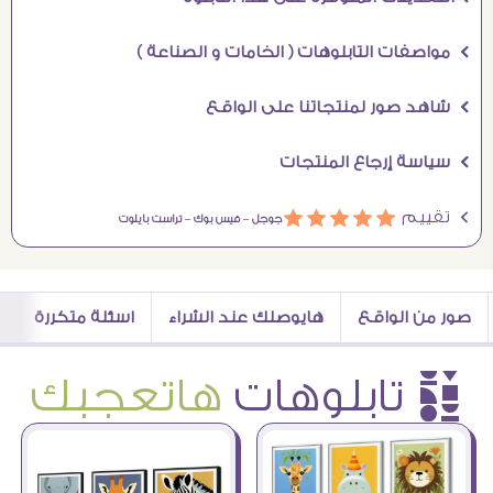
Ö مواصفات التابلوهات ( الخامات و الصناعة )
Ö شاهد صور لمنتجاتنا على الواقع
Ö سياسة إرجاع المنتجات
Ö تقييم
ááááá
جوجل –
فيس بوك –
تراست بايلوت
صور من الواقع
هايوصلك عند الشراء
اسئلة متكررة
è تابلوهات
هاتعجبك