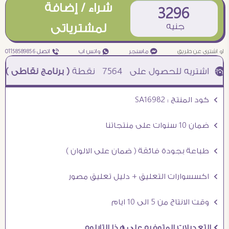
شراء / إضافة
3296
جنيه
لمشترياتى
او اشترى عن طريق
¥ ماسنجر
₧ واتس اب
ƒ اتصل 01158589856
7564
نقطة
( برنامج نقاطى )
à خصم 5% للعملاء الجدد à شحن مجانى عند الشراء ب 4000 جنيه à
Ö كود المنتج : SA16982
Ö ضمان 10 سنوات على منتجاتنا
Ö طباعة بجودة فائقة ( ضمان على الالوان )
Ö اكسسوارات التعليق + دليل تعليق مصور
Ö وقت الانتاج من 5 الى 10 ايام
Ö التعديلات المتوفره على هذا التابلوه