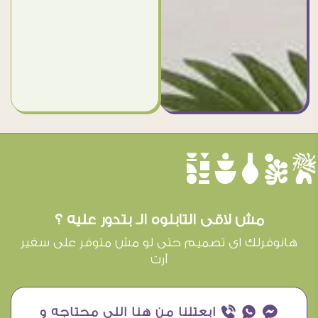
èûôçê
مش لاقى التابلوه الـ بتدور عليه ؟
هانوفرلك اى تصميم حتى لو مش متوفر على سفير
آرت
¥ ₧ ƒ ابعتلنا من هنا اللى محتاجه و