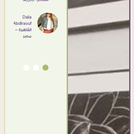
- مصر
عامل
اهم
Dalia
Abdlraouf
القاهرة -
Ahmed
مصر
Elassi
بورسعيد
- مصر