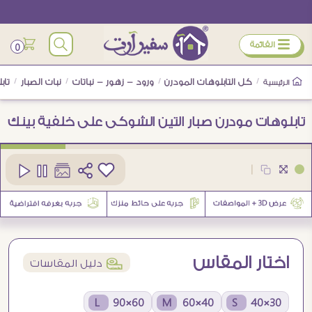
ÿ
القائمة
0
/
كل التابلوهات المودرن
/
ورود - زهور - نباتات
/
نبات الصبار
/
تاب
الرئيسية
تابلوهات مودرن صبار التين الشوكى على خلفية بينك
كود
SA91356
|
اختار المقاس
í
دليل المقاسات
60×90 L
40×60 M
30×40 S