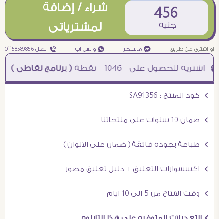
شراء / إضافة
456
جنيه
لمشترياتى
او اشترى عن طريق
¥ ماسنجر
₧ واتس اب
ƒ اتصل 01158589856
1046
نقطة
( برنامج نقاطى )
à خصم 5% للعملاء الجدد à شحن مجانى عند الشراء ب 4000 جنيه à
Ö كود المنتج : SA91356
Ö ضمان 10 سنوات على منتجاتنا
Ö طباعة بجودة فائقة ( ضمان على الالوان )
Ö اكسسوارات التعليق + دليل تعليق مصور
Ö وقت الانتاج من 5 الى 10 ايام
Ö التعديلات المتوفره على هذا التابلوه