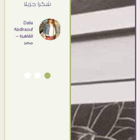
ي حد
شكرا جزيلا
- مصر
عامل
اهم
Dalia
Abdlraouf
القاهرة -
Ahmed
مصر
Elassi
بورسعيد
- مصر