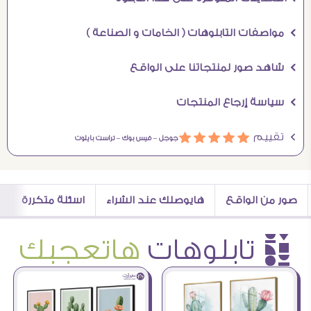
Ö مواصفات التابلوهات ( الخامات و الصناعة )
Ö شاهد صور لمنتجاتنا على الواقع
Ö سياسة إرجاع المنتجات
Ö تقييم
ááááá
جوجل –
فيس بوك –
تراست بايلوت
صور من الواقع
هايوصلك عند الشراء
اسئلة متكررة
è تابلوهات
هاتعجبك