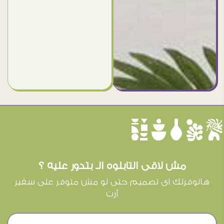
èûôçê
مش لاقى التابلوه الـ بتدور عليه ؟
هانوفرلك اى تصميم حتى لو مش متوفر على سفير
آرت