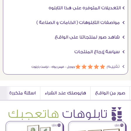
Ö التعديلات المتوفره على هذا التابلوه
Ö مواصفات التابلوهات ( الخامات و الصناعة )
Ö شاهد صور لمنتجاتنا على الواقع
Ö سياسة إرجاع المنتجات
Ö تقييم
ááááá
جوجل –
فيس بوك –
تراست بايلوت
صور من الواقع
هايوصلك عند الشراء
اسئلة متكررة
è تابلوهات
هاتعجبك