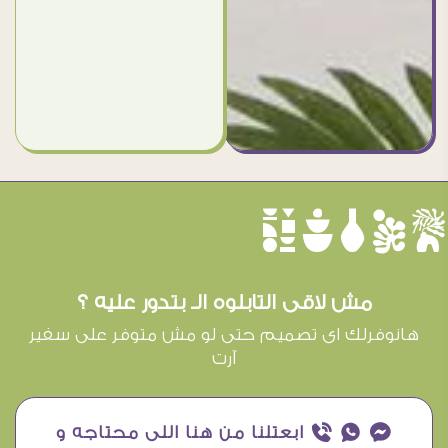
èûôçê
مش لاقى التابلوه الـ بتدور عليه ؟
هانوفرلك اى تصميم حتى لو مش متوفر على سفير
آرت
¥ ₧ ƒ ابعتلنا من هنا اللى محتاجه و