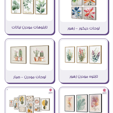
تابلوهات مودرن نباتات
لوحات ديكور – زهور
تابلوه مودرن زهور
لوحات مودرن – صبار