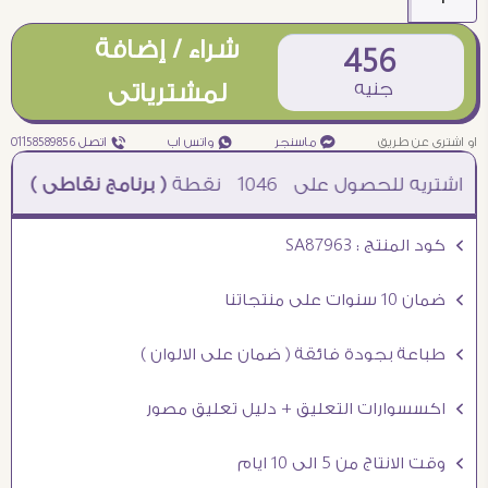
شراء / إضافة
456
جنيه
لمشترياتى
او اشترى عن طريق
¥ ماسنجر
₧ واتس اب
ƒ اتصل 01158589856
1046
نقطة
( برنامج نقاطى )
à خصم 5% للعملاء الجدد à شحن مجانى عند الشراء ب 4000 جنيه à
Ö كود المنتج : SA87963
Ö ضمان 10 سنوات على منتجاتنا
Ö طباعة بجودة فائقة ( ضمان على الالوان )
Ö اكسسوارات التعليق + دليل تعليق مصور
Ö وقت الانتاج من 5 الى 10 ايام