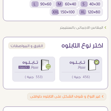
60×90 L
40×60 M
30×40 S
100×150 XXL
80×120 XL
Ö
المقاس الاجمالى بالسنتيمتر
اختر نوع التابلوه
الفرق و المواصفات
(456 جنيه )
(553 جنيه )
Ö
غير النوع و شوف الشكل على التابلوه دلوقتى