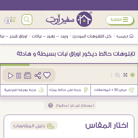
ÿ
القائمة
0
/
كل التابلوهات المودرن
/
ورود - زهور - نباتات
/
اوراق شجر - نبات
الرئيسية
تابلوهات حائط ديكور اوراق نبات بسيطة و هادئة
كود
SA87963
|
3
( مسطح غير بارز ) مطبوع
اختار المقاس
í
دليل المقاسات