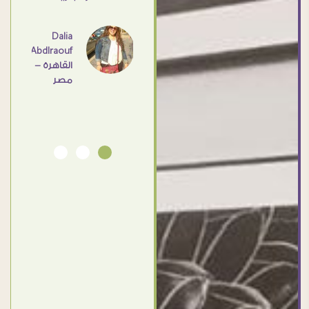
عامل
اهم
Dalia
Abdlraouf
القاهرة -
Ahmed
مصر
Elassi
بورسعيد
- مصر