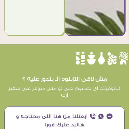
èûôçê
مش لاقى التابلوه الـ بتدور عليه ؟
هانوفرلك اى تصميم حتى لو مش متوفر على سفير
آرت
¥ ₧ ƒ ابعتلنا من هنا اللى محتاجه و
هانرد عليك فورا