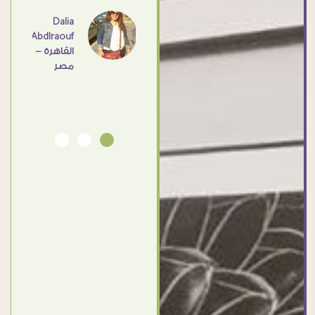
اهم
Dalia
Abdlraouf
القاهرة -
Ahmed
مصر
Elassi
بورسعيد
- مصر