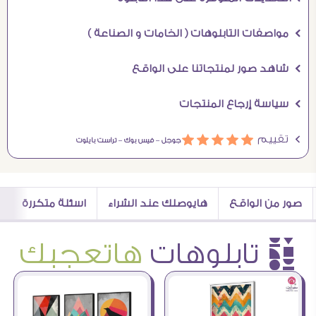
Ö مواصفات التابلوهات ( الخامات و الصناعة )
Ö شاهد صور لمنتجاتنا على الواقع
Ö سياسة إرجاع المنتجات
Ö تقييم
ááááá
جوجل –
فيس بوك –
تراست بايلوت
صور من الواقع
هايوصلك عند الشراء
اسئلة متكررة
è تابلوهات
هاتعجبك