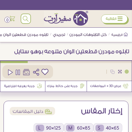
ÿ
القائمة
0
/
كل التابلوهات المودرن
/
تجريدي
/
تابلوه مودرن قطعتين الوان م
الرئيسية
تابلوه مودرن قطعتين الوان متنوعه بوهو ستايل
كود
SA78552
|
3
إختار المقاس
í
دليل المقاسات
125×90 L
85×60 M
65×40 S