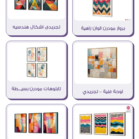
تجريدى اشكال هندسيه
برواز مودرن الوان زاهية
تابلوهات مودرن بسيـــطة
لوحة فنية – تجريدي