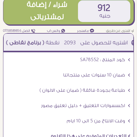
شراء / إضافة
912
جنيه
لمشترياتى
او اشترى عن طريق
¥ ماسنجر
₧ واتس اب
ƒ اتصل 01158589856
2093
نقطة
( برنامج نقاطى )
à خصم 5% للعملاء الجدد à شحن مجانى عند الشراء ب 4000 جنيه à
Ö كود المنتج : SA78552
Ö ضمان 10 سنوات على منتجاتنا
Ö طباعة بجودة فائقة ( ضمان على الالوان )
Ö اكسسوارات التعليق + دليل تعليق مصور
Ö وقت الانتاج من 5 الى 10 ايام
Ö التعديلات المتوفره على هذا التابلوه