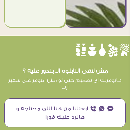
èûôçê
مش لاقى التابلوه الـ بتدور عليه ؟
هانوفرلك اى تصميم حتى لو مش متوفر على سفير
آرت
¥ ₧ ƒ ابعتلنا من هنا اللى محتاجه و
هانرد عليك فورا