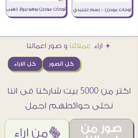
لوحات مودرن بوهو برواز ذهبى
لوحات مودرن – رسم تجريدي
Æ اراء
عملائنا
و صور اعمالنا
كل الصور
كل الاراء
اكتر من 5000 بيت شاركنا فى اننا
نخلى حوائطهم اجمل
صور من
ëمن اراء