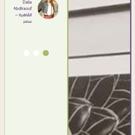
اهم
Dalia
Abdlraouf
القاهرة -
Ahmed
مصر
Elassi
بورسعيد
- مصر