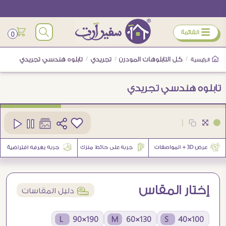
ÿ
القائمة
0
/
كل التابلوهات المودرن
/
تجريدي
/
تابلوه هندسي تجريدي
الرئيسية
تابلوه هندسي تجريدي
كود
SA93315
|
1
إختار المقاس
í
دليل المقاسات
190×90 L
130×60 M
100×40 S