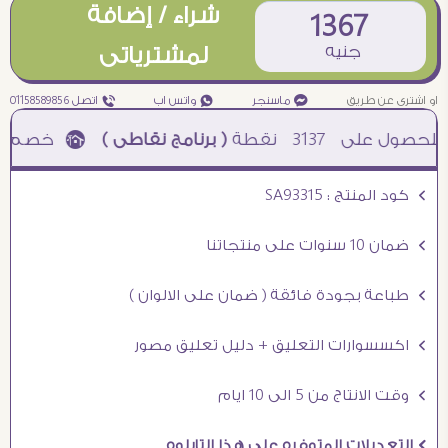
شراء / إضافة
1367
جنيه
لمشترياتى
او اشترى عن طريق
¥ ماسنجر
₧ واتس اب
ƒ اتصل 01158589856
3137
نقطة
( برنامج نقاطى )
à خصم 5% للعملاء الجدد à شحن مجانى عند الشراء ب 4000 جنيه à
Ö كود المنتج : SA93315
Ö ضمان 10 سنوات على منتجاتنا
Ö طباعة بجودة فائقة ( ضمان على الالوان )
Ö اكسسوارات التعليق + دليل تعليق مصور
Ö وقت الانتاج من 5 الى 10 ايام
Ö التعديلات المتوفره على هذا التابلوه