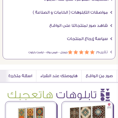
Ö مواصفات التابلوهات ( الخامات و الصناعة )
Ö شاهد صور لمنتجاتنا على الواقع
Ö سياسة إرجاع المنتجات
Ö تقييم
ááááá
جوجل –
فيس بوك –
تراست بايلوت
صور من الواقع
هايوصلك عند الشراء
اسئلة متكررة
è تابلوهات
هاتعجبك