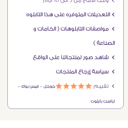
Ö وقت الانتاج من 5 الى 10 ايام
Ö التعديلات المتوفره على هذا التابلوه
Ö مواصفات التابلوهات ( الخامات و
الصناعة )
Ö شاهد صور لمنتجاتنا على الواقع
Ö سياسة إرجاع المنتجات
Ö تقييم
ááááá
جوجل –
فيس بوك –
تراست بايلوت