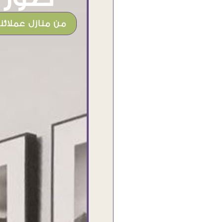
من منازل عملائنا
شغل جميل وخامات رائعه وموقع فوق
الرائع قدرت منه اني اختار التابلوهات
واركبها علي المكان بشكل مطابق جدا
للحقيقه واهتمامهم بالتفاصيل والتغليف
وإرضاء العميل والخامات والتقفيل وسرعة
التوصيل. بصراحه وبمنتهي الأمانه مكسب
كبير لاي حد يتعامل معاهم
Ahmed Elassi
بورسعيد - مصر