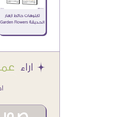
تابلوهات حائط ازهار
الحديقة Garden Flowers
Æ اراء
عملا
اكتر من
صور م