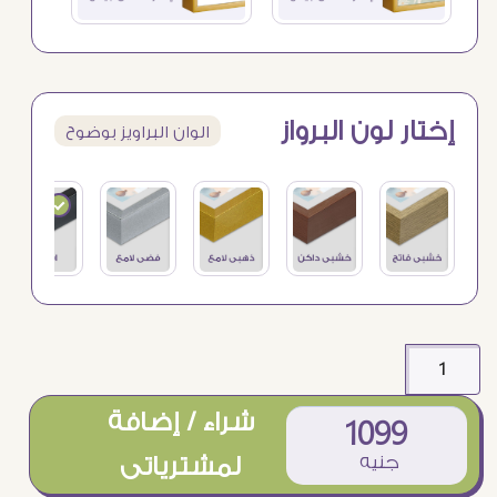
إختار لون البرواز
الوان البراويز بوضوح
شراء / إضافة
1099
جنيه
لمشترياتى