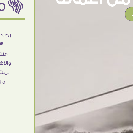
ëمن اراء عملائنا
أنا استلمت حاجتى وطلعوا بجد ما شاء الله
بجد 
تحفة .. الشغل أكتر من رائع والالتزام والزوق
❤❤
والصبر فى التعامل بجد مفيش كلام وده
منت
مش أول تعامل ليا مع سفير ارت وأكيد ان
والاه
شاء الله مش أخر تعامل بشكركم على
..مش
الحاجات جدا جدا
من
Doaa Elsayd
القاهرة - مصر