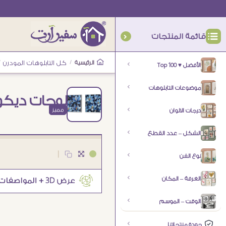
قائمة المنتجات
الرئيسية
/
كل التابلوهات المودرن
/
الأفضل ♥ Top 100
موضوعات التابلوهات
لوحات ديكور 
مميز
درجات الالوان
الشكل – عدد القطع
|
نوع الفن
الغرفة – المكان
الوقت – الموسم
جودة منتجاتنا