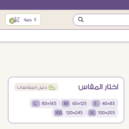
0
جنيه
0
اختار المقاس
í
دليل المقاسات
165×80 L
125×60 M
85×40 S
245×120 XXL
205×100 XL