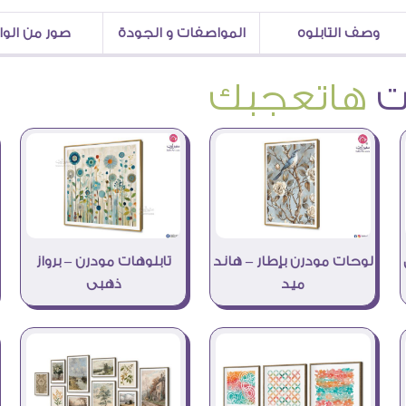
وصف التابلوه
المواصفات و الجودة
صور من الو
هاتعجبك
لوحات مودرن بإطار – هاند
تابلوهات مودرن – برواز
ميد
ذهبى