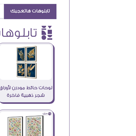
تابلوهات هاتعجبك
è تابلوهات
لوحات حائط مودرن لأوراق
شجر ذهبية فاخرة