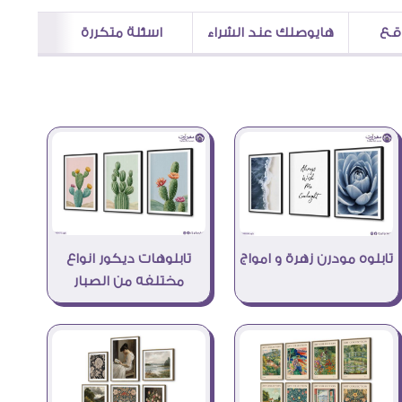
اقع
هايوصلك عند الشراء
اسئلة متكررة
تابلوهات ديكور انواع
تابلوه مودرن زهرة و امواج
مختلفه من الصبار