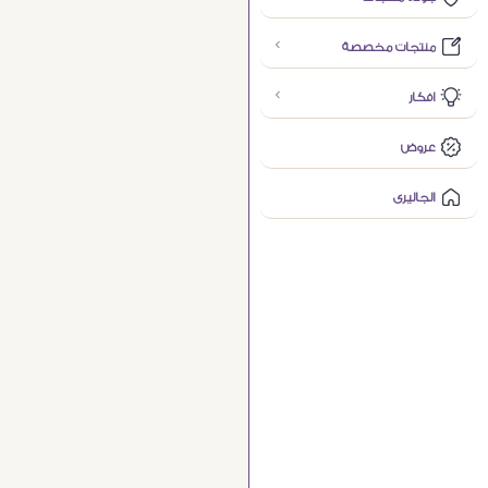
منتجات مخصصة
افكار
عروض
الجاليرى