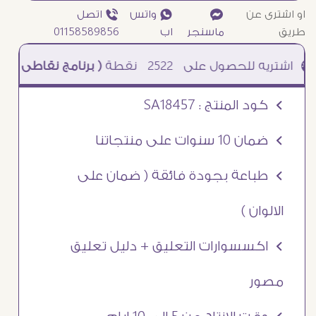
او اشترى عن
¥
₧ واتس
ƒ اتصل
طريق
ماسنجر
اب
01158589856
2522
نقطة
( برنامج نقاطى )
à خصم 5% للعملاء الجدد à شحن مجانى عند الشراء ب 4000 جنيه à
Ö كود المنتج : SA18457
Ö ضمان 10 سنوات على منتجاتنا
Ö طباعة بجودة فائقة ( ضمان على
الالوان )
Ö اكسسوارات التعليق + دليل تعليق
مصور