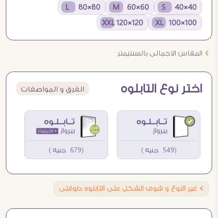
80×80 L
60×60 M
40×40 S
120×120 XXL
100×100 XL
Ö
المقاس الاجمالى بالسنتيمتر
اختر نوع التابلوه
الفرق و المواصفات
(549 جنيه )
(679 جنيه )
Ö
غير النوع و شوف الشكل على التابلوه دلوقتى