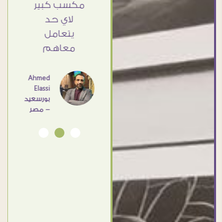
Elsayd
اشكركم
مكسب كبير
القاهرة
شكرا جزيلا
لاي حد
- مصر
يتعامل
معاهم
Dalia
Abdlraouf
القاهرة -
Ahmed
مصر
Elassi
بورسعيد
- مصر