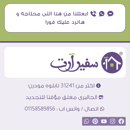
¥ ₧ ƒ ابعتلنا من هنا اللى محتاجه و
هانرد عليك فورا
اكثر من 31241 تابلوه مودرن
الجاليرى مغلق مؤقتا للتجديد
اتصال / واتس اب : 01158589856