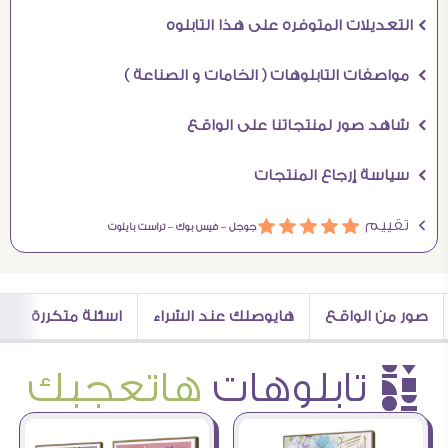
Ö التعديلات المتوفره على هذا التابلوه
Ö مواصفات التابلوهات ( الخامات و الصناعة )
Ö شاهد صور لمنتجاتنا على الواقع
Ö سياسة إرجاع المنتجات
Ö تقييم
ááááá
جوجل –
فيس بوك –
تراست بايلوت
صور من الواقع
هايوصلك عند الشراء
اسئلة متكررة
è تابلوهات
هاتعجبك