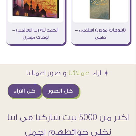
تابلوهات مودرن اسلامى –
الحمد لله رب العالمين –
ذهبى
لوحات مودرن
Æ اراء
عملائنا
و صور اعمالنا
كل الصور
كل الاراء
اكتر من 5000 بيت شاركنا فى اننا
نخلى حوائطهم اجمل