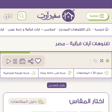
ÿ
القائمة
0
/
كل التابلوهات المودرن
/
اسلامى - ايات قرآنية و خط عربى
/
ايا
الرئيسية
تابلوهات آيات قرآنية – مصر
كود
SA13117
|
2
يقبل التعديل
اختار المقاس
í
دليل المقاسات