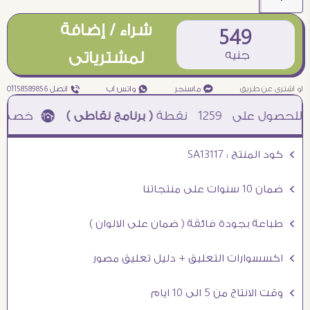
شراء / إضافة
549
جنيه
لمشترياتى
او اشترى عن طريق
¥ ماسنجر
₧ واتس اب
ƒ اتصل 01158589856
1259
نقطة
( برنامج نقاطى )
à خصم 5% للعملاء الجدد à شحن مجانى عند الشراء ب 4000 جنيه à
Ö كود المنتج : SA13117
Ö ضمان 10 سنوات على منتجاتنا
Ö طباعة بجودة فائقة ( ضمان على الالوان )
Ö اكسسوارات التعليق + دليل تعليق مصور
Ö وقت الانتاج من 5 الى 10 ايام