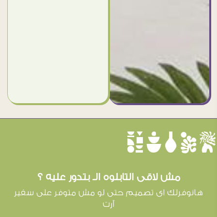
èûôçê
مش لاقى التابلوه الـ بتدور عليه ؟
هانوفرلك اى تصميم حتى لو مش متوفر على سفير
آرت