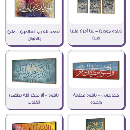
تابلوه مودرن – ربنا أفرغ علينا
الحمد لله رب العالمين – ملئ
صبرًا
بالالوان
خط عربى – تابلوه قطعة
تابلوه – ألا بذكر الله تطئمن
واحدة
القلوب