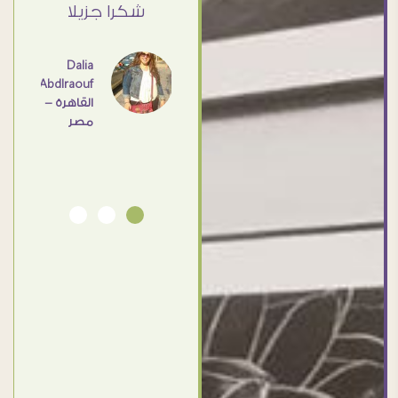
ي حد
شكرا جزيلا
- مصر
عامل
اهم
Dalia
Abdlraouf
القاهرة -
Ahmed
مصر
Elassi
بورسعيد
- مصر