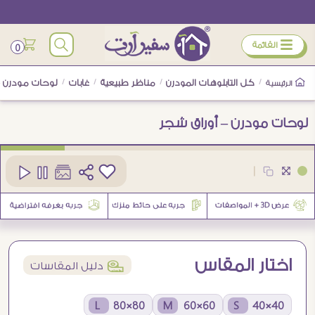
ÿ
القائمة
0
/
كل التابلوهات المودرن
/
مناظر طبيعية
/
غابات
/
لوحات مودرن –
الرئيسية
لوحات مودرن – أوراق شجر
كود
SA36176
|
7
اختار المقاس
í
دليل المقاسات
80×80 L
60×60 M
40×40 S