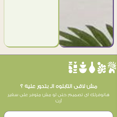
èûôçê
مش لاقى التابلوه الـ بتدور عليه ؟
هانوفرلك اى تصميم حتى لو مش متوفر على سفير
آرت