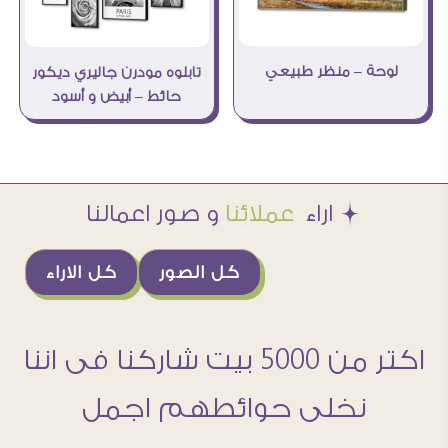
لوحة – منظر طبيعي
تابلوه مودرن جاليري ديكور
حائط – أبيض و أسود
Æ اراء
عملائنا
و صور اعمالنا
كل الصور
كل الاراء
اكتر من 5000 بيت شاركنا فى اننا
نخلى حوائطهم اجمل