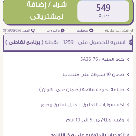
شراء / إضافة
549
جنيه
لمشترياتى
او اشترى عن طريق
¥ ماسنجر
₧ واتس اب
ƒ اتصل 01158589856
1259
نقطة
( برنامج نقاطى )
à خصم 5% للعملاء الجدد à شحن مجانى عند الشراء ب 4000 جنيه à
Ö كود المنتج : SA36176
Ö ضمان 10 سنوات على منتجاتنا
Ö طباعة بجودة فائقة ( ضمان على الالوان )
Ö اكسسوارات التعليق + دليل تعليق مصور
Ö وقت الانتاج من 5 الى 10 ايام
Ö التعديلات المتوفره على هذا التابلوه