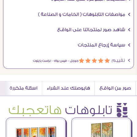
Ö مواصفات التابلوهات ( الخامات و الصناعة )
Ö شاهد صور لمنتجاتنا على الواقع
Ö سياسة إرجاع المنتجات
Ö تقييم
ááááá
جوجل –
فيس بوك –
تراست بايلوت
صور من الواقع
هايوصلك عند الشراء
اسئلة متكررة
è تابلوهات
هاتعجبك