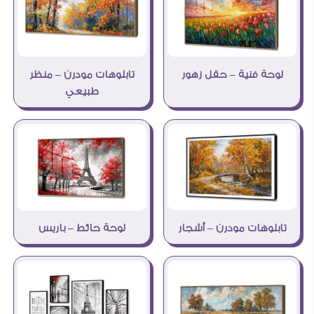
لوحة فنية – حقل زهور
تابلوهات مودرن – منظر
طبيعي
تابلوهات مودرن – أشجار
لوحة حائط – باريس