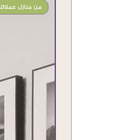
من منازل عملائنا
شغل جميل وخامات رائعه وموقع فوق
الرائع قدرت منه اني اختار التابلوهات
واركبها علي المكان بشكل مطابق جدا
للحقيقه واهتمامهم بالتفاصيل والتغليف
وإرضاء العميل والخامات والتقفيل وسرعة
التوصيل. بصراحه وبمنتهي الأمانه مكسب
كبير لاي حد يتعامل معاهم
Ahmed Elassi
بورسعيد - مصر