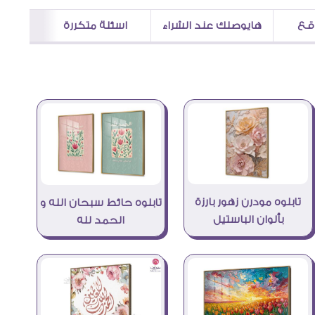
اقع
هايوصلك عند الشراء
اسئلة متكررة
تابلوه مودرن زهور بارزة
تابلوه حائط سبحان الله و
بألوان الباستيل
الحمد لله