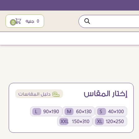
0
جنيه
0
إختار المقاس
í
دليل المقاسات
190×90 L
130×60 M
100×40 S
310×150 XXL
250×120 XL