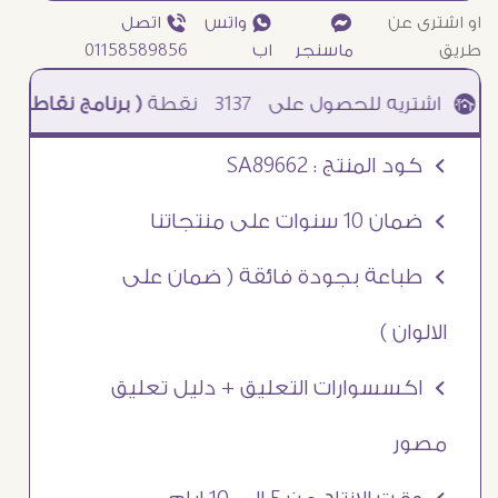
او اشترى عن
¥
₧ واتس
ƒ اتصل
طريق
ماسنجر
اب
01158589856
3137
نقطة
( برنامج نقاطى )
à خصم 5% للعملاء الجدد à شحن مجانى عند الشراء ب 4000 جنيه à
Ö كود المنتج : SA89662
Ö ضمان 10 سنوات على منتجاتنا
Ö طباعة بجودة فائقة ( ضمان على
الالوان )
Ö اكسسوارات التعليق + دليل تعليق
مصور