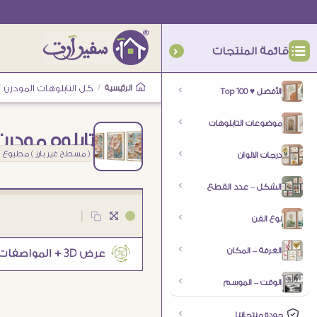
قائمة المنتجات
الرئيسية
/
كل التابلوهات المودرن
/
الأفضل ♥ Top 100
موضوعات التابلوهات
تابلوه مودرن
( مسطح غير بارز ) مطبوع
درجات الالوان
الشكل – عدد القطع
|
نوع الفن
الغرفة – المكان
الوقت – الموسم
جودة منتجاتنا