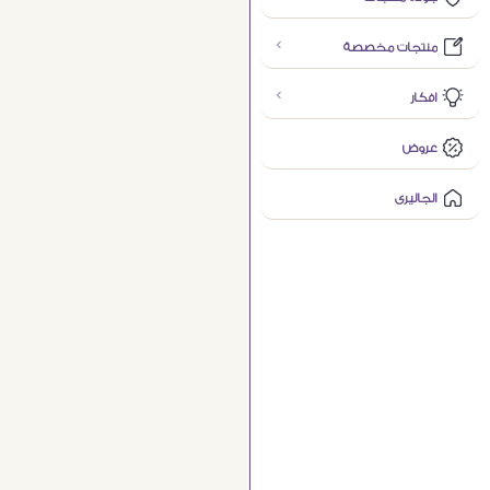
منتجات مخصصة
افكار
عروض
الجاليرى