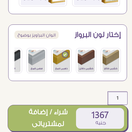
إختار لون البرواز
الوان البراويز بوضوح
شراء / إضافة
1367
جنيه
لمشترياتى