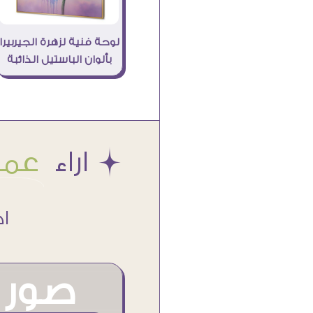
لوحة فنية لزهرة الجيربيرا
بألوان الباستيل الذائبة
Æ اراء
عملا
اكتر من
صور م