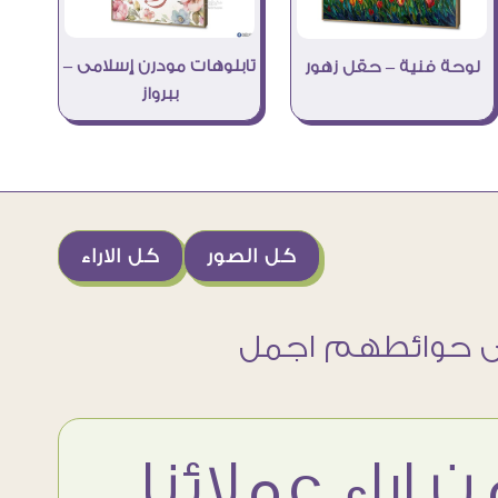
تابلوهات مودرن إسلامى –
لوحة فنية – حقل زهور
ببرواز
كل الصور
كل الاراء