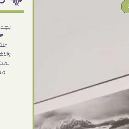
أنا استلمت حاجتى وطلعوا بجد ما شاء الله
بجد 
تحفة .. الشغل أكتر من رائع والالتزام والزوق
❤❤
والصبر فى التعامل بجد مفيش كلام وده
منت
مش أول تعامل ليا مع سفير ارت وأكيد ان
والاه
شاء الله مش أخر تعامل بشكركم على
..مش
الحاجات جدا جدا
من
Doaa Elsayd
القاهرة - مصر