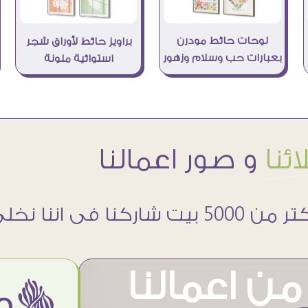
لوحات حائط مودرن
براويز حائط لأوراق شجر
بعبارات حب وسلام وزهور
استوائية ملونة
ئنا
و صور اعمالنا
 5000 بيت شاركنا فى اننا نخلى حوائطهم اجمل
ن اعمالنا
ëمن اراء عملائنا