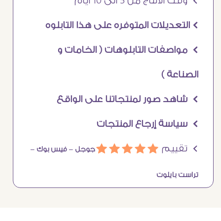
Ö وقت الانتاج من 5 الى 10 ايام
Ö التعديلات المتوفره على هذا التابلوه
Ö مواصفات التابلوهات ( الخامات و
الصناعة )
Ö شاهد صور لمنتجاتنا على الواقع
Ö سياسة إرجاع المنتجات
Ö تقييم
ááááá
جوجل –
فيس بوك –
تراست بايلوت