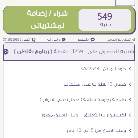
شراء / إضافة
549
جنيه
لمشترياتى
او اشترى عن طريق
¥ ماسنجر
₧ واتس اب
ƒ اتصل 01158589856
1259
نقطة
( برنامج نقاطى )
à خصم 5% للعملاء الجدد à شحن مجانى عند الشراء ب 4000 جنيه à
Ö كود المنتج : SA22544
Ö ضمان 10 سنوات على منتجاتنا
Ö طباعة بجودة فائقة ( ضمان على الالوان )
Ö اكسسوارات التعليق + دليل تعليق مصور
Ö وقت الانتاج من 5 الى 10 ايام