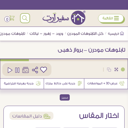
ÿ
القائمة
0
/
كل التابلوهات المودرن
/
ورود - زهور - نباتات
/
تابلوهات مودرن 
الرئيسية
تابلوهات مودرن – برواز ذهبى
كود
SA22544
|
6
مميز
اختار المقاس
í
دليل المقاسات