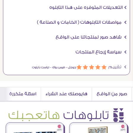
Ö التعديلات المتوفره على هذا التابلوه
Ö مواصفات التابلوهات ( الخامات و الصناعة )
Ö شاهد صور لمنتجاتنا على الواقع
Ö سياسة إرجاع المنتجات
Ö تقييم
ááááá
جوجل –
فيس بوك –
تراست بايلوت
صور من الواقع
هايوصلك عند الشراء
اسئلة متكررة
è تابلوهات
هاتعجبك