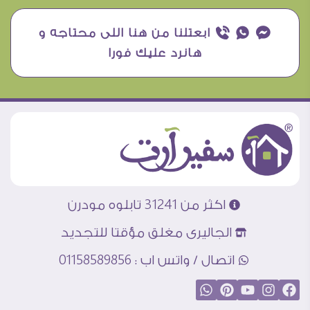
¥ ₧ ƒ ابعتلنا من هنا اللى محتاجه و
هانرد عليك فورا
اكثر من 31241 تابلوه مودرن
الجاليرى مغلق مؤقتا للتجديد
اتصال / واتس اب : 01158589856