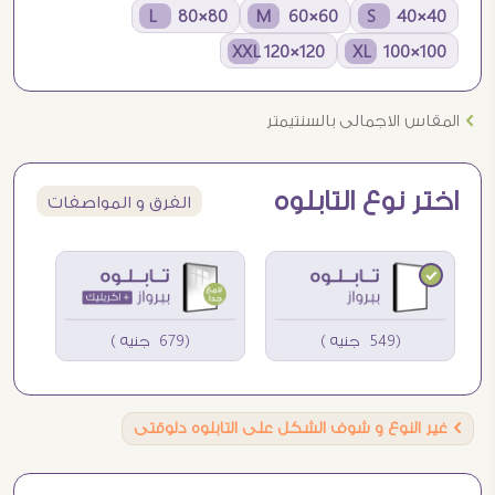
80×80 L
60×60 M
40×40 S
120×120 XXL
100×100 XL
Ö
المقاس الاجمالى بالسنتيمتر
اختر نوع التابلوه
الفرق و المواصفات
(549 جنيه )
(679 جنيه )
Ö
غير النوع و شوف الشكل على التابلوه دلوقتى