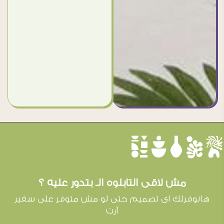
èûôçê
مش لاقى التابلوه الـ بتدور عليه ؟
هانوفرلك اى تصميم حتى لو مش متوفر على سفير
آرت