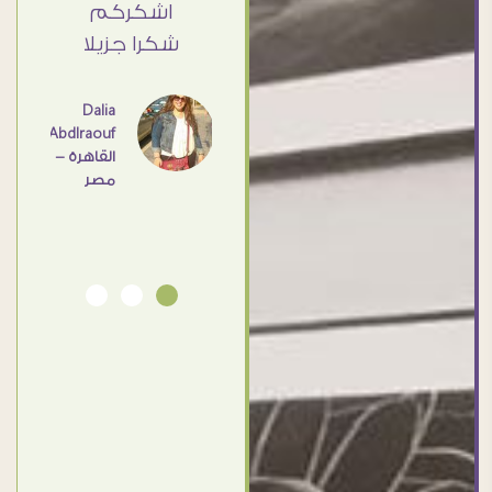
Elsayd
 كبير
اشكركم
القاهرة
ي حد
شكرا جزيلا
- مصر
عامل
اهم
Dalia
Abdlraouf
القاهرة -
Ahmed
مصر
Elassi
بورسعيد
- مصر