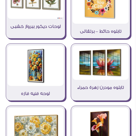
لوحات ديكور ببرواز خشبى
تابلوه حائط – برتقالى
تابلوه مودرن زهرة حمراء
لوحه فنيه فازه