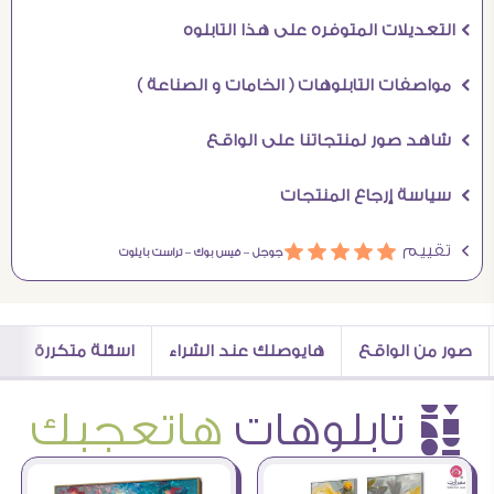
Ö التعديلات المتوفره على هذا التابلوه
Ö مواصفات التابلوهات ( الخامات و الصناعة )
Ö شاهد صور لمنتجاتنا على الواقع
Ö سياسة إرجاع المنتجات
Ö تقييم
ááááá
جوجل –
فيس بوك –
تراست بايلوت
صور من الواقع
هايوصلك عند الشراء
اسئلة متكررة
è تابلوهات
هاتعجبك