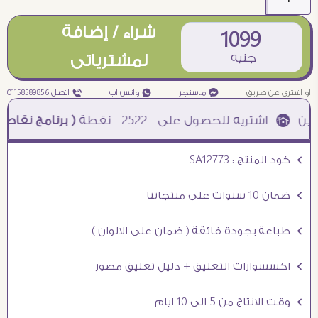
شراء / إضافة
1099
جنيه
لمشترياتى
او اشترى عن طريق
¥ ماسنجر
₧ واتس اب
ƒ اتصل 01158589856
2522
نقطة
( برنامج نقاطى )
à خصم 5% للعملاء الجدد à شحن مجانى عند الشراء ب 4000 جنيه à
Ö كود المنتج : SA12773
Ö ضمان 10 سنوات على منتجاتنا
Ö طباعة بجودة فائقة ( ضمان على الالوان )
Ö اكسسوارات التعليق + دليل تعليق مصور
Ö وقت الانتاج من 5 الى 10 ايام