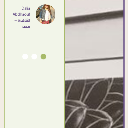
اهم
Dalia
Abdlraouf
القاهرة -
Ahmed
مصر
Elassi
بورسعيد
- مصر