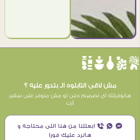
èûôçê
مش لاقى التابلوه الـ بتدور عليه ؟
هانوفرلك اى تصميم حتى لو مش متوفر على سفير
آرت
¥ ₧ ƒ ابعتلنا من هنا اللى محتاجه و
هانرد عليك فورا