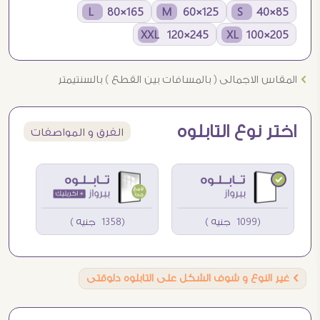
165×80 L
125×60 M
85×40 S
245×120 XXL
205×100 XL
Ö
المقاس الاجمالى ( بالمسافات بين القطع ) بالسنتيمتر
اختر نوع التابلوه
الفرق و المواصفات
(1099 جنيه )
(1358 جنيه )
Ö
غير النوع و شوف الشكل على التابلوه دلوقتى