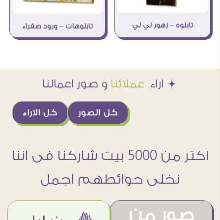
تابلوه – زهور لي لي
تابلوهات – ورود صفراء
Æ اراء
عملائنا
و صور اعمالنا
كل الصور
كل الاراء
اكتر من 5000 بيت شاركنا فى اننا
نخلى حوائطهم اجمل
صور من