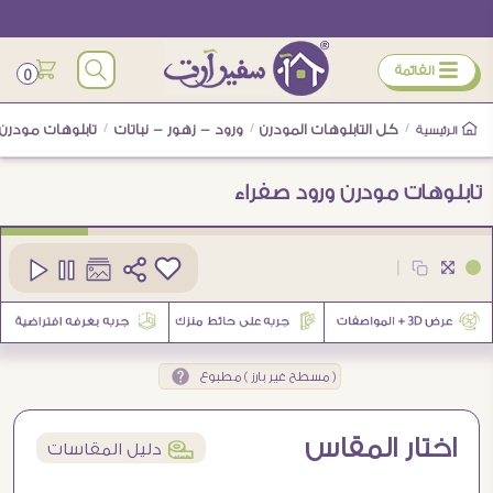
ÿ
القائمة
0
/
كل التابلوهات المودرن
/
ورود - زهور - نباتات
/
تابلوهات مودرن 
الرئيسية
تابلوهات مودرن ورود صفراء
كود
SA12773
|
5
( مسطح غير بارز ) مطبوع
اختار المقاس
í
دليل المقاسات